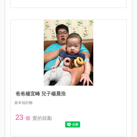
爸爸楊宜峰 兒子楊晨浩
最幸福距離
23
個
愛的鼓勵