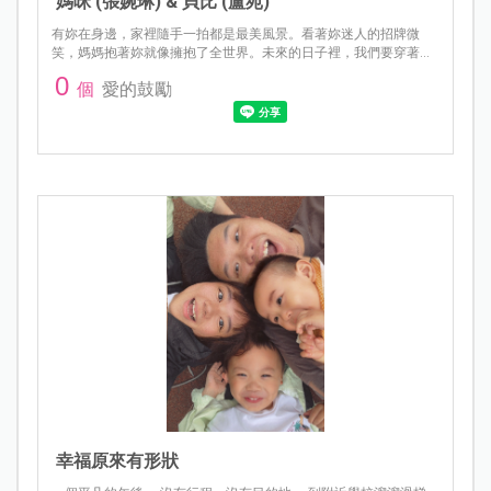
媽咪 (張婉琳) & 貝比 (盧苑)
有妳在身邊，家裡隨手一拍都是最美風景。看著妳迷人的招牌微
笑，媽媽抱著妳就像擁抱了全世界。未來的日子裡，我們要穿著母
女裝，一起攜手探索地圖上的每一個角落！
0
個
愛的鼓勵
幸福原來有形狀