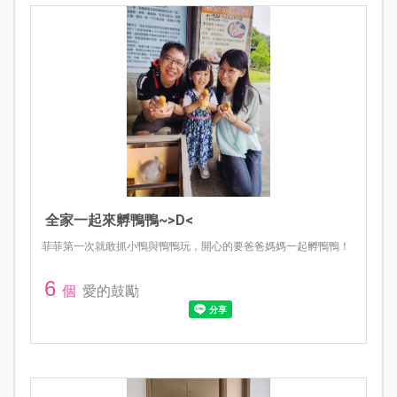
全家一起來孵鴨鴨~>D<
菲菲第一次就敢抓小鴨與鴨鴨玩，開心的要爸爸媽媽一起孵鴨鴨！
6
個
愛的鼓勵