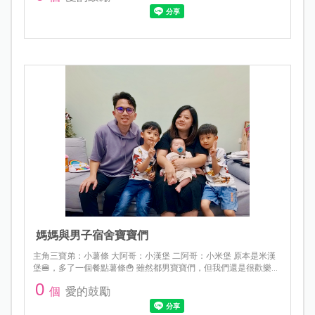
媽媽與男子宿舍寶寶們
主角三寶弟：小薯條 大阿哥：小漢堡 二阿哥：小米堡 原本是米漢
堡🍔，多了一個餐點薯條🍟 雖然都男寶寶們，但我們還是很歡樂唷
🥰
0
個
愛的鼓勵