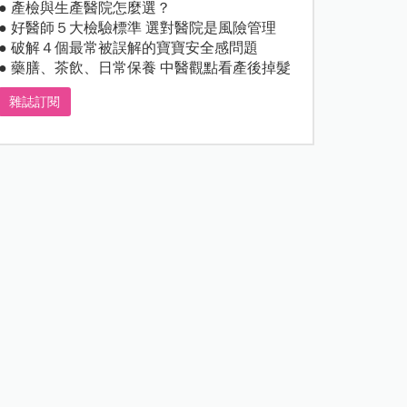
● 產檢與生產醫院怎麼選？
● 好醫師５大檢驗標準 選對醫院是風險管理
● 破解４個最常被誤解的寶寶安全感問題
● 藥膳、茶飲、日常保養 中醫觀點看產後掉髮
雜誌訂閱