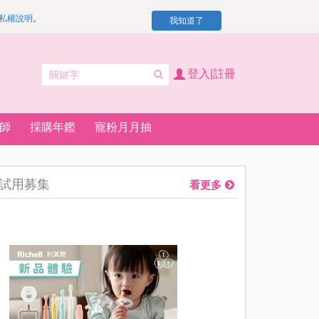
私權說明
。
我知道了
登入|註冊
師
採購年鑑
寵粉月月抽
試用募集
看更多