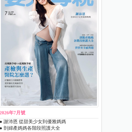
2026年7月號
● 謝沛恩 從甜美少女到優雅媽媽
● 剖婦產媽媽各階段照護大全