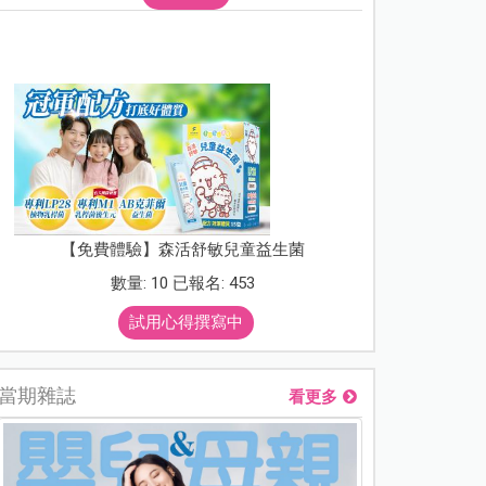
【免費體驗】森活舒敏兒童益生菌
數量: 10 已報名: 453
試用心得撰寫中
當期雜誌
看更多