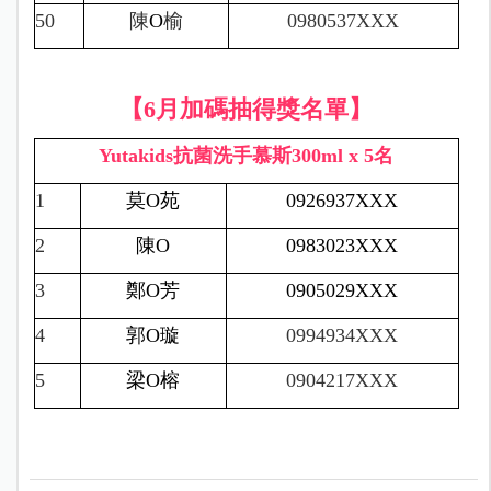
50
陳
O
榆
0980537XXX
【6月加碼抽得獎名單】
Yutakids
抗菌洗手慕斯
300ml x 5
名
1
莫
O
苑
0926937XXX
2
陳
O
0983023XXX
3
鄭
O
芳
0905029XXX
4
郭
O
璇
0994934XXX
5
梁
O
榕
0904217XXX