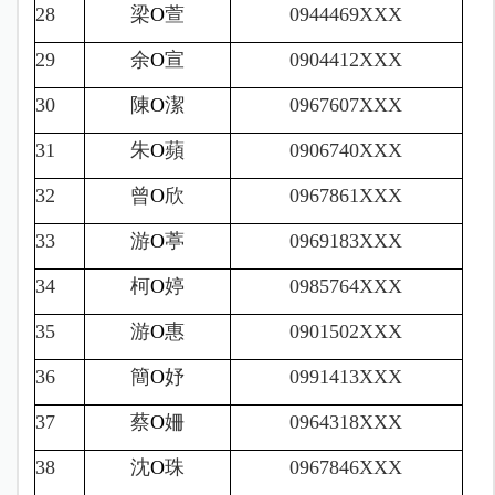
28
梁
O
萱
0944469XXX
29
余
O
宣
0904412XXX
30
陳
O
潔
0967607XXX
31
朱
O
蘋
0906740XXX
32
曾
O
欣
0967861XXX
33
游
O
葶
0969183XXX
34
柯
O
婷
0985764XXX
35
游
O
惠
0901502XXX
36
簡
O
妤
0991413XXX
37
蔡
O
姍
0964318XXX
38
沈
O
珠
0967846XXX