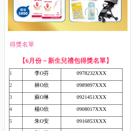
得獎名單
【6月份－新生兒禮包得獎名單】
1
李
O
芬
0978232XXX
2
林
O
欣
0989897XXX
3
蘇
O
琳
0921451XXX
4
楊
O
欣
0908017XXX
5
朱
O
安
0916853XXX