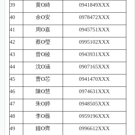
39
黄
O
綺
0941849XXX
40
余
O
安
0978472XXX
41
周
O
嘉
0945751XXX
42
蔡
O
瑩
0995102XXX
43
曾
O
綾
0943931XXX
44
沈
O
涵
0907165XXX
45
曹
O
芯
0941470XXX
46
陳
O
慧
0974631XXX
47
朱
O
婷
0948505XXX
48
李
O
薇
0959196XXX
49
鐘
O
齊
0996612XXX