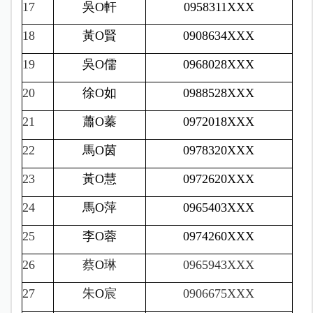
17
吳
O
軒
0958311XXX
18
黃
O
賢
0908634XXX
19
吳
O
儒
0968028XXX
20
徐
O
如
0988528XXX
21
蕭
O
蓁
0972018XXX
22
馬
O
茵
0978320XXX
23
黃
O
慧
0972620XXX
24
馬
O
萍
0965403XXX
25
李
O
蓉
0974260XXX
26
蔡
O
琳
0965943XXX
27
朱
O
宸
0906675XXX