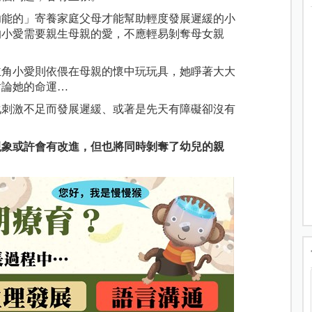
功能的」寄養家庭父母才能幫助輕度發展遲緩的小
的小愛需要親生母親的愛，不應輕易剝奪母女親
主角小愛則依偎在母親的懷中玩玩具，她睜著大大
討論她的命運…
化刺激不足而發展遲緩、或著是先天有障礙卻沒有
現象或許會有改進，但也將同時剝奪了幼兒的親