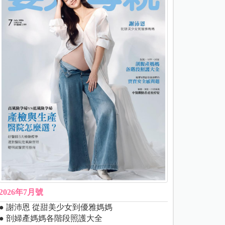
2026年7月號
● 謝沛恩 從甜美少女到優雅媽媽
● 剖婦產媽媽各階段照護大全