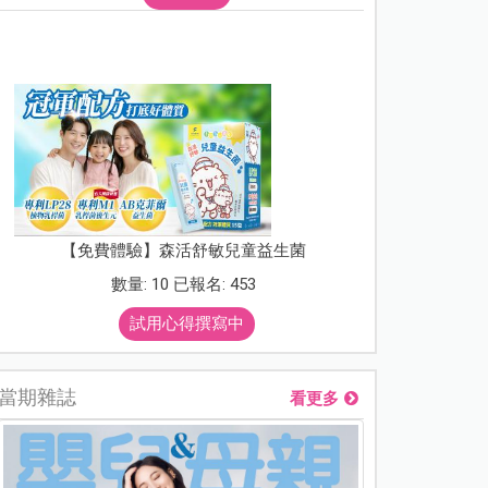
【免費體驗】森活舒敏兒童益生菌
數量: 10 已報名: 453
試用心得撰寫中
當期雜誌
看更多