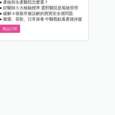
● 產檢與生產醫院怎麼選？
● 好醫師５大檢驗標準 選對醫院是風險管理
● 破解４個最常被誤解的寶寶安全感問題
● 藥膳、茶飲、日常保養 中醫觀點看產後掉髮
雜誌訂閱