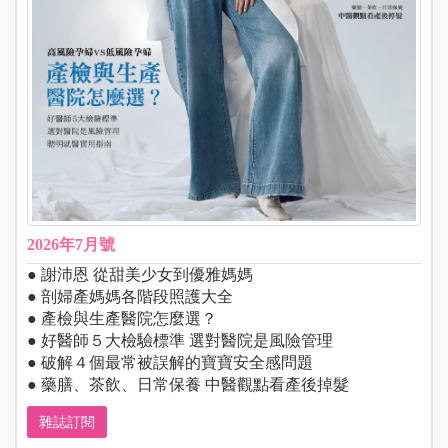
2026年7月號
● 謝沛恩 從甜美少女到優雅媽媽
● 剖婦產媽媽各階段照護大全
● 產檢與生產醫院怎麼選？
● 好醫師５大檢驗標準 選對醫院是風險管理
● 破解４個最常被誤解的寶寶安全感問題
● 藥膳、茶飲、日常保養 中醫觀點看產後掉髮
雜誌訂閱