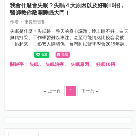
我會什麼會失眠？失眠４大原因以及好眠10招，
醫師教你敞開睡眠大門！
作者：陳長聖醫師
失眠是什麼？失眠是一整天的身心議題，晚上睡不好，白天
無精打采、工作學習難以專注、甚至可能情緒比較容易被
「挑起來」，影響人際關係。台灣睡眠醫學學會2019年調查
發現，全台慢性失眠症盛行率為10.7％。
收藏
關鍵字：
失眠
、
失眠治療
、
失眠原因
、
好眠10招
←
上一頁
1
下一頁
→
;