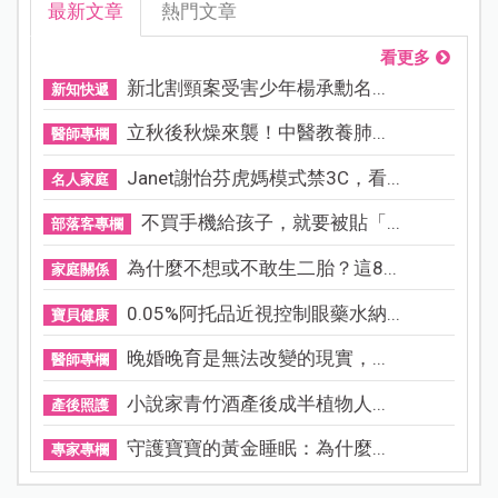
最新文章
熱門文章
看更多
新北割頸案受害少年楊承勳名...
新知快遞
立秋後秋燥來襲！中醫教養肺...
醫師專欄
Janet謝怡芬虎媽模式禁3C，看...
名人家庭
不買手機給孩子，就要被貼「...
部落客專欄
為什麼不想或不敢生二胎？這8...
家庭關係
0.05%阿托品近視控制眼藥水納...
寶貝健康
晚婚晚育是無法改變的現實，...
醫師專欄
小說家青竹酒產後成半植物人...
產後照護
守護寶寶的黃金睡眠：為什麼...
專家專欄