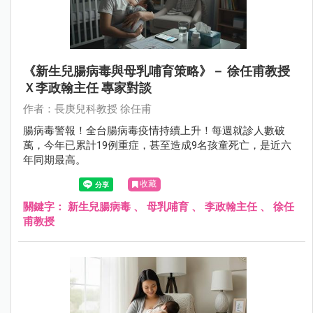
《新生兒腸病毒與母乳哺育策略》－ 徐任甫教授
Ｘ李政翰主任 專家對談
作者：長庚兒科教授 徐任甫
腸病毒警報！全台腸病毒疫情持續上升！每週就診人數破
萬，今年已累計19例重症，甚至造成9名孩童死亡，是近六
年同期最高。
收藏
關鍵字：
新生兒腸病毒
、
母乳哺育
、
李政翰主任
、
徐任
甫教授