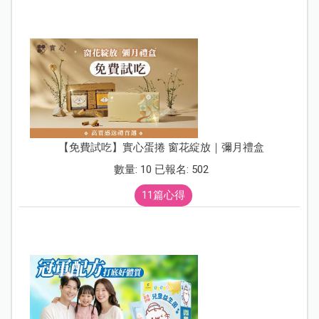
【免費試吃】實心蛋捲 窗花綻放｜彌月禮盒
數量: 10 已報名: 502
11篇心得