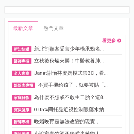
最新文章
熱門文章
看更多
新北割頸案受害少年楊承勳名...
新知快遞
立秋後秋燥來襲！中醫教養肺...
醫師專欄
Janet謝怡芬虎媽模式禁3C，看...
名人家庭
不買手機給孩子，就要被貼「...
部落客專欄
為什麼不想或不敢生二胎？這8...
家庭關係
0.05%阿托品近視控制眼藥水納...
寶貝健康
晚婚晚育是無法改變的現實，...
醫師專欄
小說家青竹酒產後成半植物人...