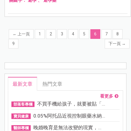
關鍵字：
避孕
、
避孕藥
←
上一頁
1
2
3
4
5
6
7
8
9
下一頁
→
最新文章
熱門文章
看更多
不買手機給孩子，就要被貼「...
部落客專欄
0.05%阿托品近視控制眼藥水納...
寶貝健康
晚婚晚育是無法改變的現實，...
醫師專欄