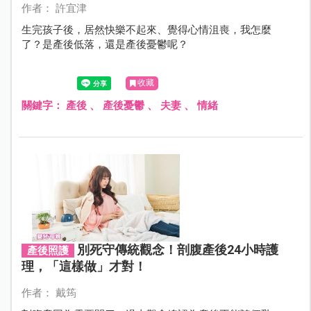
作者： 許宜津
生完孩子後，居然快樂不起來、覺得心情沮喪，我怎麼
了？是產後低落，還是產後憂鬱呢？
收藏
關鍵字：
產後
、
產後憂鬱
、
夫妻
、
情緒
別死守傳統觀念！剖腹產後24小時護
產後照護
理，「這樣做」才對！
作者： 戴筠