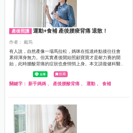
運動+食補 產後腰痠背痛 退散！
產後照護
作者： 戴筠
有人說，自然產像一場馬拉松，媽咪在抵達終點後往往會
累得渾身無力。但其實產後開始照顧寶寶才是耐力賽的開
始，此時腰酸背痛的症狀也會悄悄上身。本文請復健科醫
師教導正確的餵奶、換尿布姿勢，並提供穩定韌帶與拉筋
收藏
的運動；並請中醫師教妳鑑別自己的體質，用針灸、按
摩、藥膳對症下藥。還在胡亂搥背吃止痛藥？用對方法，
關鍵字：
新手媽媽
、
產後腰酸背痛
、
運動
、
食補
就能讓產後腰痠背痛退散！