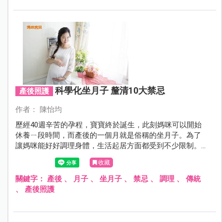
科學化坐月子 釐清10大禁忌
產後照護
作者： 陳怡均
歷經40週辛苦的孕程，寶寶終於誕生，此刻媽咪可以開始
休養ㄧ段時間，而產後的一個月就是俗稱的坐月子。為了
讓媽咪能好好調理身體，生活起居方面都受到不少限制。
到底該如何坐月子？有哪些方式？面對長輩們琳琅滿目的
收藏
傳統禁忌，媽咪是否都得完全遵循？
關鍵字：
產後
、
月子
、
坐月子
、
禁忌
、
調理
、
傳統
、
產後照護