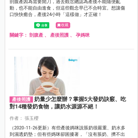
剖腹產因為需要開刀，過去觀念總認為產後不能隨便亂
動，也不能自由進食，但這些觀念早已不合時宜。想讓傷
口快快癒合，產後24小時「這樣做」才正確！
收藏
關鍵字：
剖腹產
、
產後照護
、
孕媽咪
奶量少怎麼辦？掌握5大發奶訣竅、吃
產後照護
對14種發奶食物，讓奶水源源不絕！
作者： 張玉櫻
（2020-11-26更新）有些產後媽咪說脹奶很嚴重、奶水多
到濕透奶墊；但有些媽咪卻困擾著，「沒有脹奶、擠不出