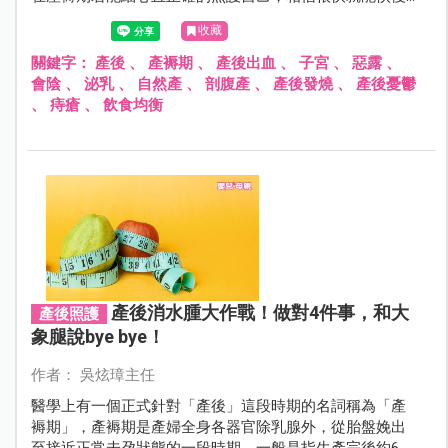
健康與活力！
收藏
關鍵字：
產後
、
產褥期
、
產後出血
、
子宮
、
惡露
、
會陰
、
泌乳
、
自然產
、
剖腹產
、
產後發燒
、
產後憂鬱
、
痔瘡
、
飲食均衡
產後消水腫大作戰！做對4件事，和大
產後照護
象腿說bye bye！
作者： 吳炫璋主任
醫學上有一個正式針對「產後」這段時期的名詞稱為「產
褥期」，產褥期是產婦全身各器官除乳腺外，從胎盤娩出