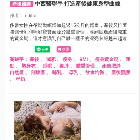
中西醫聯手 打造產後健康身型曲線
產後照護
作者： editor
多數女性在孕期動輒增加超過15公斤的體重，產後又忙著
哺餵母乳和照顧寶寶而疏於體重管理，等到度過產後減重
的黃金期，這才意識到自己離一櫃子的漂亮衣服越來越遠…
雖然長輩常說一人吃兩人補，但孕期應該以怎樣的幅度增
收藏
重較為恰當？而產後又應該以怎樣的幅度逐步瘦身呢？
關鍵字：
產後
、
減肥
、
瘦身
、
BMI
、
瘦身黃金期
、
運
動
、
塑身衣
、
睡眠
、
復胖
、
體重管理
、
產後肥胖
、
自然產
、
剖腹產
、
哺乳
、
母乳
、
飲食均衡
、
產後照護
、
母奶