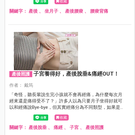
收藏
關鍵字：
產後
、
坐月子
、
產後腰痠
、
腰痠背痛
子宮養得好，產後脫垂&痛經OUT！
產後照護
作者： 戴筠
「奇怪，聽長輩說生完小孩就不會再經痛，為什麼每次月
經來還是痛得受不了？」許多人以為只要月子坐得好就可
以和經痛說Bye-bye，但其實經痛分為不同類型，如果是繼
發性痛經，就必須徹底根除子宮內病灶才能改善痛經症
收藏
狀。此外，產後若沒有妥善護理，頻頻久站、彎腰、下蹲
或搬提重物，就可能在老化前提早出現骨盆底器官脫垂。
關鍵字：
產後脫垂
、
痛經
、
子宮
、
產後照護