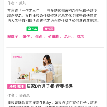
作者： 戴筠
常言道「一孕老三年」，許多媽咪都會抱怨生完孩子以後
驟然變老。女性產後為什麼特別容易老化？哪些遺傳體質
的人老得特別快？產後抗老適合吃什麼？如何透過運動讓
自己變年輕？
收藏
關鍵字：
懷孕
、
生產
、
荷爾蒙
、
老化
、
抗老
居家DIY月子餐 營養指導
產後照護
作者： 郁筱惠
產後媽咪歡喜迎接新生Baby，如果必須在家坐月子，該怎