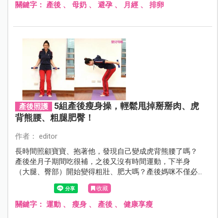
關鍵字：
產後
、
母奶
、
避孕
、
月經
、
排卵
5組產後瘦身操，輕鬆甩掉掰掰肉、虎
產後照護
背熊腰、粗腿肥臀！
作者： editor
長時間照顧寶寶、抱著他，發現自己變成虎背熊腰了嗎？
產後坐月子期間吃很補，之後又沒有時間運動，下半身
（大腿、臀部）開始變得粗壯、肥大嗎？產後媽咪不僅必
須花許多時間在寶寶身上，對自己的身材也相當苦惱，擔
收藏
心回不去了。本文邀請到專業教練來教您如何將令人在意
的掰掰肉、虎背熊腰、粗腿肥臀甩開！一起站起來動一動
關鍵字：
運動
、
瘦身
、
產後
、
健康享瘦
吧！