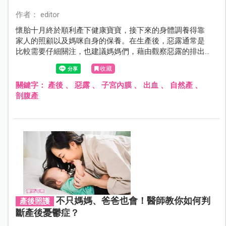
作者： editor
懷胎十月終於順利產下健康寶寶，接下來的身體調養得靠
家人的照顧以及媽咪自身的保養。在生產後，惡露通常是
比較需要仔細關注，也建議媽媽們，藉由觀察惡露的排出
情形來瞭解身體健康狀況！
收藏
關鍵字：
產後
、
惡露
、
子宮內膜
、
出血
、
自然產
、
剖腹產
不只媽媽、爸爸也會！醫師教你如何判
產後照護
斷產後憂鬱症？