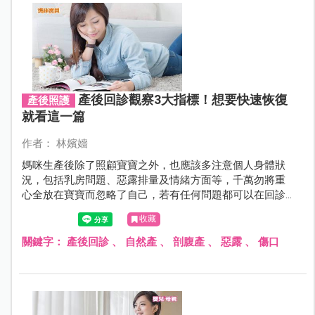
產後回診觀察3大指標！想要快速恢復
產後照護
就看這一篇
作者： 林嬪嬙
媽咪生產後除了照顧寶寶之外，也應該多注意個人身體狀
況，包括乳房問題、惡露排量及情緒方面等，千萬勿將重
心全放在寶寶而忽略了自己，若有任何問題都可以在回診
時諮詢醫師，必要時甚至提早回診做適當的處置。
收藏
關鍵字：
產後回診
、
自然產
、
剖腹產
、
惡露
、
傷口