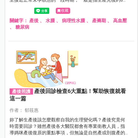
至接近正常未孕狀態的一段時期，一般是指生產完後約6～
8週的時間，產褥期的婦女在生理上會發生很大的變化，如
收藏
子宮與泌尿生殖系統的復原、乳房的泌乳、循環系統與消
化系統的變化等。而水腫發生在產褥期可以分成病理性與
關鍵字：
產後
、
水腫
、
病理性水腫
、
產褥期
、
高血壓
一般生理性的水腫，如下所述。
、
糖尿病
產後回診檢查6大重點！幫助恢復就看
產後照護
這一篇
作者： 郁筱惠
妳了解生產後該怎麼觀察自我的生理變化嗎？產後究竟何
時需要回診？雖然產後各大醫院都會有專業衛教人員，指
導媽咪產後復原的重點事項，但無論是自然產或剖腹產的