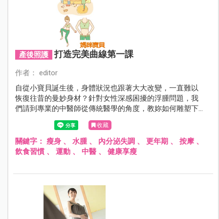
打造完美曲線第一課
產後照護
作者： editor
自從小寶貝誕生後，身體狀況也跟著大大改變，一直難以
恢復往昔的曼妙身材？針對女性深感困擾的浮腫問題，我
們請到專業的中醫師從傳統醫學的角度，教妳如何雕塑下
半身，輕鬆打造優雅完美曲線！
收藏
關鍵字：
瘦身
、
水腫
、
內分泌失調
、
更年期
、
按摩
、
飲食習慣
、
運動
、
中醫
、
健康享瘦