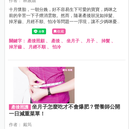
作者： 林嬪嬙
十月懷胎，一朝分娩，好不容易生下可愛的寶寶，媽咪之
前的辛苦一下子煙消雲散。然而，隨著產後狀況如掉髮、
掉牙齒、月經不順、怕冷等問題一一浮現，讓不少媽咪憂
心忡忡。究竟這些問題為何會發生？媽咪又該如何有效解
收藏
決呢？
關鍵字：
產後照顧
、
產後
、
坐月子
、
月子
、
掉髮
、
掉牙齒
、
月經不順
、
怕冷
坐月子怎麼吃才不會爆肥？營養師公開
產後照護
一日減重菜單！
作者： 戴筠