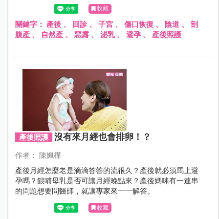
產後媽咪，往往因為產後疼痛、精神欠佳、身心疲勞，實
收藏
難熟記每項重點，故本文特邀請周產期醫學會秘書長陳治
平醫師，再次指導媽咪產後六週內復舊期的健康小叮嚀！
關鍵字：
產後
、
回診
、
子宮
、
傷口恢復
、
陰道
、
剖
腹產
、
自然產
、
惡露
、
泌乳
、
避孕
、
產後照護
沒有來月經也會排卵！？
產後照護
作者： 陳姵樺
產後月經怎麼老是滴滴答答的流很久？產後就必須馬上避
孕嗎？餵哺母乳是否可讓月經晚點來？產後媽咪有一連串
的問題想要問醫師，就讓專家來一一解答。
收藏