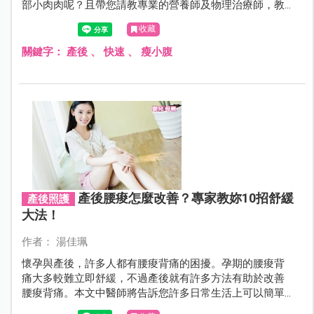
部小肉肉呢？且帶您請教專業的營養師及物理治療師，教
您產後從飲食、運動下手，達到快速燃脂及瘦肚的正確方
收藏
式。
關鍵字：
產後
、
快速
、
瘦小腹
產後腰痠怎麼改善？專家教妳10招舒緩
產後照護
大法！
作者： 湯佳珮
懷孕與產後，許多人都有腰痠背痛的困擾。孕期的腰痠背
痛大多較難立即舒緩，不過產後就有許多方法有助於改善
腰痠背痛。本文中醫師將告訴您許多日常生活上可以簡單
執行的妙方，讓您輕輕鬆鬆就可以擺脫腰痠背痛的困擾。