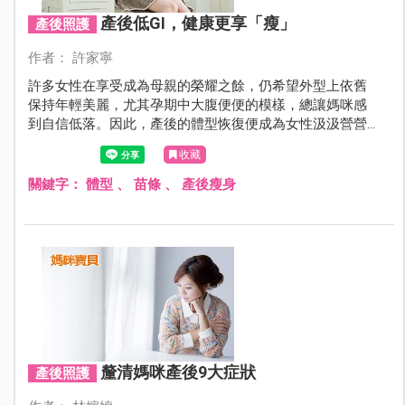
產後低GI，健康更享「瘦」
產後照護
作者： 許家寧
許多女性在享受成為母親的榮耀之餘，仍希望外型上依舊
保持年輕美麗，尤其孕期中大腹便便的模樣，總讓媽咪感
到自信低落。因此，產後的體型恢復便成為女性汲汲營營
努力的目標，但減重過程既漫長又辛苦，飲食與運動更是
收藏
得相輔相成，究竟該如何下手，才能順利掌握理想體重，
讓瘦身不再成為無法達成的夢靨？
關鍵字：
體型
、
苗條
、
產後瘦身
釐清媽咪產後9大症狀
產後照護