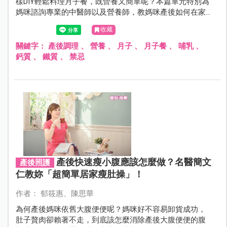
樣DIY輕鬆料理月子餐，既營養又簡單呢？本篇單元特別為
媽咪諮詢專業的中醫師以及營養師，教媽咪產後如何在家
輕鬆吃！
收藏
關鍵字：
產後調理
、
營養
、
月子
、
月子餐
、
哺乳
、
鈣質
、
鐵質
、
禁忌
產後快速瘦小腹應該怎麼做？名醫簡文
產後照護
仁教妳「超簡單居家瘦肚操」！
作者： 郁筱惠、陳思華
為何產後媽咪依舊大腹便便呢？媽咪好不容易卸貨成功，
肚子贅肉卻賴著不走，到底該怎麼消除產後大腹便便的腹