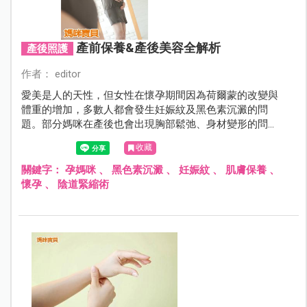
產前保養&產後美容全解析
產後照護
作者： editor
愛美是人的天性，但女性在懷孕期間因為荷爾蒙的改變與
體重的增加，多數人都會發生妊娠紋及黑色素沉澱的問
題。部分媽咪在產後也會出現胸部鬆弛、身材變形的問
題，只不過有的人輕微、有的人嚴重，誰都不想在身上尤
收藏
其是重要的部位留下痕跡。
關鍵字：
孕媽咪
、
黑色素沉澱
、
妊娠紋
、
肌膚保養
、
懷孕
、
陰道緊縮術