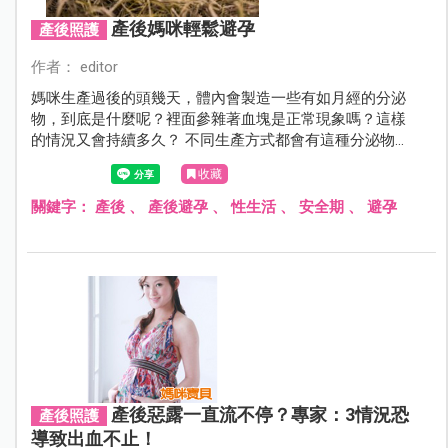
產後媽咪輕鬆避孕
產後照護
作者： editor
媽咪生產過後的頭幾天，體內會製造一些有如月經的分泌
物，到底是什麼呢？裡面參雜著血塊是正常現象嗎？這樣
的情況又會持續多久？ 不同生產方式都會有這種分泌物
嗎？本文請到三位專家來為您解說產後惡露的階段性變
收藏
化、哪些為異常情況，以及提供您正確的避孕觀念和不同
避孕方式。
關鍵字：
產後
、
產後避孕
、
性生活
、
安全期
、
避孕
產後惡露一直流不停？專家：3情況恐
產後照護
導致出血不止！