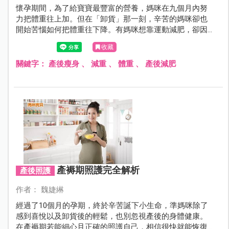
懷孕期間，為了給寶寶最豐富的營養，媽咪在九個月內努
力把體重往上加。但在「卸貨」那一刻，辛苦的媽咪卻也
開始苦惱如何把體重往下降。有媽咪想靠運動減肥，卻因
家庭工作兩頭燒而遲遲無法踏出第一步；有媽咪想靠節食
收藏
甩肉，但還在坐月子、哺乳期，對於如何才能兼顧營養與
消脂簡直是一個頭兩個大。想知道產後減肥怎麼吃？自然
關鍵字：
產後瘦身
、
減重
、
體重
、
產後減肥
產、剖腹產分別可以做什麼運動？且看專業營養師、運動
教練怎麼說…
產褥期照護完全解析
產後照護
作者： 魏婕綝
經過了10個月的孕期，終於辛苦誕下小生命，準媽咪除了
感到喜悅以及卸貨後的輕鬆，也別忽視產後的身體健康。
在產褥期若能細心且正確的照護自己，相信很快就能恢復