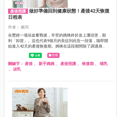
做好準備回到健康狀態！產後42天恢復
產後照護
日程表
作者： 戴筠
在歷經一場浴血奮戰後，辛苦的媽咪終於攻上灘頭堡，順
利「卸貨」。這也代表9個月的長征到此告一段落，隨即開
始進入42天的產後恢復期。媽咪在這段期間除了調適身
體，還要學習照顧寶寶、哺乳，身心壓力不可謂不大。本
收藏
文從傷口狀態、子宮狀態、惡露排放、泌乳、飲食、清
潔、排泄、心理狀況等不同層面深入分析產後恢復的進
關鍵字：
產後
、
新手媽媽
、
產後照護
、
恢復期
、
哺乳
程、可能出現的問題與解決之道。
、
泌乳