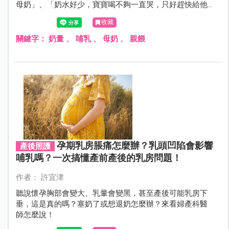
母奶」、「奶水好少，寶寶喝不夠一直哭，只好趕快給他
喝配方奶」……。無法讓寶貝喝到最珍貴的母奶，真是愧疚
收藏
極了，為什麼會這樣呢？其實只要方法正確，產後媽咪一
定會有足夠的母奶，本文就告訴妳發奶祕訣與發奶食物。
關鍵字：
奶量
、
哺乳
、
母奶
、
親餵
孕期乳房脹痛怎麼辦？乳頭凹陷會影響
產後照護
哺乳嗎？一次搞懂產前產後的乳房問題！
作者： 許宜津
聽說懷孕胸部會變大、乳暈會變黑，甚至產後可能乳房下
垂，這是真的嗎？塞奶了或想退奶怎麼辦？來看婦產科醫
師怎麼說！