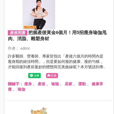
把握產後黃金6個月！用5招瘦身瑜伽甩
產後照護
肉、消脂、雕塑身材
作者： editor
許多醫師、營養師、專家皆指出「產後六個月的時間內是
瘦身期的絕佳時間」，但是要如何瘦的健康、瘦的勻稱，
才能回復到產前曼妙的體態與完美曲線呢？本月號請到專
業瑜伽老師Kady，示範有別於坊間的瑜伽招式──產後芭蕾
收藏
瑜伽，舞動專屬妳的迷人身軀，擁抱婀娜多姿的好身材！
關鍵字：
瘦身
、
產後
、
瑜珈
、
居家
、
運動
、
健康享
瘦
、
瑜伽