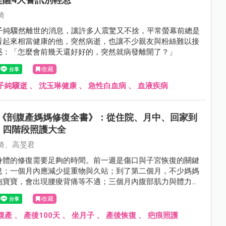
琦
傅子純驟然離世的消息，讓許多人震驚又不捨，平常螢幕前總是
看起來相當健康的他，突然病逝，也讓不少親友與粉絲難以接
惑：「怎麼會前幾天還好好的，突然就病發離開了？」
收藏
子純驟逝
、
沈玉琳健康
、
急性白血病
、
血液疾病
《剖腹產媽媽修復全書》：從住院、月中、回家到
，四階段照護大全
琦、高旻君
身體的修復需要足夠的時間。前一週是傷口與子宮恢復的關鍵
息；一個月內應減少提重物與久站；到了第二個月，不少媽媽
抱寶寶，會出現腰痠背痛等不適；三個月內腹部肌力與體力仍
，別急著瘦身。本文將依照四大黃金恢復期，提供剖腹產媽媽
收藏
護重點。
腹產
、
產後100天
、
坐月子
、
產後恢復
、
疤痕照護