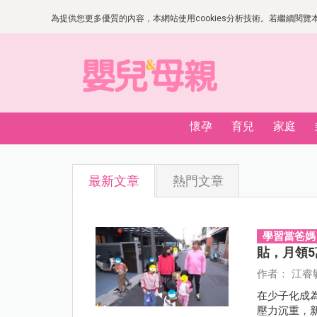
為提供您更多優質的內容，本網站使用cookies分析技術。若繼續閱覽本網
懷孕
育兒
家庭
最新文章
熱門文章
學習當爸媽
貼，月領
作者： 江睿
在少子化成
壓力沉重，