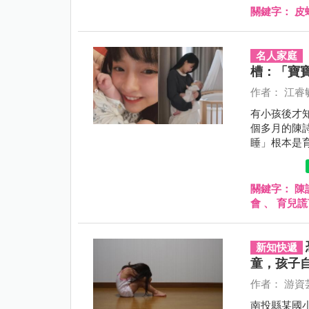
關鍵字：
皮
名人家庭
槽：「寶
作者： 江睿
有小孩後才
個多月的陳
睡」根本是
關鍵字：
陳
會
、
育兒謊
新知快遞
童，孩子
作者： 游資
南投縣某國