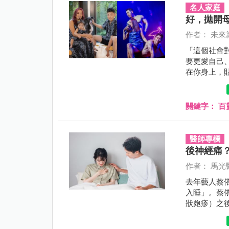
名人家庭
好，拋開
作者： 未來
「這個社會
要更愛自己
在你身上，
關鍵字：
百
醫師專欄
後神經痛
作者： 馬光
去年藝人蔡依林
入睡」。蔡
狀皰疹）之
始，我就發