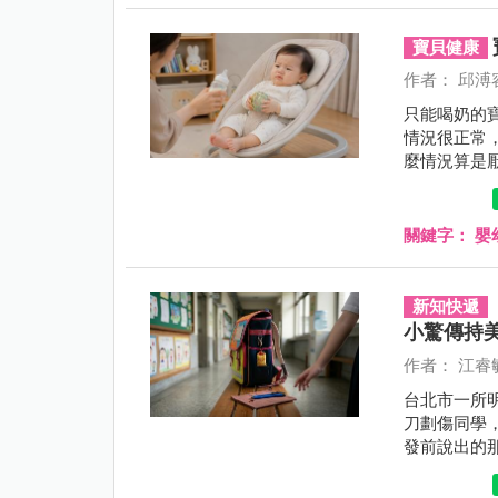
寶貝健康
作者： 邱溥
只能喝奶的
情況很正常
麼情況算是
關鍵字：
嬰
新知快遞
小驚傳持
作者： 江睿
台北市一所
刀劃傷同學
發前說出的