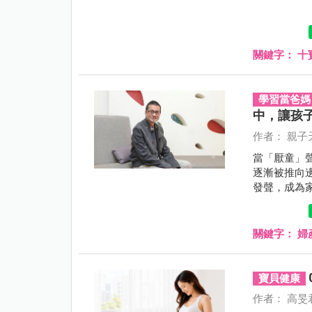
關鍵字：
十
學習當爸媽
中，讓孩
作者： 親子
當「厭童」
逐漸被推向
發聲，成為
己的社會。
關鍵字：
婦
寶貝健康
作者： 高旻