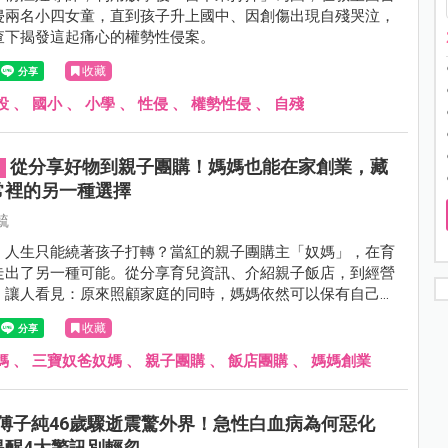
侵兩名小四女童，直到孩子升上國中、因創傷出現自殘哭泣，
查下揭發這起痛心的權勢性侵案。
收藏
投
、
國小
、
小學
、
性侵
、
權勢性侵
、
自殘
從分享好物到親子團購！媽媽也能在家創業，藏
常裡的另一種選擇
毓
，人生只能繞著孩子打轉？當紅的親子團購主「奴媽」，在育
走出了另一種可能。從分享育兒資訊、介紹親子飯店，到經營
，讓人看見：原來照顧家庭的同時，媽媽依然可以保有自己想
至慢慢發展成另一創業模式與生活重心。
收藏
媽
、
三寶奴爸奴媽
、
親子團購
、
飯店團購
、
媽媽創業
傅子純46歲驟逝震驚外界！急性白血病為何惡化
提醒4大警訊別輕忽