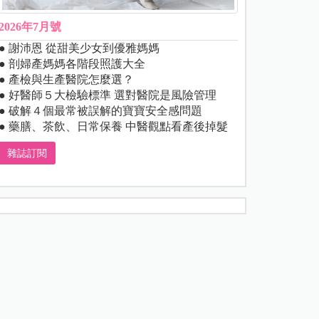
2026年7月號
● 謝沛恩 從甜美少女到優雅媽媽
● 剖婦產媽媽各階段照護大全
● 產檢與生產醫院怎麼選？
● 好醫師５大檢驗標準 選對醫院是風險管理
● 破解４個最常被誤解的寶寶安全感問題
● 藥膳、茶飲、日常保養 中醫觀點看產後掉髮
雜誌訂閱