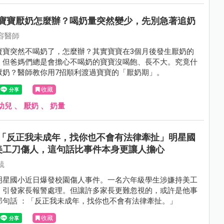
寶寶厭奶怎麼辦？喝奶量突然變少，先別急著追奶
容醫師
寶寶突然不喝奶了，怎麼辦？其實寶寶在3個月後發生厭奶的
，但爸媽們總是會擔心不喝奶的寶寶沒喝飽、長不大。究竟什
厭奶？醫師教你用7招順利渡過寶寶的「厭奶期」。
收藏
幼兒
、
厭奶
、
奶量
「反正我未成年，找你也不會有法律牽扯」明星國
美工刀傷人，這句話比事件本身更讓人擔心
毓
明星國小近日爆發校園傷人事件。一名六年級學生涉嫌持美工
，引發家長報警處理。但讓許多家長更難忽視的，或許是他事
那句話 ：「反正我未成年，找你也不會有法律牽扯。」
收藏