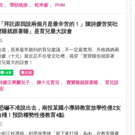
蛇
、
帶狀疱疹
、
蛇串瘡
、
PHN
「拜託跟我說兩個月是最辛苦的！」陳詩媛苦笑吐
寶睡就跟著睡」是育兒最大誤會
毓
知道，原來最常聽到的育兒建議，不一定最實用。升格媽媽兩
詩媛（十元）最近忍不住發文吐槽，揭穿「寶寶睡你就跟著
育兒最大的誤會！
收藏
詩媛王齊麟兒子
、
陳十元育兒
、
寶寶睡就跟著睡
、
育兒誤
言
恐嚇不准說出去，南投某國小導師教室放學性侵2女
自殘！預防權勢性侵教育4點
芸
小前江姓導師，利用放學後「留下來打掃」為由，在教室圖書