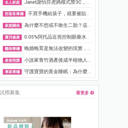
Janet謝怡芬虎媽模式禁3C，看...
名人家庭
不買手機給孩子，就要被貼「...
部落客專欄
為什麼不想或不敢生二胎？這8...
家庭關係
0.05%阿托品近視控制眼藥水納...
寶貝健康
晚婚晚育是無法改變的現實，...
醫師專欄
小說家青竹酒產後成半植物人...
產後照護
守護寶寶的黃金睡眠：為什麼...
專家專欄
試用募集
看更多