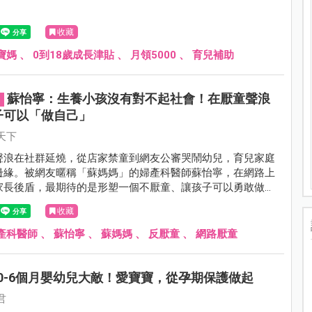
收藏
寶媽
、
0到18歲成長津貼
、
月領5000
、
育兒補助
蘇怡寧：生養小孩沒有對不起社會！在厭童聲浪
子可以「做自己」
天下
聲浪在社群延燒，從店家禁童到網友公審哭鬧幼兒，育兒家庭
邊緣。被網友暱稱「蘇媽媽」的婦產科醫師蘇怡寧，在網路上
家長後盾，最期待的是形塑一個不厭童、讓孩子可以勇敢做自
收藏
產科醫師
、
蘇怡寧
、
蘇媽媽
、
反厭童
、
網路厭童
0-6個月嬰幼兒大敵！愛寶寶，從孕期保護做起
君