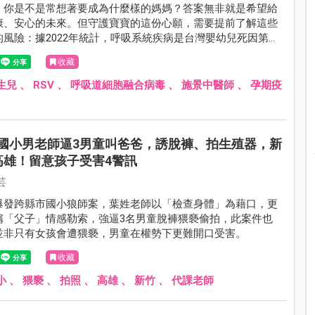
，你是不是常想著要成為什麼樣的媽媽？答案無非就是希望給
康、安心的未來。但守護寶寶的這份心願，需要提前了解這些
的風險：據2022年統計，呼吸系統疾病是台灣嬰幼兒死因第三
道細胞融合病毒(簡稱RSV，發音類似台語「瓦斯味」），更是
收藏
被忽視的呼吸道病毒。本刊特別邀請臺大醫院婦產部產科主任
解析RSV的威脅與預防方式，及早為寶寶建立保護力。
生兒
、
RSV
、
呼吸道細胞融合病毒
、
施景中醫師
、
孕期疫
國小男老師逼3男童叫爸爸，誘脫褲、拍生殖器，新
高雄！留意孩子受害4警訊
芸
爆發跨縣市國小狼師案，葉姓老師以「檢查身體」為藉口，更
稱「父子」情感勒索，強逼3名男童脫褲猥褻偷拍，此案件也
並非只有女孩會遭猥褻，男童在權勢下更難開口受害。
收藏
小
、
猥褻
、
拍照
、
高雄
、
新竹
、
代課老師