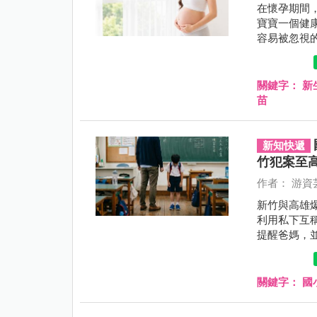
在懷孕期間
寶寶一個健
容易被忽視
名 ， 呼吸
常見且容易
施景中醫師
關鍵字：
新
苗
新知快遞
竹犯案至
作者： 游資
新竹與高雄
利用私下互
提醒爸媽，
關鍵字：
國