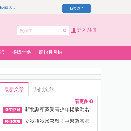
私權說明
。
我知道了
登入|註冊
師
採購年鑑
寵粉月月抽
最新文章
熱門文章
看更多
新北割頸案受害少年楊承勳名...
新知快遞
立秋後秋燥來襲！中醫教養肺...
醫師專欄