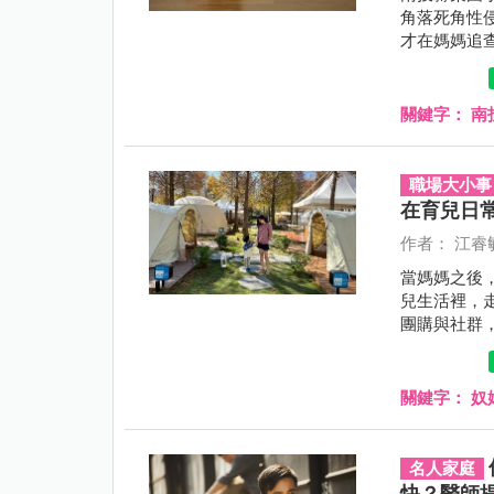
角落死角性
才在媽媽追
關鍵字：
南
職場大小事
在育兒日
作者： 江睿
當媽媽之後
兒生活裡，
團購與社群
做的事，甚
關鍵字：
奴
名人家庭
快？醫師