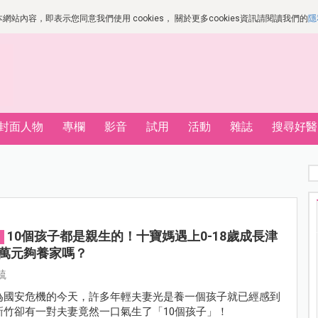
站內容，即表示您同意我們使用 cookies， 關於更多cookies資訊請閱讀我們的
隱
封面人物
專欄
影音
試用
活動
雜誌
搜尋好醫
10個孩子都是親生的！十寶媽遇上0-18歲成長津
5萬元夠養家嗎？
毓
為國安危機的今天，許多年輕夫妻光是養一個孩子就已經感到
新竹卻有一對夫妻竟然一口氣生了「10個孩子」！