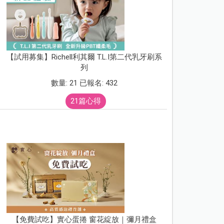
【試用募集】Richell利其爾 T.L.I第二代乳牙刷系
列
數量: 21 已報名: 432
21篇心得
【免費試吃】實心蛋捲 窗花綻放｜彌月禮盒