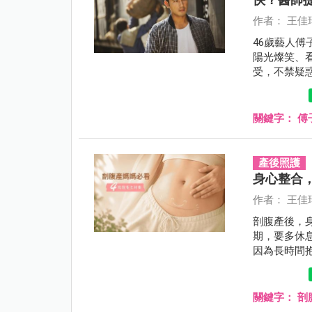
作者： 王佳
46歲藝人
陽光燦笑、
受，不禁疑
關鍵字：
傅
產後照護
身心整合
作者： 王佳
剖腹產後，
期，要多休
因為長時間
在恢復階段
最完整的照
關鍵字：
剖