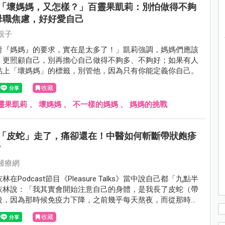
「壞媽媽，又怎樣？」百靈果凱莉：別怕做得不夠
母職焦慮，好好愛自己
親子
對『媽媽』的要求，實在是太多了！」凱莉強調，媽媽們應該
、更照顧自己，別再擔心自己做得不夠多、不夠好；如果有人
貼上「壞媽媽」的標籤，別管他，因為只有你能定義你自己。
收藏
靈果凱莉
、
壞媽媽
、
不一樣的媽媽
、
媽媽的挑戰
「皮蛇」走了，痛卻還在！中醫如何斬斷帶狀皰疹
？
醫療網
在Podcast節目《Pleasure Talks》當中說自己都「九點半
依林說：「我其實會開始注意自己的身體，是我長了皮蛇（帶
後，因為那時候免疫力下降，之前幾乎每天熬夜，而從那時開
現自己的身體不能這樣搞。」
收藏