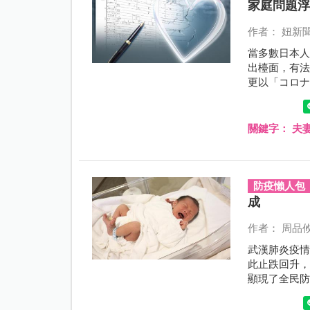
家庭問題
作者： 妞新
當多數日本
出檯面，有
更以「コロ
新詞「肺炎
關鍵字：
夫
防疫懶人包
成
作者： 周品
武漢肺炎疫
此止跌回升
顯現了全民