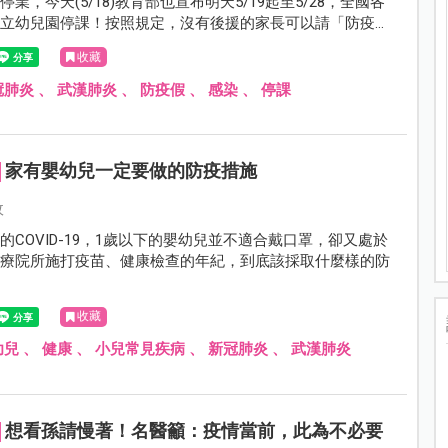
業，今天(5/18)教育部也宣布明天5/19起至5/28，全國各
私立幼兒園停課！按照規定，沒有後援的家長可以請「防疫照
有些家長至今仍霧煞煞，防疫照顧假到底該怎麼請？是否支
收藏
照顧假有何差別？不如花個三分鐘快速了解！
冠肺炎
、
武漢肺炎
、
防疫假
、
感染
、
停課
家有嬰幼兒一定要做的防疫措施
攸
的COVID-19，1歲以下的嬰幼兒並不適合戴口罩，卻又處於
醫療院所施打疫苗、健康檢查的年紀，到底該採取什麼樣的防
收藏
幼兒
、
健康
、
小兒常見疾病
、
新冠肺炎
、
武漢肺炎
想看孫請慢著！名醫籲：疫情當前，此為不必要