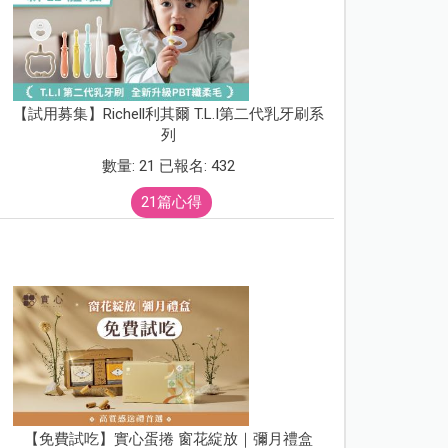
【試用募集】Richell利其爾 T.L.I第二代乳牙刷系
列
數量: 21 已報名: 432
21篇心得
【免費試吃】實心蛋捲 窗花綻放｜彌月禮盒