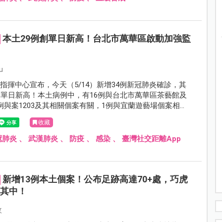
本土29例創單日新高！台北市萬華區啟動加強監
u
指揮中心宣布，今天（5/14）新增34例新冠肺炎確診，其
創單日新高！本土病例中，有16例與台北市萬華區茶藝館及
例與案1203及其相關個案有關，1例與宜蘭遊藝場個案相
無相關性。而因應疫情升溫，防疫APP「臺灣社交距離」下
收藏
升，鼓勵民眾參與防疫，衛福部疾管署也推出抽獎活動。
冠肺炎
、
武漢肺炎
、
防疫
、
感染
、
臺灣社交距離App
新增13例本土個案！公布足跡高達70+處，巧虎
在其中！
攸