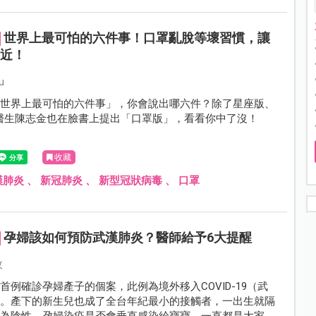
世界上最可怕的六件事！口罩亂脫等壞習慣，讓
更近！
u
「世界上最可怕的六件事」，你會說出哪六件？除了星座版、
 ICU醫生陳志金也在臉書上提出「口罩版」，看看你中了沒！
收藏
漢肺炎
、
新冠肺炎
、
新型冠狀病毒
、
口罩
孕婦該如何預防武漢肺炎？醫師給予6大提醒
攸
首例確診孕婦產子的個案，此例為境外移入COVID-19（武
例。產下的新生兒也成了全台年紀最小的接觸者，一出生就隔