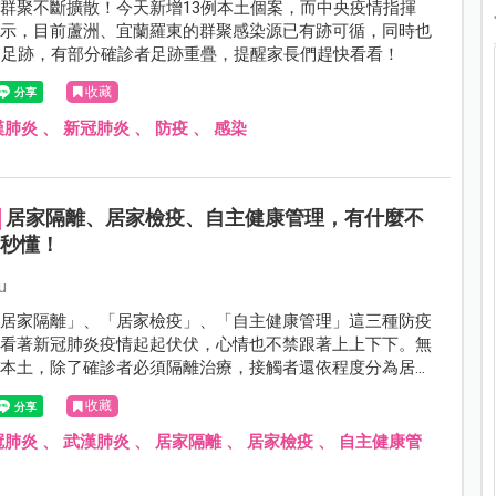
群聚不斷擴散！今天新增13例本土個案，而中央疫情指揮
表示，目前蘆洲、宜蘭羅東的群聚感染源已有跡可循，同時也
的足跡，有部分確診者足跡重疊，提醒家長們趕快看看！
收藏
漢肺炎
、
新冠肺炎
、
防疫
、
感染
居家隔離、居家檢疫、自主健康管理，有什麼不
圖秒懂！
u
「居家隔離」、「居家檢疫」、「自主健康管理」這三種防疫
天看著新冠肺炎疫情起起伏伏，心情也不禁跟著上上下下。無
或本土，除了確診者必須隔離治療，接觸者還依程度分為居家
檢疫以及自主健康管理，究竟這三種有什麼不同？
收藏
冠肺炎
、
武漢肺炎
、
居家隔離
、
居家檢疫
、
自主健康管