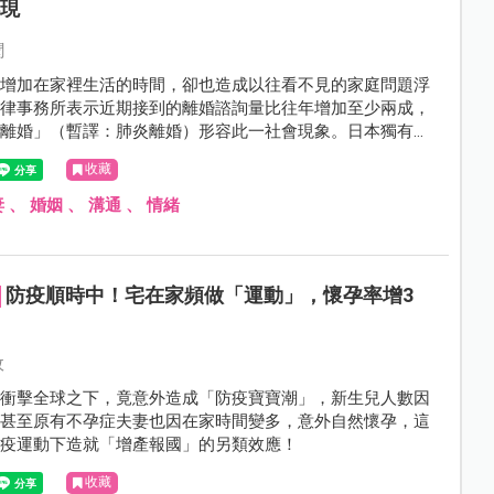
浮現
聞
人增加在家裡生活的時間，卻也造成以往看不見的家庭問題浮
法律事務所表示近期接到的離婚諮詢量比往年增加至少兩成，
ナ離婚」（暫譯：肺炎離婚）形容此一社會現象。日本獨有的
離婚」？！背後隱藏的性別議題探討。
收藏
妻
、
婚姻
、
溝通
、
情緒
防疫順時中！宅在家頻做「運動」，懷孕率增3
攸
情衝擊全球之下，竟意外造成「防疫寶寶潮」，新生兒人數因
，甚至原有不孕症夫妻也因在家時間變多，意外自然懷孕，這
防疫運動下造就「增產報國」的另類效應！
收藏