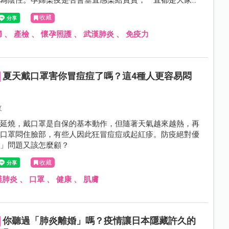
檢為陰性。孕婦染疫是否會垂直感染給寶寶，一直都是大家很
，雖然臺灣目前尚無本土孕婦感染武漢肺炎的案例，但仍有不
收藏
心。對此，婦產科醫師給孕媽媽們幾點建議。
婦
、
產檢
、
懷孕照護
、
武漢肺炎
、
免疫力
夏天戴口罩害你冒痘痘了嗎？這4種人更容易悶
題
攸
情延燒，戴口罩是自保的基本動作，但隨著天氣越來越熱，再
戴口罩悶住臉部，有些人因此狂冒痘痘或起紅疹。防疫絕對優
子」問題又該怎麼顧？
收藏
漢肺炎
、
口罩
、
健康
、
肌膚
你聽過「肺炎離婚」嗎？疫情讓日本隱藏許久的