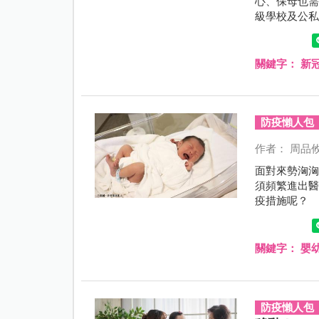
心、保母也需停
級學校及公
顧假」，但
薪？與家庭
關鍵字：
新
防疫懶人包
作者： 周品
面對來勢洶洶
須頻繁進出
疫措施呢？
關鍵字：
嬰
防疫懶人包