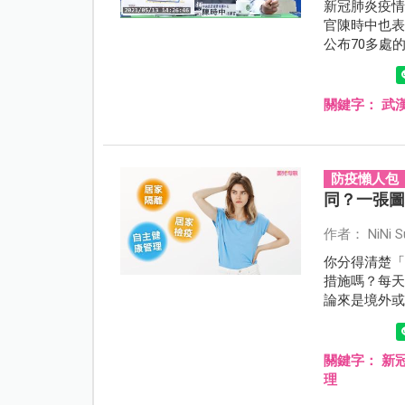
新冠肺炎疫情
官陳時中也
公布70多處
關鍵字：
武
防疫懶人包
同？一張
作者： NiNi S
你分得清楚
措施嗎？每
論來是境外
隔離、居家
關鍵字：
新
理