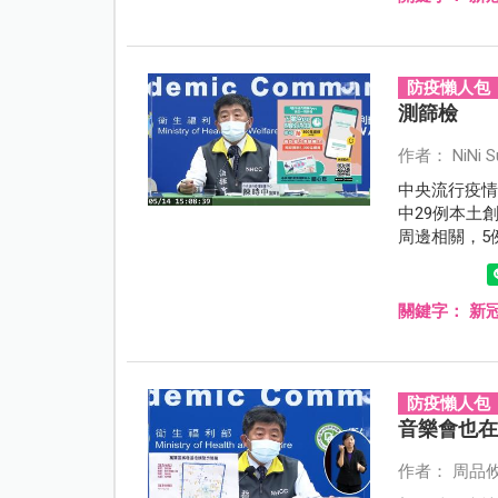
防疫懶人包
測篩檢
作者： NiNi S
中央流行疫情
中29例本土
周邊相關，5
關，7例尚查
載熱度也攀
關鍵字：
新
防疫懶人包
音樂會也
作者： 周品