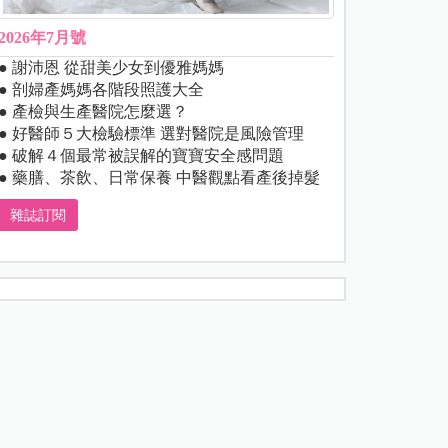
2026年7月號
● 謝沛恩 從甜美少女到優雅媽媽
● 剖婦產媽媽各階段照護大全
● 產檢與生產醫院怎麼選？
● 好醫師５大檢驗標準 選對醫院是風險管理
● 破解４個最常被誤解的寶寶安全感問題
● 藥膳、茶飲、日常保養 中醫觀點看產後掉髮
雜誌訂閱