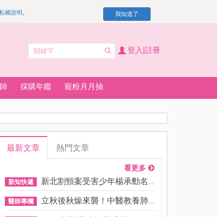
私權說明
。
我知道了
登入|註冊
師
採購年鑑
寵粉月月抽
最新文章
熱門文章
看更多
新北割頸案受害少年楊承勳名...
新知快遞
立秋後秋燥來襲！中醫教養肺...
醫師專欄