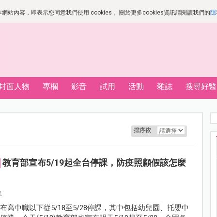
站內容，即表示您同意我們使用 cookies， 關於更多cookies資訊請閱讀我們的
隱
封面人物
專欄
影音
試用
活動
雜誌
搜尋好醫
排序依
教育部宣布5/19起全台停課，防疫照顧假該怎麼
攸
布高中職以下從5/18至5/28停課，其中包括幼兒園、托嬰中