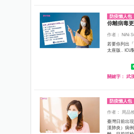
防疫懶人包
你離病毒
作者： NiNi S
若要你列出
太座版...
關鍵字：
武
防疫懶人包
作者： 周品
臺灣日前出現
漢肺炎）病