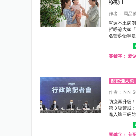
移動！
作者： 周品
單週本土病例
哲呼籲大家
名醫蘇怡寧
動」。
關鍵字：
新
防疫懶人包
作者： NiNi S
防疫再升級！
第３級警戒
進入準三級
關鍵字：
新