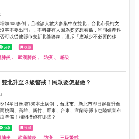
攸
增加400多例，且確診人數大多集中在雙北，台北市長柯文
「沒事不要出門」，不料卻有人因為婆婆想看孫，詢問婦產科
是否可以從他縣市去新北婆婆家，遭斥「應減少不必要的移
收藏
冠肺炎
、
武漢肺炎
、
防疫
、
感染
雙北升至３級警戒！民眾要怎麼做？
u
5/14單日暴增180本土病例 ，台北市、新北市即日起提升至
；而桃園、高雄、新竹、屏東、台東、宜蘭等縣市也陸續宣布
防疫準備！相關措施有哪些？
收藏
冠肺炎
、
武漢肺炎
、
防疫
、
三級警戒