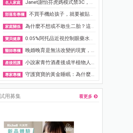
Janet謝怡芬虎媽模式禁3C，看...
名人家庭
不買手機給孩子，就要被貼「...
部落客專欄
為什麼不想或不敢生二胎？這8...
家庭關係
0.05%阿托品近視控制眼藥水納...
寶貝健康
晚婚晚育是無法改變的現實，...
醫師專欄
小說家青竹酒產後成半植物人...
產後照護
守護寶寶的黃金睡眠：為什麼...
專家專欄
試用募集
看更多