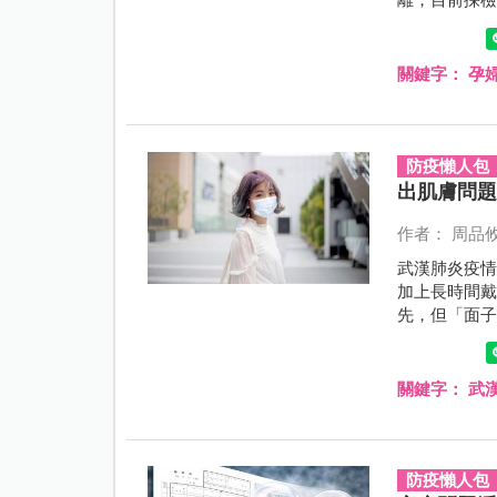
離，目前採
關切的問題
少孕婦會擔
關鍵字：
孕
防疫懶人包
出肌膚問
作者： 周品
武漢肺炎疫
加上長時間
先，但「面
關鍵字：
武
防疫懶人包