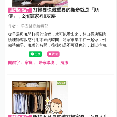
打掃要快最重要的撇步就是「順
生活好點子
便」，2招讓家裡0灰塵
作者： 早安健康編輯部
從早晨與晚間打掃的流程，就可以看出來，林口長庚醫院
護理師譚敦慈利用零碎的時間，將家事集中在一起做，例
如準備早、晚餐的時間，往往都是不可避免的，就以準備
早、晚餐的時間為骨幹，在中間的空檔、等待的時間，去
收藏
做其他可以分段做、容易完成的家事，而不是先準備完餐
點，再去掃地拖地，一件一件來，整體花費時間較長。
關鍵字：
家庭
、
居家環境
、
清潔
收納不只是單純打掃家務，而是人生