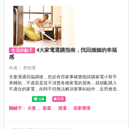
4大家電選購指南，找回婚姻的幸福
生活好點子
感
作者： 李怡萱
夫妻溝通與協調後，想必有些家事確實能採購家電小幫手
來輔助，不過若是並不清楚各種家電的眉角，就胡亂購入
不適合的家電，此時不但無法解決家事糾紛外，反而會造
成更大的爭端。對此家事達人陳映如特別針對不同的家
收藏
電，說明選購時必須注意的事項與建議。
關鍵字：
夫妻
、
家庭
、
清潔
、
居家環境