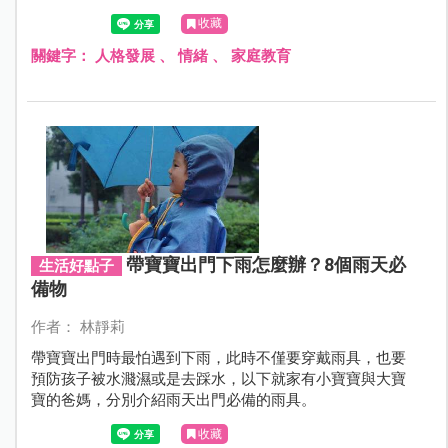
收藏
關鍵字：
人格發展
、
情緒
、
家庭教育
帶寶寶出門下雨怎麼辦？8個雨天必
生活好點子
備物
作者： 林靜莉
帶寶寶出門時最怕遇到下雨，此時不僅要穿戴雨具，也要
預防孩子被水濺濕或是去踩水，以下就家有小寶寶與大寶
寶的爸媽，分別介紹雨天出門必備的雨具。
收藏