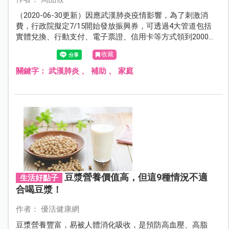
（2020-06-30更新）因應武漢肺炎疫情影響，為了刺激消
費，行政院擬定7/15開始發放振興券，可透過4大管道包括
實體兌換、行動支付、電子票證、信用卡等方式領到2000
元，且從新生兒到老年人都有份，但是該如何領呢？本文
收藏
帶你一次看。
關鍵字：
武漢肺炎
、
補助
、
家庭
豆漿營養價值高，但這9種情況不適
生活好點子
合喝豆漿！
作者： 優活健康網
豆漿營養豐富，易被人體消化吸收，是預防高血壓、高脂