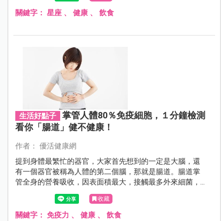
了每一個組合的小提醒及幸運物，快來看看自己今年運勢
排Top幾吧！
關鍵字：
星座
、
健康
、
飲食
掌管人體80％免疫細胞，１分鐘檢測
生活好點子
看你「腸道」健不健康！
作者： 優活健康網
提到身體最繁忙的器官，大家首先想到的一定是大腦，還
有一個器官被稱為人體的第二個腦，那就是腸道。腸道掌
管全身的營養吸收，因表面積最大，接觸最多外來細菌，
使得淋巴組織也最為發達，有著人體70％至80％的免疫細
收藏
胞，是人體免疫的最強關卡。
關鍵字：
免疫力
、
健康
、
飲食