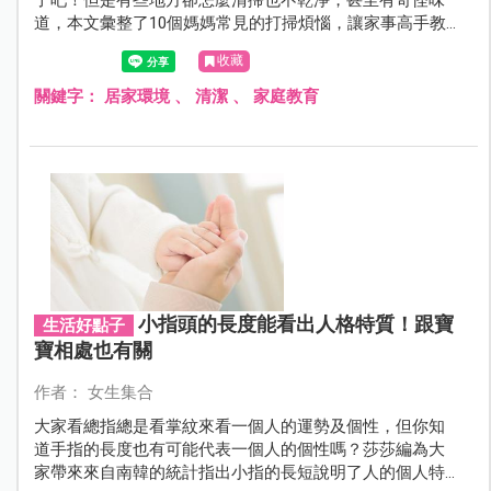
了吧！但是有些地方卻怎麼清掃也不乾淨，甚至有奇怪味
道，本文彙整了10個媽媽常見的打掃煩惱，讓家事高手教
你撇步輕鬆掃！
收藏
關鍵字：
居家環境
、
清潔
、
家庭教育
小指頭的長度能看出人格特質！跟寶
生活好點子
寶相處也有關
作者： 女生集合
大家看總指總是看掌紋來看一個人的運勢及個性，但你知
道手指的長度也有可能代表一個人的個性嗎？莎莎編為大
家帶來來自南韓的統計指出小指的長短說明了人的個人特