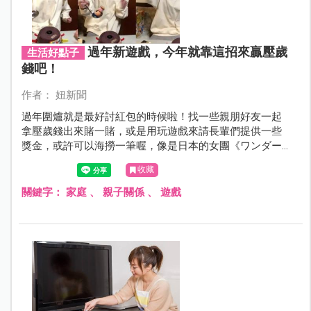
過年新遊戲，今年就靠這招來贏壓歲
生活好點子
錢吧！
作者： 妞新聞
過年圍爐就是最好討紅包的時候啦！找一些親朋好友一起
拿壓歲錢出來賭一賭，或是用玩遊戲來請長輩們提供一些
獎金，或許可以海撈一筆喔，像是日本的女團《ワンダー
ウィード（Wonder Weed）》成員的佐倉ちひろ（佐倉
收藏
Chihiro）今年去到外婆家跨年，就分享了他們家跨年贏壓
歲錢的方法呢！
關鍵字：
家庭
、
親子關係
、
遊戲