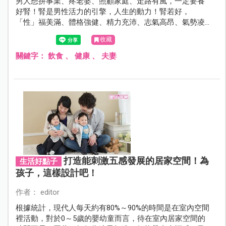
男人想拼事業、疼老婆、照顧家庭、走路有風，一定要養
好腎！腎是男性活力的引擎，人生的動力！腎若好，
「性」福美滿、體格強健、精力充沛、志氣高昂、氣勢凌
人；腎不好，則記憶衰退、腰膝酸痛、小便不暢、體力不
收藏
濟，甚至陽痿遺精！
關鍵字：
飲食
、
健康
、
夫妻
打造能刺激五感發展的居家空間！為
生活好點子
孩子，這樣設計吧！
作者： editor
根據統計，現代人每天約有80%～90%的時間是在室內空間
裡活動，對於0～5歲的嬰幼童而言，待在室內居家空間的