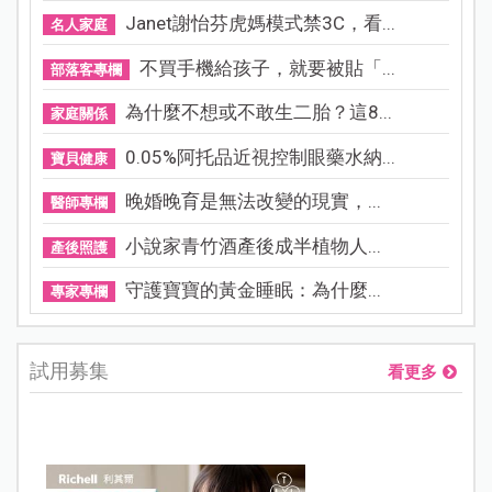
Janet謝怡芬虎媽模式禁3C，看...
名人家庭
不買手機給孩子，就要被貼「...
部落客專欄
為什麼不想或不敢生二胎？這8...
家庭關係
0.05%阿托品近視控制眼藥水納...
寶貝健康
晚婚晚育是無法改變的現實，...
醫師專欄
小說家青竹酒產後成半植物人...
產後照護
守護寶寶的黃金睡眠：為什麼...
專家專欄
試用募集
看更多