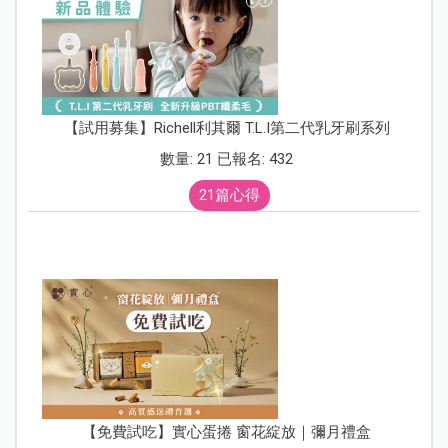
【試用募集】Richell利其爾 T.L.I第二代乳牙刷系列
數量: 21 已報名: 432
21篇心得
【免費試吃】實心蛋捲 窗花綻放｜彌月禮盒