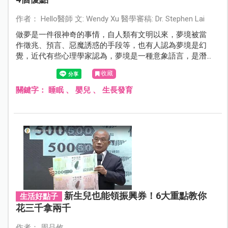
作者： Hello醫師 文: Wendy Xu 醫學審稿: Dr. Stephen Lai
做夢是一件很神奇的事情，自人類有文明以來，夢境被當
作徵兆、預言、惡魔誘惑的手段等，也有人認為夢境是幻
覺，近代有些心理學家認為，夢境是一種意象語言，是潛
意識宣洩的出口，當我們在睡覺時，大腦仍會繼續處理資
收藏
訊，這時就會產生夢境。究竟夢代表了什麼？本文將為您
介紹夢境與睡眠的關係。
關鍵字：
睡眠
、
嬰兒
、
生長發育
新生兒也能領振興券！6大重點教你
生活好點子
花三千拿兩千
作者： 周品攸