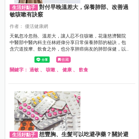
對付早晚溫差大，保養肺部、改善過
生活好點子
敏咳嗽有訣竅
作者： 優活健康網
天氣忽冷忽熱、溫差大，讓人忍不住咳嗽，花蓮慈濟醫院
中醫部中醫內科主任林經偉分享日常保養肺部的秘訣，包
含穴道按摩、飲食之外，也分享肺癌病友的肺部保健，以
中藥材來調養，改善治療後身體不適的症狀。
收藏
關鍵字：
過敏
、
咳嗽
、
健康
、
飲食
想豐胸、生髮可以吃避孕藥？關於避
生活好點子