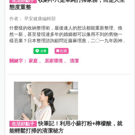
生活好點子
態度重整
作者： 早安健康編輯部
什麼樣的收納整理術，最後連人的想法都能重新整理、煥
然一新，甚至發現連多年的婚姻都可以像用不到的舊物一
樣丟棄？日本整理諮詢顧問近藤麻理惠，二〇一九年因神
奇的居家整理技巧搬上Netix，成為全球為居家收納所苦人
收藏
們的救星，讓人重新感受到自己人生的意義。收納，已經
不是單純家務打掃，而是人生態度重整。
關鍵字：
家庭
、
居家環境
、
清潔
快筆記！利用小蘇打粉+檸檬酸，就
生活好點子
能輕鬆打掃的清潔秘方