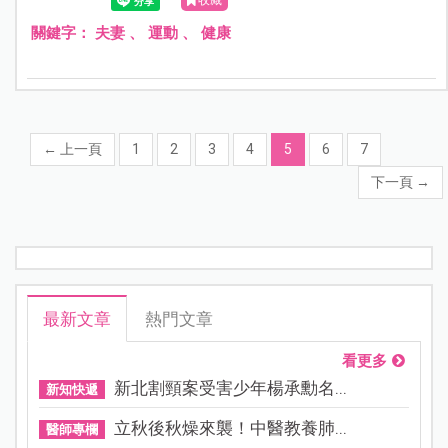
收藏
(The Journal of Sexual Medicine)的研究還發現，強度高的
有氧運動，更能夠增進男女的性功能、性慾和耐力。
關鍵字：
夫妻
、
運動
、
健康
←
上一頁
1
2
3
4
5
6
7
下一頁
→
最新文章
熱門文章
看更多
新北割頸案受害少年楊承勳名...
新知快遞
立秋後秋燥來襲！中醫教養肺...
醫師專欄