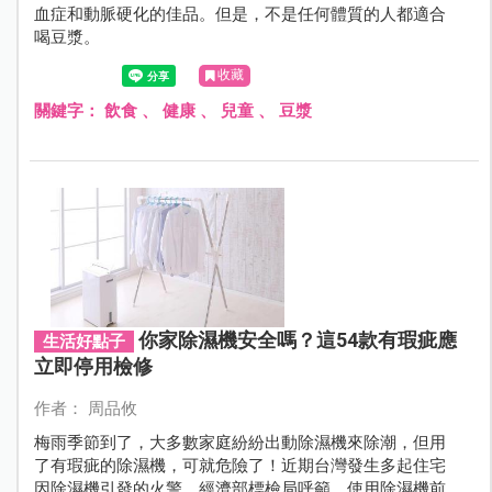
血症和動脈硬化的佳品。但是，不是任何體質的人都適合
喝豆漿。
收藏
關鍵字：
飲食
、
健康
、
兒童
、
豆漿
你家除濕機安全嗎？這54款有瑕疵應
生活好點子
立即停用檢修
作者： 周品攸
梅雨季節到了，大多數家庭紛紛出動除濕機來除潮，但用
了有瑕疵的除濕機，可就危險了！近期台灣發生多起住宅
因除濕機引發的火警，經濟部標檢局呼籲，使用除濕機前