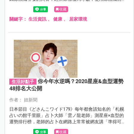
應先上網查詢是否為公告召回的瑕疵機種，以免發生災
收藏
害。
關鍵字：
生活資訊
、
健康
、
居家環境
你今年水逆嗎？2020星座&血型運勢
生活好點子
48排名大公開
作者： 妞新聞
日本節目《どさんこワイド179》每年都會請知名的「札幌
占いの館千里眼」占卜大師「雲ノ龍老師」測星座×血型的
運勢排行榜，老師的占卜在網路上常常被網友講「準得可
怕」！12星座加上4大血型，總共48個名次，老師還特別講
收藏