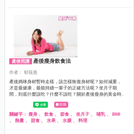
產後瘦身飲食法
產後照護
作者： 郁筱惠
產後媽咪身材暫時走樣，該怎樣恢復身材呢？如何減重，
才是最健康，最能持續一輩子的正確方法呢？坐月子期
間，到底什麼該吃？什麼不該吃？關於產後瘦身的黃金時
期，讓我們帶領您諮詢最專業的營養師幫媽咪一次詳細解
收藏
答！
關鍵字：
瘦身
、
飲食
、
節食
、
坐月子
、
哺乳
、
BMI
、
熱量
、
甜食
、
水果
、
水腫
、
料理