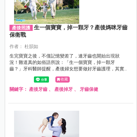
生一個寶寶，掉一顆牙？產後媽咪牙齒
產後照護
保衛戰
作者： 杜韻如
生完寶寶之後，不僅記憶變差了，連牙齒也開始出現狀
況！難道真的如俗語所說：「生一個寶寶，掉一顆牙
齒？」牙科醫師提醒，產後婦女想要做好牙齒護理，其實
並非靠營養補充，正確的口腔清潔與及時治療才是上策！
收藏
關鍵字：
產後牙齒
、
產後掉牙
、
牙齒保健