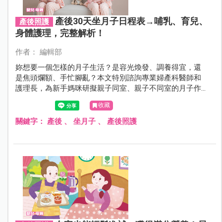
產後30天坐月子日程表→哺乳、育兒、
產後照護
身體護理，完整解析！
作者： 編輯部
妳想要一個怎樣的月子生活？是容光煥發、調養得宜，還
是焦頭爛額、手忙腳亂？本文特別諮詢專業婦產科醫師和
護理長，為新手媽咪研擬親子同室、親子不同室的月子作
息規劃，讓媽咪評估最適合自己的月子方式，坐一個兼顧
收藏
育兒與休養的月子！
關鍵字：
產後
、
坐月子
、
產後照護