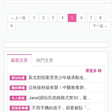
←
上一頁
1
2
3
4
5
6
7
8
9
下一頁
→
最新文章
熱門文章
看更多
新北割頸案受害少年楊承勳名...
新知快遞
立秋後秋燥來襲！中醫教養肺...
醫師專欄
Janet謝怡芬虎媽模式禁3C，看...
名人家庭
不買手機給孩子，就要被貼「...
部落客專欄