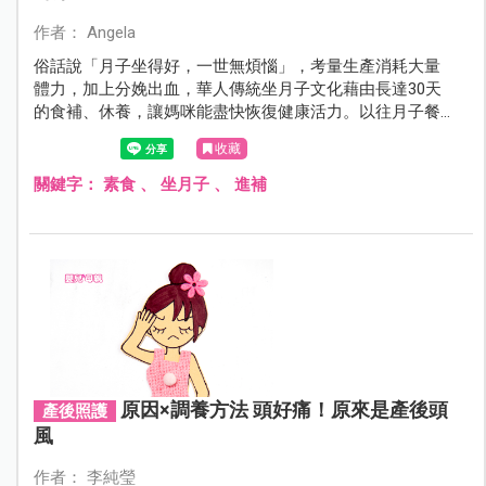
作者： Angela
俗話說「月子坐得好，一世無煩惱」，考量生產消耗大量
體力，加上分娩出血，華人傳統坐月子文化藉由長達30天
的食補、休養，讓媽咪能盡快恢復健康活力。以往月子餐
多強調動物性蛋白質攝取，究竟素食媽咪該如何進補，才
收藏
能營養均衡不漏接？有請專家示範解答。
關鍵字：
素食
、
坐月子
、
進補
原因×調養方法 頭好痛！原來是產後頭
產後照護
風
作者： 李純瑩