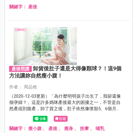
關鍵字：
產後
卸貨後肚子還是大得像顆球？！這9個
產後照護
方法讓妳自然瘦小腹！
作者： 周品攸
（2020-12-03更新）「為什麼明明孩子出生了，我卻還像
個孕婦？」這是許多媽咪產後最大的困擾之一，不管是自
然產或剖腹產，卸了貨之後，肚子依然像懷胎5、6個月
般，但偏偏哺乳又需要更多營養才有奶水餵寶寶，恢復孕
收藏
前身材似乎更加困難了……
關鍵字：
瘦小腹
、
產後
、
瘦身
、
按摩
、
哺乳