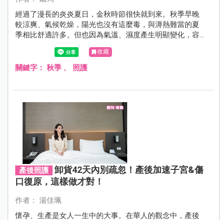
經過了漫長的炎炎夏日，金秋時節很快就到來。秋季早晚
較涼爽、氣候乾燥，陽光也沒有這麼毒，與溽熱難當的夏
季相比舒適許多。但也因為氣溫、濕度產生明顯變化，容
易出現秋乏、秋燥的症狀。快準備好紙筆，看各科醫師整
收藏
理的秋季生活筆記。
關鍵字：
秋季
、
照護
卸貨42天內別疏忽！產後加速子宮&傷
產後照護
口復原，這樣做才對！
作者： 湯佳珮
懷孕、生產是女人一生中的大事。在華人的觀念中，產後