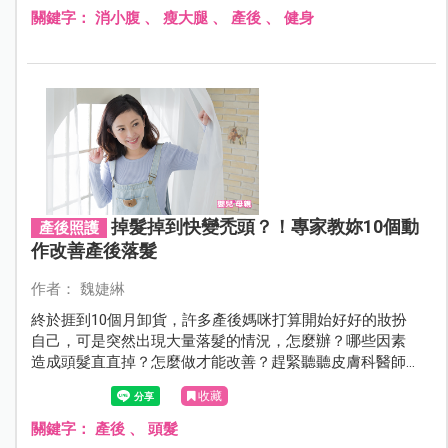
關鍵字：
消小腹
、
瘦大腿
、
產後
、
健身
掉髮掉到快變禿頭？！專家教妳10個動
產後照護
作改善產後落髮
作者： 魏婕綝
終於捱到10個月卸貨，許多產後媽咪打算開始好好的妝扮
自己，可是突然出現大量落髮的情況，怎麼辦？哪些因素
造成頭髮直直掉？怎麼做才能改善？趕緊聽聽皮膚科醫師
的建議，讓媽咪恢復產前柔亮濃密的秀髮！
收藏
關鍵字：
產後
、
頭髮