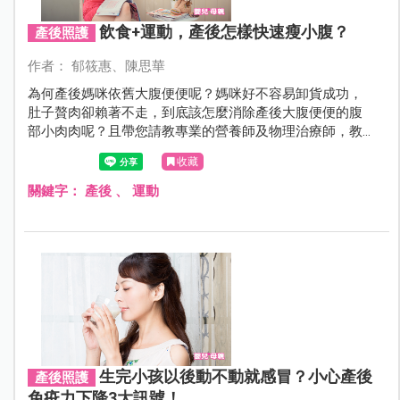
飲食+運動，產後怎樣快速瘦小腹？
產後照護
作者： 郁筱惠、陳思華
為何產後媽咪依舊大腹便便呢？媽咪好不容易卸貨成功，
肚子贅肉卻賴著不走，到底該怎麼消除產後大腹便便的腹
部小肉肉呢？且帶您請教專業的營養師及物理治療師，教
您產後從飲食、運動下手，達到快速燃脂及瘦肚的正確方
收藏
式。
關鍵字：
產後
、
運動
生完小孩以後動不動就感冒？小心產後
產後照護
免疫力下降3大訊號！