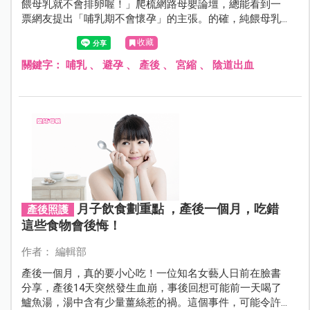
餵母乳就不會排卵喔！」爬梳網路母嬰論壇，總能看到一
票網友提出「哺乳期不會懷孕」的主張。的確，純餵母乳
的人有高達98%的機率不會懷孕，但如果邊餵母乳邊餵配方
收藏
奶，或有一搭沒一搭地餵母乳，就可能在哺乳期愛愛時二
度中獎。不想這麼快又懷孕的媽咪，最好乖乖做好安全措
關鍵字：
哺乳
、
避孕
、
產後
、
宮縮
、
陰道出血
施，以免收到「意外的驚喜」。
月子飲食劃重點 ，產後一個月，吃錯
產後照護
這些食物會後悔！
作者： 編輯部
產後一個月，真的要小心吃！一位知名女藝人日前在臉書
分享，產後14天突然發生血崩，事後回想可能前一天喝了
鱸魚湯，湯中含有少量薑絲惹的禍。這個事件，可能令許