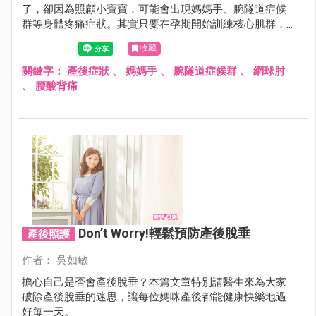
了，卻因為照顧小寶寶，可能會出現媽媽手、腕隧道症候
群等身體疼痛症狀。其實只要在孕期開始訓練核心肌群，
做伸展操、按摩等放鬆身體，就能預防這些惱人的媽媽症
收藏
候群。一起來了解4大媽媽症候群～
關鍵字：
產後症狀
、
媽媽手
、
腕隧道症候群
、
網球肘
、
腰酸背痛
Don’t Worry!輕鬆預防產後脫垂
產後照護
作者： 吳如敏
擔心自己是否會產後脫垂？本篇文章特別請醫生來為大家
破除產後脫垂的迷思，讓每位媽咪產後都能健康快樂地過
好每一天。