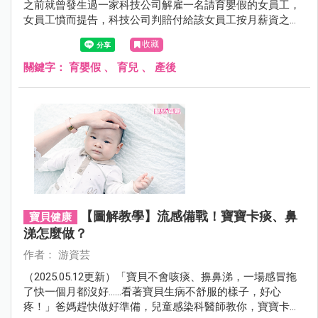
之前就曾發生過一家科技公司解雇一名請育嬰假的女員工，
女員工憤而提告，科技公司判賠付給該女員工按月薪資之
外，另賠償10萬元精神慰撫金。顯示出申請育嬰假是媽媽的
收藏
權利，誰都不可剝奪，本文就帶您一起了解育嬰假申請流
程。
關鍵字：
育嬰假
、
育兒
、
產後
【圖解教學】流感備戰！寶寶卡痰、鼻
寶貝健康
涕怎麼做？
作者： 游資芸
（2025.05.12更新）「寶貝不會咳痰、擤鼻涕，一場感冒拖
了快一個月都沒好……看著寶貝生病不舒服的樣子，好心
疼！」爸媽趕快做好準備，兒童感染科醫師教你，寶寶卡