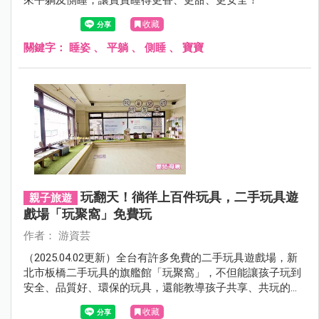
收藏
關鍵字：
睡姿
、
平躺
、
側睡
、
寶寶
玩翻天！徜徉上百件玩具，二手玩具遊
親子旅遊
戲場「玩聚窩」免費玩
作者： 游資芸
（2025.04.02更新）全台有許多免費的二手玩具遊戲場，新
北市板橋二手玩具的旗艦館「玩聚窩」，不但能讓孩子玩到
安全、品質好、環保的玩具，還能教導孩子共享、共玩的觀
念，有助於培養他們良好社會行為；爸媽加入陪玩的行列，
收藏
也能使親子關係更緊密。週末假日，立刻帶著孩子一起去玩