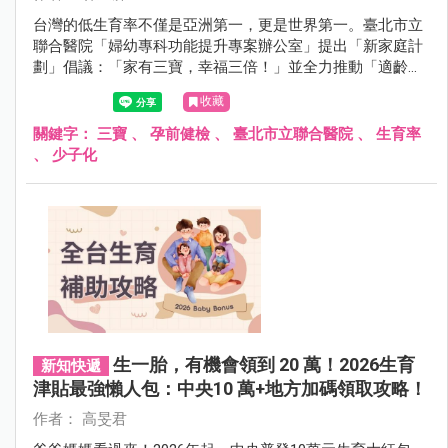
台灣的低生育率不僅是亞洲第一，更是世界第一。臺北市立
聯合醫院「婦幼專科功能提升專案辦公室」提出「新家庭計
劃」倡議：「家有三寶，幸福三倍！」並全力推動「適齡生
育」概念，主張「孕前健檢」應提前且擴大。
收藏
關鍵字：
三寶
、
孕前健檢
、
臺北市立聯合醫院
、
生育率
、
少子化
生一胎，有機會領到 20 萬！2026生育
新知快遞
津貼最強懶人包：中央10 萬+地方加碼領取攻略！
作者： 高旻君