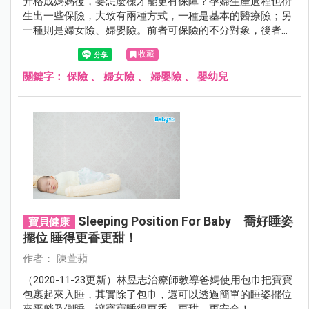
升格成媽媽後，要怎麼樣才能更有保障？孕婦生產過程也衍
生出一些保險，大致有兩種方式，一種是基本的醫療險；另
一種則是婦女險、婦嬰險。前者可保險的不分對象，後者則
是針對婦女本身及嬰兒，但這兩者差異為何？本文將一一告
收藏
訴你。
關鍵字：
保險
、
婦女險
、
婦嬰險
、
嬰幼兒
Sleeping Position For Baby 喬好睡姿
寶貝健康
擺位 睡得更香更甜！
作者： 陳萱蘋
（2020-11-23更新）林昱志治療師教導爸媽使用包巾把寶寶
包裹起來入睡，其實除了包巾，還可以透過簡單的睡姿擺位
來平躺及側睡，讓寶寶睡得更香、更甜、更安全！