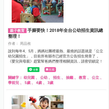
手腳要快！2018年全台公幼招生資訊總
親子教育
整理！
作者： 周品攸
說到每年4、5月，媽媽社團裡最熱、最燒的話題就是「公立
幼兒園招生」，目前所有縣市已經官方公告招生簡章了，
《嬰兒與母親》趕緊幫爸媽們整理相關資訊，請密切鎖定！
收藏
關鍵字：
幼兒園
、
公幼
、
招生
、
抽籤
、
教育
、
公立
、
學前兒
、
5歲
、
4歲
、
3歲