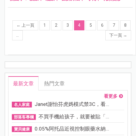
←
上一頁
1
2
3
4
5
6
7
8
...
下一頁
→
最新文章
熱門文章
看更多
Janet謝怡芬虎媽模式禁3C，看...
名人家庭
不買手機給孩子，就要被貼「...
部落客專欄
0.05%阿托品近視控制眼藥水納...
寶貝健康