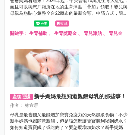
爸爸媽媽看過來！2026年起，中央普發10萬元生育大紅包，
而且可以與您戶籍所在地的生育津貼「疊加」領取！嬰兒與
母親為您貼心彙整全台22縣市的最新金額、申請方式，讓新
手爸媽一表掌握所有福利！
收藏
關鍵字：
生育補助
、
生育獎勵金
、
育兒津貼
、
育兒金
新手媽媽最想知道親餵母乳的那些事！
產後照護
作者： 林宜屏
母乳是最省錢又最能增加寶寶免疫力的天然超級食物！不少
新手媽媽也都願意親餵，但是該怎麼讓寶寶順利喝到奶水？
如何知道寶寶餓了或吃夠了？要怎麼增加奶水？新手媽媽最
想知道親餵母乳的那些事，這裡有答案！