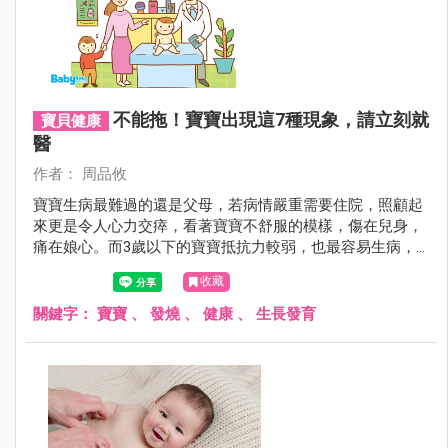
不能拖！寶寶出現這7種現象，請立刻就
寶貝健康
醫
作者： 周品攸
寶寶生病最難過的還是父母，若病情嚴重需要住院，照顧起
來更是令人心力交瘁，看著寶寶不舒服的模樣，傷在兒身，
痛在娘心。而3歲以下的寶寶抵抗力較弱，也最容易生病，
因此平時就要仔細觀察寶寶的狀況，以免錯過就醫的黃金時
收藏
間，反而使病情加重。
關鍵字：
寶寶
、
發燒
、
健康
、
生長發育