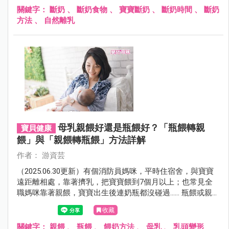
關鍵字：
斷奶
、
斷奶食物
、
寶寶斷奶
、
斷奶時間
、
斷奶
方法
、
自然離乳
母乳親餵好還是瓶餵好？「瓶餵轉親
寶貝健康
餵」與「親餵轉瓶餵」方法詳解
作者： 游資芸
（2025.06.30更新）有個消防員媽咪，平時住宿舍，與寶寶
遠距離相處，靠著擠乳，把寶寶餵到7個月以上；也常見全
職媽咪靠著親餵，寶寶出生後連奶瓶都沒碰過…… 瓶餵或親
餵，選擇權在妳，但是方法，專家教妳──「瓶餵轉親餵」與
收藏
「親餵轉瓶餵」正確作法！
關鍵字：
親餵
、
瓶餵
、
餵奶方法
、
母乳
、
乳頭變形