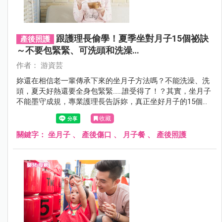
跟護理長偷學！夏季坐對月子15個祕訣
產後照護
～不要包緊緊、可洗頭和洗澡…
作者： 游資芸
妳還在相信老一輩傳承下來的坐月子方法嗎？不能洗澡、洗
頭，夏天好熱還要全身包緊緊……誰受得了！？其實，坐月子
不能墨守成規，專業護理長告訴妳，真正坐好月子的15個祕
訣，讓妳有效調養體質、迅速恢復孕前的活力。
收藏
關鍵字：
坐月子
、
產後傷口
、
月子餐
、
產後照護