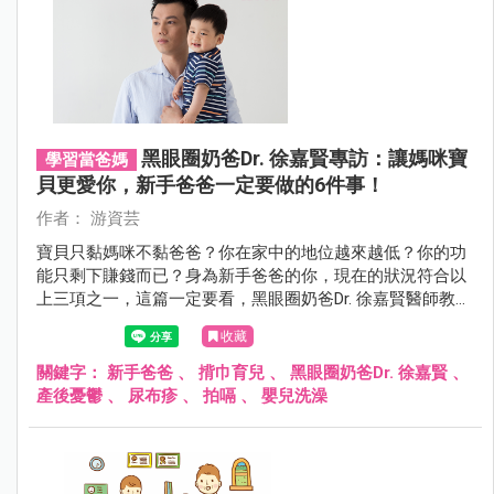
黑眼圈奶爸Dr. 徐嘉賢專訪：讓媽咪寶
學習當爸媽
貝更愛你，新手爸爸一定要做的6件事！
作者： 游資芸
寶貝只黏媽咪不黏爸爸？你在家中的地位越來越低？你的功
能只剩下賺錢而已？身為新手爸爸的你，現在的狀況符合以
上三項之一，這篇一定要看，黑眼圈奶爸Dr. 徐嘉賢醫師教
你，如何在有限時間內，扭轉你在寶貝和太太的心中形象，
收藏
做一個人人說讚的新手爸爸。
關鍵字：
新手爸爸
、
揹巾育兒
、
黑眼圈奶爸Dr. 徐嘉賢
、
產後憂鬱
、
尿布疹
、
拍嗝
、
嬰兒洗澡