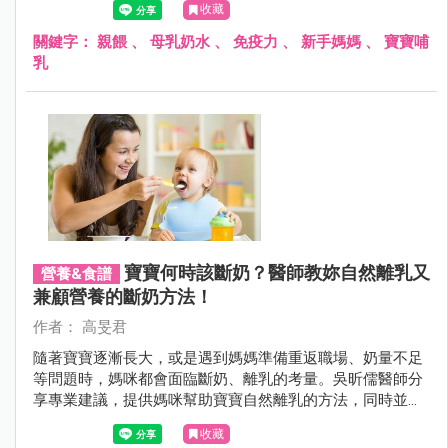
收藏
關鍵字：
親餵
、
母乳奶水
、
免疫力
、
新手媽媽
、
寶寶哺
乳
寶寶何時該斷奶？醫師教妳自然離乳又
營養&食譜
兼顧營養的斷奶方法！
作者： 高旻君
隨著寶寶逐漸長大，或是遇到媽媽準備重返職場、奶量不足
等問題時，媽咪都會面臨斷奶、離乳的考量。吳昕儒醫師分
享專業建議，提供媽咪幫助寶寶自然離乳的方法，同時並建
議寶寶1歲後斷奶以啟賦3搭配副食品，兼顧好寶寶斷奶後的
收藏
營養。