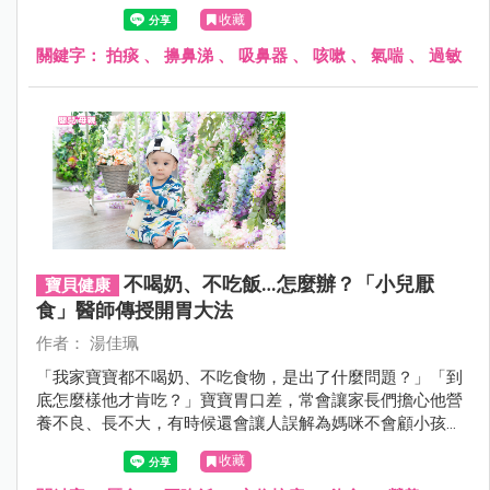
痰、鼻涕的正確作法。
收藏
關鍵字：
拍痰
、
擤鼻涕
、
吸鼻器
、
咳嗽
、
氣喘
、
過敏
不喝奶、不吃飯…怎麼辦？「小兒厭
寶貝健康
食」醫師傳授開胃大法
作者： 湯佳珮
「我家寶寶都不喝奶、不吃食物，是出了什麼問題？」「到
底怎麼樣他才肯吃？」寶寶胃口差，常會讓家長們擔心他營
養不良、長不大，有時候還會讓人誤解為媽咪不會顧小孩。
先讓醫師教你判斷寶寶是哪一型的厭食，再看如何改善！
收藏