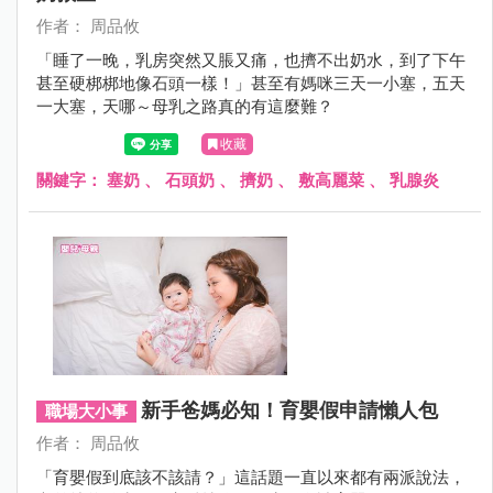
作者： 周品攸
「睡了一晚，乳房突然又脹又痛，也擠不出奶水，到了下午
甚至硬梆梆地像石頭一樣！」甚至有媽咪三天一小塞，五天
一大塞，天哪～母乳之路真的有這麼難？
收藏
關鍵字：
塞奶
、
石頭奶
、
擠奶
、
敷高麗菜
、
乳腺炎
新手爸媽必知！育嬰假申請懶人包
職場大小事
作者： 周品攸
「育嬰假到底該不該請？」這話題一直以來都有兩派說法，