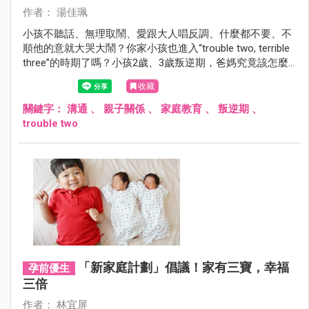
作者： 湯佳珮
小孩不聽話、無理取鬧、愛跟大人唱反調、什麼都不要、不
順他的意就大哭大鬧？你家小孩也進入“trouble two, terrible
three”的時期了嗎？小孩2歲、3歲叛逆期，爸媽究竟該怎麼
做才好？
收藏
關鍵字：
溝通
、
親子關係
、
家庭教育
、
叛逆期
、
trouble two
「新家庭計劃」倡議！家有三寶，幸福
孕前優生
三倍
作者： 林宜屏