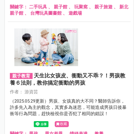
吧！
關鍵字：
二手玩具
、
親子館
、
玩聚窩
、
親子旅遊
、
新北
親子館
、
台灣玩具圖書館
、
遊戲場
天生比女孩皮、衝動又不乖？！男孩教
親子教育
養６法則，教你搞定衝動的男孩
作者： 游資芸
（2025.05.29更新）男孩、女孩真的大不同？醫師告訴你，
許多先入為主的觀念，其實多為迷思，可能造成男孩日後暴
衝等行為問題，趕快檢視你是否犯了相同的錯誤！
收藏
關鍵字：
男孩
、
男女差異
、
情緒表達
、
教養