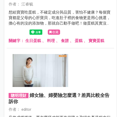
作者： 江睿毓
想給寶寶吃蛋糕，不確定成分與品質，害怕不健康？每個寶
寶都是父母的心肝寶貝，吃進肚子裡的食物更是用心挑選，
擔心有的沒的添加物，那就自己動手做吧！做蛋糕其實沒有
想像中的困難，沒有烤箱也可以蓋上鋁箔紙用電鍋蒸，營養
收藏
又健康！
關鍵字：
生日蛋糕
、
料理
、
食譜
、
蛋糕
、
寶寶蛋糕
婦女險、婦嬰險怎麼選？差異比較全告
聰明理財
訴你
作者： editor