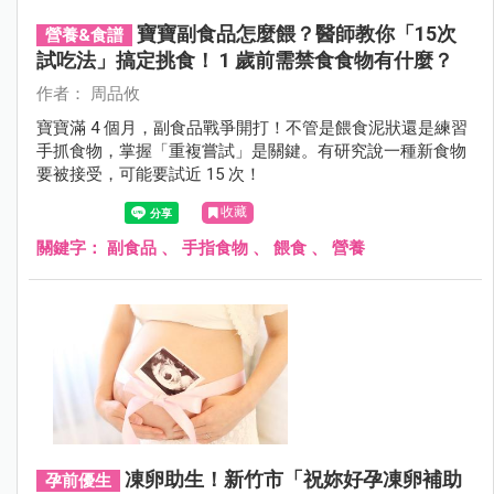
寶寶副食品怎麼餵？醫師教你「15次
營養&食譜
試吃法」搞定挑食！ 1 歲前需禁食食物有什麼？
作者： 周品攸
寶寶滿 4 個月，副食品戰爭開打！不管是餵食泥狀還是練習
手抓食物，掌握「重複嘗試」是關鍵。有研究說一種新食物
要被接受，可能要試近 15 次！
收藏
關鍵字：
副食品
、
手指食物
、
餵食
、
營養
凍卵助生！新竹市「祝妳好孕凍卵補助
孕前優生