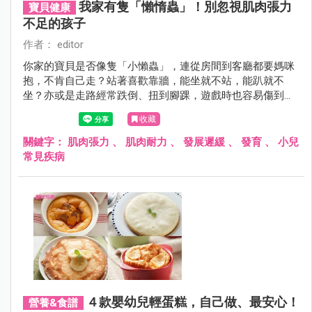
我家有隻「懶惰蟲」！別忽視肌肉張力
寶貝健康
不足的孩子
作者： editor
你家的寶貝是否像隻「小懶蟲」，連從房間到客廳都要媽咪
抱，不肯自己走？站著喜歡靠牆，能坐就不站，能趴就不
坐？亦或是走路經常跌倒、扭到腳踝，遊戲時也容易傷到手
腕？寶貝真的只是單純的懶惰嗎？如果是這樣，為何又會受
收藏
傷？小心！這很有可能是「肌肉張力不足」的徵兆喔！
關鍵字：
肌肉張力
、
肌肉耐力
、
發展遲緩
、
發育
、
小兒
常見疾病
４款嬰幼兒輕蛋糕，自己做、最安心！
營養&食譜