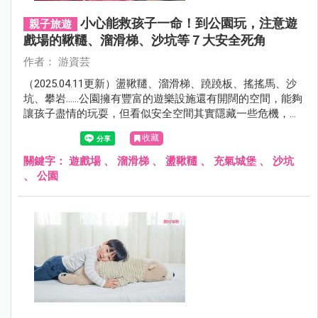
小心能救孩子一命！到公園玩，注意遊
親子旅遊
戲場的鞦韆、溜滑梯、沙坑等７大安全死角
作者： 游資芸
（2025.04.11更新）盪鞦韆、溜滑梯、蹺蹺板、搖搖馬、沙
坑、攀岩......公園擁有豐富的遊樂設施還有開闊的空間，能夠
讓孩子盡情的玩耍，但看似安全空間其實隱藏一些危機，來
看看我們替爸爸媽媽揪出的安全死角吧！
收藏
關鍵字：
遊戲場
、
溜滑梯
、
盪鞦韆
、
充氣城堡
、
沙坑
、
公園