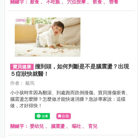
關鍵字：
厭食
、
不吃飯
、
穴位按摩
、
飲食
、
營養
撞到頭，如何判斷是不是腦震盪？出現
寶貝健康
５症狀快就醫！
作者： 戴筠
小小孩時常因為翻滾、到處跑而跌倒撞傷。寶貝撞傷瘀青、
腦震盪怎麼辦？怎麼做才能快速消腫？急診專家說：這樣
做，才好得快！
收藏
關鍵字：
嬰幼兒
、
腦震盪
、
嘔吐
、
育兒