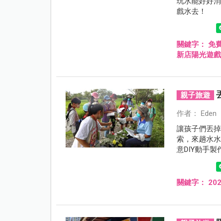
玩水能好好
戲水去！
關鍵字：
免
新店陽光遊
親子旅遊
作者： Eden
讓孩子們丟掉
索，來趟水
意DIY動手
關鍵字：
20