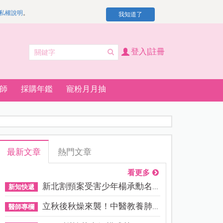
私權說明
。
我知道了
登入|註冊
師
採購年鑑
寵粉月月抽
最新文章
熱門文章
看更多
新北割頸案受害少年楊承勳名...
新知快遞
立秋後秋燥來襲！中醫教養肺...
醫師專欄