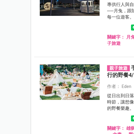
專供行人與
──月兔，跟
每一位遊客
關鍵字：
月
子旅遊
親子旅遊
行的野餐4/
作者： Eden
從日出到日
時節，讓想
的野餐樂趣
關鍵字：
雄