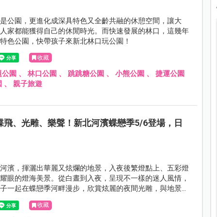
只是公園，更進化成深具特色又全齡共融的休憩空間，讓大
老人家都能獲得自己的休閒時光。而快速發展的林口，這幾年
少特色公園，快帶孩子來新北林口玩公園！
收藏
題公園
、
林口公園
、
跳跳糖公園
、
小熊公園
、
捷運公園
園
、
親子旅遊
蝶飛、光雕、樂聲！新北河濱蝶戀季5/6登場，日
鎮河濱，揮灑出華麗又炫爛的地景，入夜後繁燈點上、五彩燈
起耀眼的燈海美景。從白晝到入夜，呈現不一樣的迷人風情，
孩子一起在蝶戀季河畔漫步，欣賞炫麗的夜間光雕，與地景藝
下一年一度夏日限定的回憶。
收藏