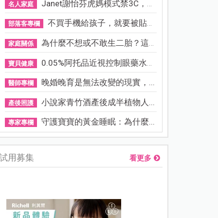
Janet謝怡芬虎媽模式禁3C，看...
名人家庭
不買手機給孩子，就要被貼「...
部落客專欄
為什麼不想或不敢生二胎？這8...
家庭關係
0.05%阿托品近視控制眼藥水納...
寶貝健康
晚婚晚育是無法改變的現實，...
醫師專欄
小說家青竹酒產後成半植物人...
產後照護
守護寶寶的黃金睡眠：為什麼...
專家專欄
試用募集
看更多