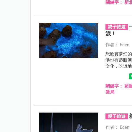
關鍵字：
新
親子旅遊
淚！
作者： Eden
想欣賞夢幻
港也有藍眼
文化，吃道
憶。
關鍵字：
藍
業局
親子旅遊
作者： Eden