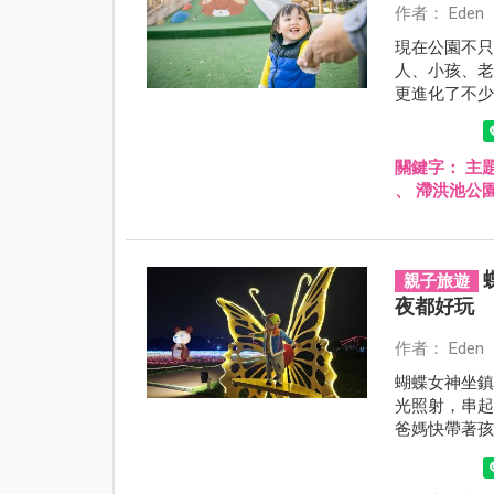
作者： Eden
現在公園不
人、小孩、
更進化了不
關鍵字：
主
、
滯洪池公
親子旅遊
夜都好玩
作者： Eden
蝴蝶女神坐
光照射，串
爸媽快帶著
術共舞，寫