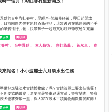
限時一個月！彩虹眷村重新開放！
景點的台中彩虹眷村，歷經7年陸續修繕後，即日起開放一
觀，目前園區內仍有彩虹爺爺作品，這次透過在地居民的巧手
真的筆觸進行共創，快帶孩子一起觀賞彩虹爺爺繽紛又充滿童
及更多不同的藝術作品。
收藏
虹眷村
、
台中景點
、
素人藝術
、
彩虹爺爺
、
黃永阜
、
春
快來報名！小小波麗士六月淡水出任務
們準備好進駐淡水古蹟博物館了嗎？古蹟波麗士要出任務囉！
們不但要協助破案，還要開著警車巡邏古蹟，警察樂隊、警察
檢疫犬也將齊聚一堂，與大家在淡水古蹟博物館歡慶警察節！
收藏