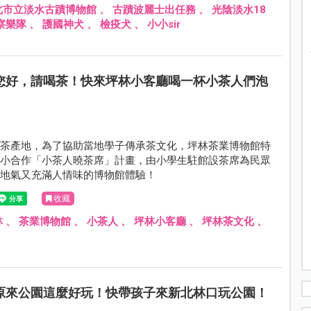
北市立淡水古蹟博物館
、
古蹟波麗士出任務
、
光陰淡水18
察樂隊
、
護國神犬
、
檢疫犬
、
小小sir
您好，請喝茶！快來坪林小客廳喝一杯小茶人們泡
的茶產地，為了協助當地學子傳承茶文化，坪林茶業博物館特
國小合作「小茶人曉茶席」計畫，由小學生駐館設茶席為民眾
接地氣又充滿人情味的博物館體驗！
收藏
林
、
茶業博物館
、
小茶人
、
坪林小客廳
、
坪林茶文化
、
原來公園這麼好玩！快帶孩子來新北林口玩公園！