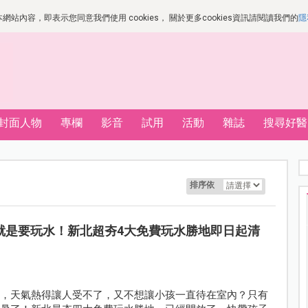
站內容，即表示您同意我們使用 cookies， 關於更多cookies資訊請閱讀我們的
隱
封面人物
專欄
影音
試用
活動
雜誌
搜尋好醫
排序依
就是要玩水！新北超夯4大免費玩水勝地即日起清
漲，天氣熱得讓人受不了，又不想讓小孩一直待在室內？只有