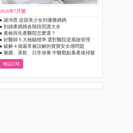
2026年7月號
● 謝沛恩 從甜美少女到優雅媽媽
● 剖婦產媽媽各階段照護大全
● 產檢與生產醫院怎麼選？
● 好醫師５大檢驗標準 選對醫院是風險管理
● 破解４個最常被誤解的寶寶安全感問題
● 藥膳、茶飲、日常保養 中醫觀點看產後掉髮
雜誌訂閱