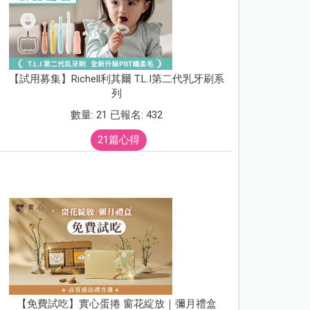
【試用募集】Richell利其爾 T.L.I第二代乳牙刷系
列
數量: 21 已報名: 432
21篇心得
【免費試吃】實心蛋捲 窗花綻放｜彌月禮盒