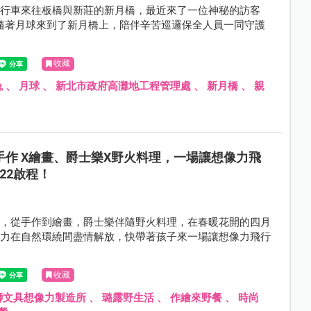
自行車來往板橋與新莊的新月橋，最近來了一位神秘的訪客
隨著月球來到了新月橋上，陪伴辛苦巡邏保全人員一同守護
。
收藏
兔
、
月球
、
新北市政府高灘地工程管理處
、
新月橋
、
親
手作 X繪畫、爵士樂X野火料理，一場讓想像力飛
22啟程！
落，從手作到繪畫，爵士樂伴隨野火料理，在春暖花開的四月
像力在自然環繞間盡情解放，快帶著孩子來一場讓想像力飛行
。
收藏
獅文具想像力製造所
、
璐露野生活
、
作繪來野餐
、
時尚