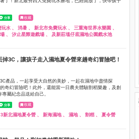
消暑了！新北最夯四大免費玩水勝地，已經開放了，快帶孩子
收藏
費玩水
、
消暑
、
新北市免費玩水
、
三重海世界水樂園
、
戲場
、
汐止星際遊戲場
、
及新莊塭仔底濕地公園戲水池
丟掉3C，讓孩子走入濕地夏令營來趟奇幻冒險吧！
3C產品，一起享受大自然的美妙，一起在濕地中盡情探
水的奇幻冒險吧！此外，還能當一日農夫體驗割稻樂趣，及創
製作專屬紀念品送給自己。
收藏
23新北濕地夏令營
、
新海濕地
、
濕地
、
割稻
、
夏令營