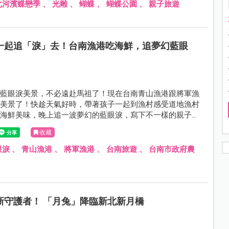
北河濱蝶戀季
、
光雕
、
蝴蝶
、
蝴蝶公園
、
親子旅遊
一起追「淚」去！台南漁港吃海鮮，追夢幻藍眼
的藍眼淚美景，不必遠赴馬祖了！現在台南青山漁港跟將軍漁
淚美景了！快趁天氣好時，帶著孩子一起到漁村感受道地漁村
地海鮮美味，晚上追一波夢幻的藍眼淚，寫下不一樣的親子回
收藏
眼淚
、
青山漁港
、
將軍漁港
、
台南旅遊
、
台南市政府農
新守護者！ 「月兔」降臨新北新月橋