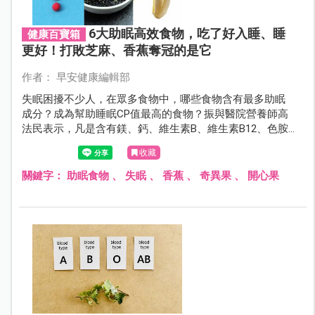
6大助眠高效食物，吃了好入睡、睡
健康百寶箱
更好！打敗芝麻、香蕉奪冠的是它
作者： 早安健康編輯部
失眠困擾不少人，在眾多食物中，哪些食物含有最多助眠
成分？成為幫助睡眠CP值最高的食物？振與醫院營養師高
法民表示，凡是含有鎂、鈣、維生素B、維生素B12、色胺
酸成分等食物，均有助於放鬆和入睡。然而，若要進行評
收藏
比，以下6 種「助眠食物」，能讓你睡得更好，一覺到天
亮！
關鍵字：
助眠食物
、
失眠
、
香蕉
、
奇異果
、
開心果