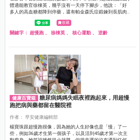
體適能教官徐棟英，幾乎沒有一天停下腳步，他說：「好
多人的高血糖都降到停藥，還有帕金森氏症鍛鍊到長肌肉
出國旅遊，88歲也能長肌肉不用靠家人照顧……，這些發生
收藏
在學生身上的真實故事，很多人我完全沒見過面，只透過
線上課程或是網路就能學習超慢跑，只要能堅持跑下去
關鍵字：
超慢跑
、
徐棟英
、
核心運動
、
逆齡
的，都能看到奇蹟。」
糖尿病媽媽失眠夜裡跑起來，用超慢
健康百寶箱
跑把病與藥都留在醫院裡
作者： 早安健康編輯部
楊寶珠跟超慢跑很像，因為她的人生好像也是「慢」了一
些，例如36歲才生第一個孩子，以及活到45歲才第一次主