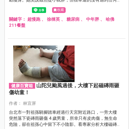
動瘦身。她笑說雖然從小就胖，但很幸運的沒有遇到任何
霸凌的經歷，是個快樂的小胖子。有多胖？身高164公分的
收藏
她，最高記錄曾在30多歲時胖到127公斤。
關鍵字：
超慢跑
、
徐棟英
、
糖尿病
、
中年胖
、
哈佛
211餐盤
山陀兒颱風過後，大樓下起磁磚雨砸
健康百寶箱
傷幼童！
作者： 林宜屏
台北市一對祖孫騎腳踏車經過行天宮附近路口，一旁大樓
突然落下瓷磚雨砸傷 4 歲男童，所幸只有皮肉傷，無生命
危險，卻在祖孫心中留下不小陰影。看專家分析大樓磁磚