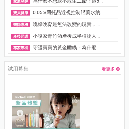
為什麼不想或不敢生二胎？這8...
家庭關係
0.05%阿托品近視控制眼藥水納...
寶貝健康
晚婚晚育是無法改變的現實，...
醫師專欄
小說家青竹酒產後成半植物人...
產後照護
守護寶寶的黃金睡眠：為什麼...
專家專欄
試用募集
看更多