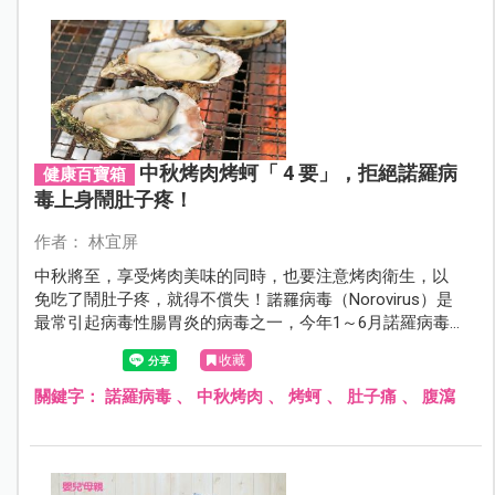
中秋烤肉烤蚵「 4 要」，拒絕諾羅病
健康百寶箱
毒上身鬧肚子疼！
作者： 林宜屏
中秋將至，享受烤肉美味的同時，也要注意烤肉衛生，以
免吃了鬧肚子疼，就得不償失！諾羅病毒（Norovirus）是
最常引起病毒性腸胃炎的病毒之一，今年1～6月諾羅病毒
腹瀉群聚通報案件中，有 47 件為食用烤蚵相關，籲請民眾
收藏
中秋團圓烤肉或烤蚵時，注意手部清潔及飲食衛生，拒絕
諾羅病毒上身！
關鍵字：
諾羅病毒
、
中秋烤肉
、
烤蚵
、
肚子痛
、
腹瀉