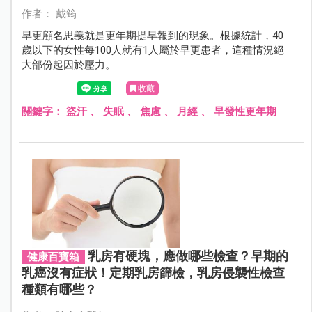
作者： 戴筠
早更顧名思義就是更年期提早報到的現象。根據統計，40
歲以下的女性每100人就有1人屬於早更患者，這種情況絕
大部份起因於壓力。
收藏
關鍵字：
盜汗
、
失眠
、
焦慮
、
月經
、
早發性更年期
乳房有硬塊，應做哪些檢查？早期的
健康百寶箱
乳癌沒有症狀！定期乳房篩檢，乳房侵襲性檢查
種類有哪些？