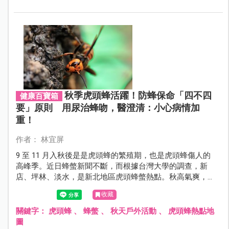
秋季虎頭蜂活躍！防蜂保命「四不四
健康百寶箱
要」原則 用尿治蜂吻，醫澄清：小心病情加
重！
作者： 林宜屏
9 至 11 月入秋後是是虎頭蜂的繁殖期，也是虎頭蜂傷人的
高峰季。近日蜂螫新聞不斷，而根據台灣大學的調查，新
店、坪林、淡水，是新北地區虎頭蜂螫熱點。秋高氣爽，
帶著孩子在戶外活動時，要注意哪些原則，才能遠離蜂
收藏
吻。
關鍵字：
虎頭蜂
、
蜂螫
、
秋天戶外活動
、
虎頭蜂熱點地
圖