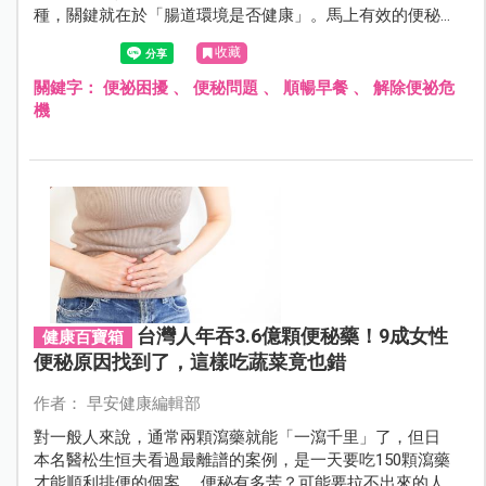
種，關鍵就在於「腸道環境是否健康」。馬上有效的便秘
解法分為「即效篇」與「長效篇」，看完請一定要準備好
收藏
您的馬桶。
關鍵字：
便祕困擾
、
便秘問題
、
順暢早餐
、
解除便祕危
機
台灣人年吞3.6億顆便秘藥！9成女性
健康百寶箱
便秘原因找到了，這樣吃蔬菜竟也錯
作者： 早安健康編輯部
對一般人來說，通常兩顆瀉藥就能「一瀉千里」了，但日
本名醫松生恒夫看過最離譜的案例，是一天要吃150顆瀉藥
才能順利排便的個案。 便秘有多苦？可能要拉不出來的人