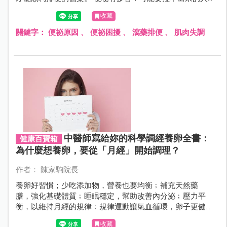
才知道。當肚子鼓成一團又無處可去，有馬桶卻沒有「材
收藏
料」，你也曾經有便秘的困擾嗎？
關鍵字：
便祕原因
、
便祕困擾
、
瀉藥排便
、
肌肉失調
中醫師寫給妳的科學調經養卵全書：
健康百寶箱
為什麼想養卵，要從「月經」開始調理？
作者： 陳家駒院長
養卵好習慣；少吃添加物，營養也要均衡﹔補充天然藥
膳，強化基礎體質﹔睡眠穩定，幫助改善內分泌﹔壓力平
衡，以維持月經的規律﹔規律運動讓氣血循環，卵子更健
康。
收藏