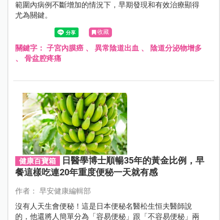
範圍內病例不斷增加的情況下，早期發現和有效治療顯得
尤為關鍵。
收藏
關鍵字：
子宮內膜癌
、
異常陰道出血
、
陰道分泌物增多
、
骨盆腔疼痛
日醫學博士順暢35年的黃金比例，早
健康百寶箱
餐這樣吃連20年重度便秘一天就有感
作者： 早安健康編輯部
沒有人天生會便秘！這是日本便秘名醫松生恒夫醫師說
的，他還將人簡單分為「容易便秘」跟「不容易便秘」兩