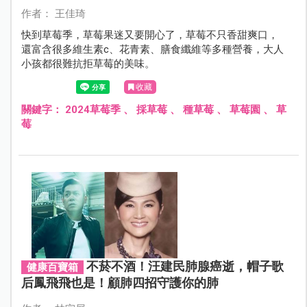
作者： 王佳琦
快到草莓季，草莓果迷又要開心了，草莓不只香甜爽口，
還富含很多維生素c、花青素、膳食纖維等多種營養，大人
小孩都很難抗拒草莓的美味。
收藏
關鍵字：
2024草莓季
、
採草莓
、
種草莓
、
草莓園
、
草
莓
不菸不酒！汪建民肺腺癌逝，帽子歌
健康百寶箱
后鳳飛飛也是！顧肺四招守護你的肺