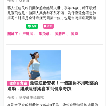
作者： 林宜屏
藝人汪建民昨日因肺腺癌離開人世，享年56歲，帽子歌后
鳳飛飛也是！但兩人其實都不菸不酒，為什麼還會罹患肺
癌呢？肺癌是全球癌症死因第一位，也是台灣癌症死因第
一名。國民健康署傳授四招，守護你的肺！
收藏
關鍵字：
汪建民
、
鳳飛飛
、
肺腺癌
、
肺癌
最強逆齡套餐！一個讓你不用吃藥的
健康百寶箱
運動，繼續這樣跑會看到健康奇蹟
作者： 早安健康編輯部
在影音平台的觀看總次數破8千萬，帶領台灣超慢跑旋風的