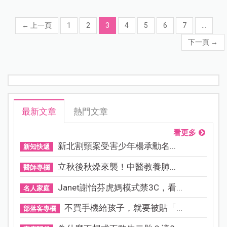
←
上一頁
1
2
3
4
5
6
7
...
下一頁
→
最新文章
熱門文章
看更多
新北割頸案受害少年楊承勳名...
新知快遞
立秋後秋燥來襲！中醫教養肺...
醫師專欄
Janet謝怡芬虎媽模式禁3C，看...
名人家庭
不買手機給孩子，就要被貼「...
部落客專欄