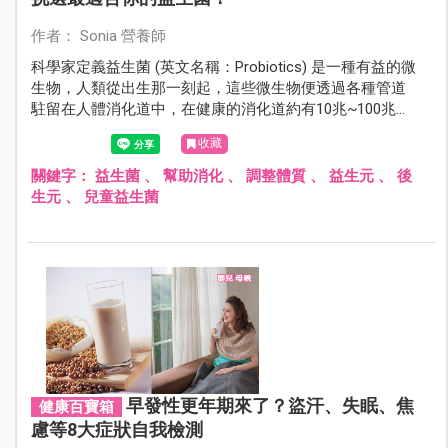
作者： Sonia 營養師
科學家定義益生菌 (英文名稱：Probiotics) 是一種有益的微
生物，人類從出生那一刻起，這些微生物便透過各種管道
駐留在人體消化道中，在健康的消化道約有10兆~100兆的
數量，可以通過保健食品或發酵食物攝取，有幫助消化、
收藏
提升保護力或產生維生素的好處。
關鍵字：
益生菌
、
幫助消化
、
調整體質
、
益生元
、
後
生元
、
兒童益生菌
早發性更年期來了？盜汗、失眠、焦
健康百寶箱
慮等8大症狀自我檢測