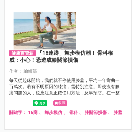
「16連蹲」舞步模仿潮！ 骨科權
健康百寶箱
威：小心！恐造成膝關節損傷
作者： 編輯部
每天從起床開始，我們就不停使用膝蓋，平均一年彎曲一
百萬次。若有不明原因的膝痛，需特別注意。即使沒有膝
痛問題的人，也應注意正確使用方法，及早預防。在一整
天的日常生活作息裡，我們可以遵循「少彎、慢慢彎、不
收藏
要彎太久」的原則來保養和使用我們的膝蓋。
關鍵字：
16蹲
、
舞步模仿
、
骨科
、
膝關節損傷
、
膝蓋