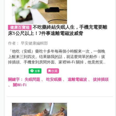
不吃藥終結失眠人生，手機充電要離
健康百寶箱
床1公尺以上！7件事遠離電磁波威脅
作者： 早安健康編輯部
「他吃（安眠）藥吃十多年每兩個小時醒來一次，一個晚
上醒来三到四次。结果聽我的話，就這麼簡單的動作：拔
掉插頭、手機拿到房間外面、家裡Wi-Fi 關掉，他竟然笑嘻
嘻地回来說，『醫生我聽你的話，我從來没睡那麼好，一
收藏
睡六小時，太高興了。』再過三個月我就没看到他了，
『畢業』了」。
關鍵字：
失眠問題
、
吃安眠藥
、
遠離電磁波
、
拔掉插頭
、
關Wi-Fi