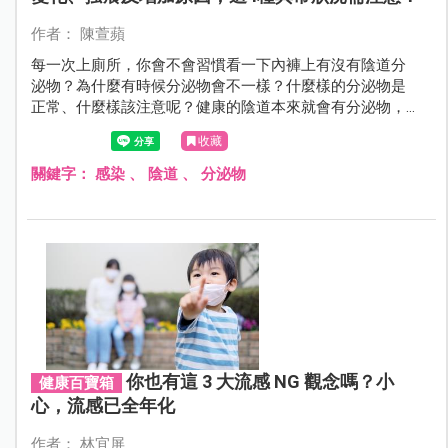
作者： 陳萱蘋
每一次上廁所，你會不會習慣看一下內褲上有沒有陰道分
泌物？為什麼有時候分泌物會不一樣？什麼樣的分泌物是
正常、什麼樣該注意呢？健康的陰道本來就會有分泌物，
來看看你對陰道分泌物了解有多少，還有生活魔法家教你
收藏
小褲褲該怎麼洗最乾淨！
關鍵字：
感染
、
陰道
、
分泌物
你也有這 3 大流感 NG 觀念嗎？小
健康百寶箱
心，流感已全年化
作者： 林宜屏