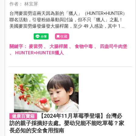
作者： 林宜屏
台灣麥當勞這兩天因為新的「獵人」（HUNTER×HUNTER）
聯名活動，引發粉絲暴動與討論，但不只「獵人」之亂！
美國麥當勞爆發爆發大腸桿菌，至少 49 人感染，其中 1 人
死亡， 1 名兒童引發可導致腎衰竭的溶血性尿毒症。台灣
收藏
麥當勞發表聲明澄清食材來源無虞，食藥署則傳授 6 招遠
離大腸桿菌中毒。
關鍵字：
麥當勞
、
大腸桿菌
、
食物中毒
、
四盎司牛肉堡
、
HUNTER×HUNTER獵人
【2024年11月草莓季登場】台灣必
健康百寶箱
訪的親子採摘好去處。嬰幼兒能不能吃草莓？家
長必知的安全食用指南