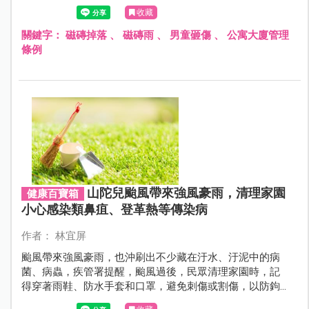
剝落原因，才能防範未然。
收藏
關鍵字：
磁磚掉落
、
磁磚雨
、
男童砸傷
、
公寓大廈管理
條例
山陀兒颱風帶來強風豪雨，清理家園
健康百寶箱
小心感染類鼻疽、登革熱等傳染病
作者： 林宜屏
颱風帶來強風豪雨，也沖刷出不少藏在汙水、汙泥中的病
菌、病蟲，疾管署提醒，颱風過後，民眾清理家園時，記
得穿著雨鞋、防水手套和口罩，避免刺傷或割傷，以防鉤
端螺旋體病、類鼻疽及破傷風等感染。並且要嚴加注意登