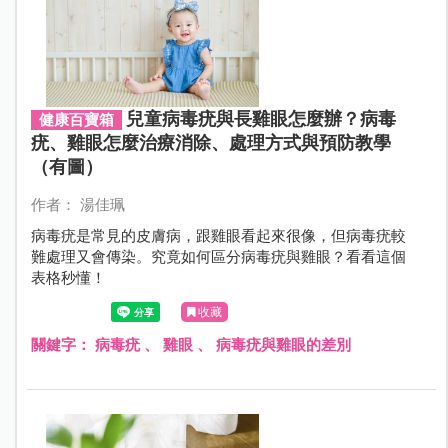
兒童病毒疣與長雞眼怎麼辦？病毒
健康百寶箱
疣、雞眼怎麼治療消除、處理方式與預防教學
（有圖）
作者： 湯佳珮
病毒疣是常見的皮膚病，跟雞眼看起來很像，但病毒疣較
難處理又會傳染。究竟如何區分病毒疣與雞眼？看看這個
表格秒懂！
收藏
關鍵字：
病毒疣
、
雞眼
、
病毒疣與雞眼的差別