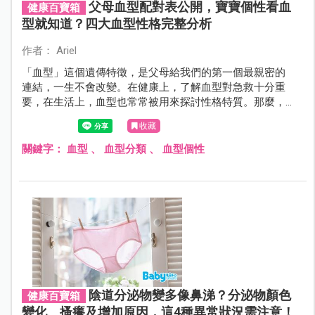
父母血型配對表公開，寶寶個性看血
健康百寶箱
型就知道？四大血型性格完整分析
作者： Ariel
「血型」這個遺傳特徵，是父母給我們的第一個最親密的
連結，一生不會改變。在健康上，了解血型對急救十分重
要，在生活上，血型也常常被用來探討性格特質。那麼，
血型究竟是什麼？血型可以分為哪幾種？不同血型會生出
收藏
什麼血型的下一代，血型在個性上又有什麼差異呢？
關鍵字：
血型
、
血型分類
、
血型個性
陰道分泌物變多像鼻涕？分泌物顏色
健康百寶箱
變化、搔癢及增加原因，這4種異常狀況需注意！