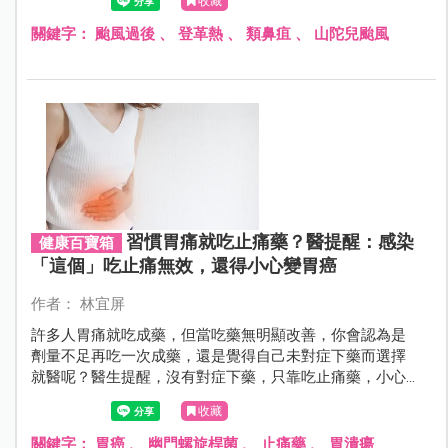
收藏
革熱的傳染。
關鍵字：
颱風過後
、
登革熱
、
類鼻疽
、
山陀兒颱風
習慣胃痛就吃止痛藥？醫提醒：感染
健康百寶箱
「這個」吃止痛無效，還得小心變胃癌
作者： 林宜屏
許多人胃痛就吃成藥，但當吃藥無明顯改善，你會認為是
劑量不足再吃一次成藥，還是覺得自己未對症下藥而選擇
就醫呢？醫生提醒，沒有對症下藥，只靠吃止痛藥，小心
演變成胃癌！
收藏
關鍵字：
胃癌
、
幽門螺旋桿菌
、
止痛藥
、
胃潰瘍