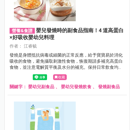
嬰兒發燒時的副食品指南！4 道高蛋白
營養&食譜
×好吸收嬰幼兒料理
作者： 江睿毓
發燒是身體抵抗病毒或細菌的正常反應，給予寶寶易於消化
吸收的食物，避免攝取刺激性食物，恢復期請多補充高蛋白
食物，並注意電解質平衡及水分的補充。保持日常飲食均
衡、適當活動及良好衛生習慣，是預防感冒的上策。4 道高
收藏
蛋白×好吸收嬰幼兒料理，幫助寶寶安然度過發燒期。
關鍵字：
嬰幼兒副食品
、
嬰幼兒發燒飲食
、
發燒副食品