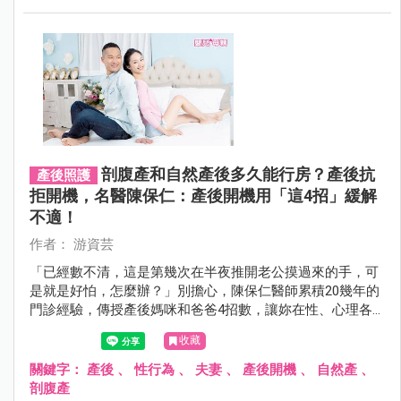
剖腹產和自然產後多久能行房？產後抗
產後照護
拒開機，名醫陳保仁：產後開機用「這4招」緩解
不適！
作者： 游資芸
「已經數不清，這是第幾次在半夜推開老公摸過來的手，可
是就是好怕，怎麼辦？」別擔心，陳保仁醫師累積20幾年的
門診經驗，傳授產後媽咪和爸爸4招數，讓妳在性、心理各
方面，既能體貼老公又不感到委屈！
收藏
關鍵字：
產後
、
性行為
、
夫妻
、
產後開機
、
自然產
、
剖腹產