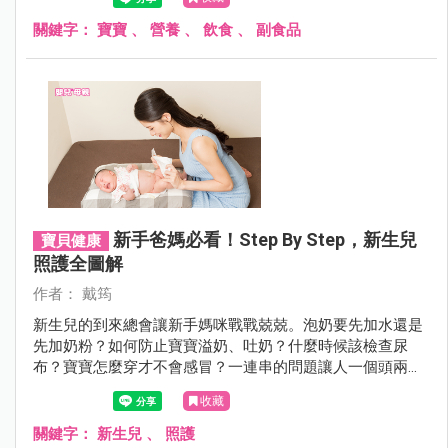
關鍵字：
寶寶
、
營養
、
飲食
、
副食品
新手爸媽必看！step By Step，新生兒
寶貝健康
照護全圖解
作者： 戴筠
新生兒的到來總會讓新手媽咪戰戰兢兢。泡奶要先加水還是
先加奶粉？如何防止寶寶溢奶、吐奶？什麼時候該檢查尿
布？寶寶怎麼穿才不會感冒？一連串的問題讓人一個頭兩個
大。本文邀請兩位專家從理論與實務面一次解答媽咪的疑
收藏
惑。
關鍵字：
新生兒
、
照護