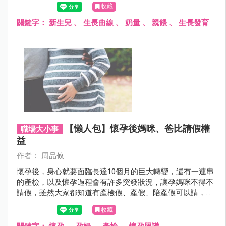
收藏
關鍵字：
新生兒
、
生長曲線
、
奶量
、
親餵
、
生長發育
【懶人包】懷孕後媽咪、爸比請假權
職場大小事
益
作者： 周品攸
懷孕後，身心就要面臨長達10個月的巨大轉變，還有一連串
的產檢，以及懷孕過程會有許多突發狀況，讓孕媽咪不得不
請假，雖然大家都知道有產檢假、產假、陪產假可以請，但
到底怎麼請？需要什麼程序都不太了解。以下針對上班族媽
收藏
咪、爸比可以請的假別做解說，別讓自己的權益溜走囉～