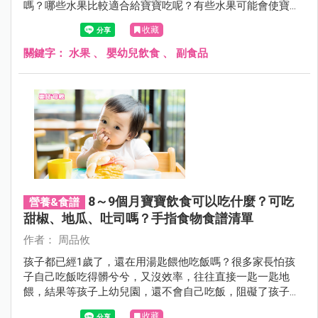
嗎？哪些水果比較適合給寶寶吃呢？有些水果可能會使寶寶
的大便變紫色、皮膚變黃色？有請營養師來解答。(2024更
收藏
新)
關鍵字：
水果
、
嬰幼兒飲食
、
副食品
8～9個月寶寶飲食可以吃什麼？可吃
營養&食譜
甜椒、地瓜、吐司嗎？手指食物食譜清單
作者： 周品攸
孩子都已經1歲了，還在用湯匙餵他吃飯嗎？很多家長怕孩
子自己吃飯吃得髒兮兮，又沒效率，往往直接一匙一匙地
餵，結果等孩子上幼兒園，還不會自己吃飯，阻礙了孩子的
發展。
收藏