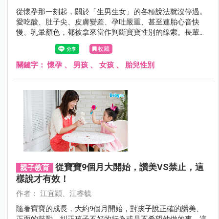
從懷孕那一刻起，關於「生男生女」的各種說法就沒停過。
愛吃酸、肚子尖、皮膚變差、孕吐嚴重、甚至連胎心音快
慢、乳暈顏色，都被拿來當作判斷寶寶性別的線索。長輩說
得信誓旦旦，網路經驗談更是傳得沸沸揚揚，讓不少準爸媽
收藏
一邊期待、一邊又忍不住猜測。
關鍵字：
懷孕
、
男孩
、
女孩
、
胎兒性別
從寶寶9個月大開始，讚美VS禁止，這
親子教育
樣說才有效！
作者： 江宜穎、江睿毓
隨著寶寶的成長，大約9個月開始，對孩子說正確的讚美、