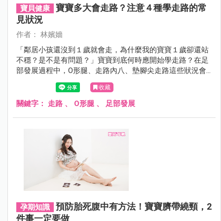
寶寶多大會走路？注意４種學走路的常
寶貝健康
見狀況
作者： 林嬪嬙
「鄰居小孩還沒到１歲就會走，為什麼我的寶寶１歲卻還站
不穩？是不是有問題？」寶寶到底何時應開始學走路？在足
部發展過程中，O形腿、走路內八、墊腳尖走路這些狀況會
不會造成影響？需要做治療或矯正嗎？
收藏
關鍵字：
走路
、
O形腿
、
足部發展
預防胎死腹中有方法！寶寶臍帶繞頸，2
孕期知識
件事一定要做