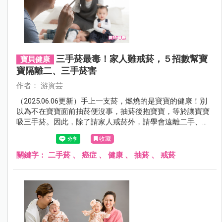
三手菸最毒！家人難戒菸，５招數幫寶
寶貝健康
寶隔離二、三手菸害
作者： 游資芸
（2025.06.06更新）手上一支菸，燃燒的是寶寶的健康！別
以為不在寶寶面前抽菸便沒事，抽菸後抱寶寶，等於讓寶寶
吸三手菸。因此，除了請家人戒菸外，請學會遠離二手、三
手菸，5招自救法，教爸媽們守護寶寶的健康。
收藏
關鍵字：
二手菸
、
癌症
、
健康
、
抽菸
、
戒菸