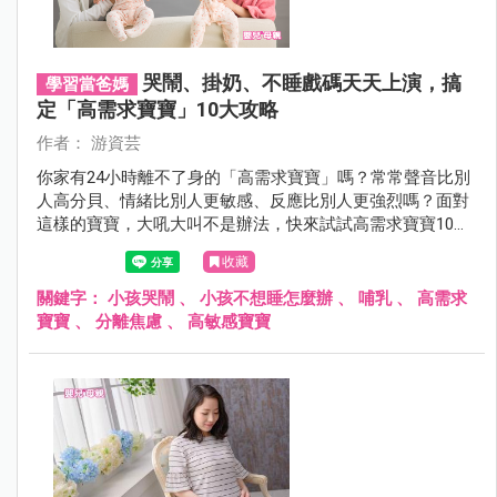
哭鬧、掛奶、不睡戲碼天天上演，搞
學習當爸媽
定「高需求寶寶」10大攻略
作者： 游資芸
你家有24小時離不了身的「高需求寶寶」嗎？常常聲音比別
人高分貝、情緒比別人更敏感、反應比別人更強烈嗎？面對
這樣的寶寶，大吼大叫不是辦法，快來試試高需求寶寶10大
攻略法，你也可以成為戒吼爸媽！
收藏
關鍵字：
小孩哭鬧
、
小孩不想睡怎麼辦
、
哺乳
、
高需求
寶寶
、
分離焦慮
、
高敏感寶寶