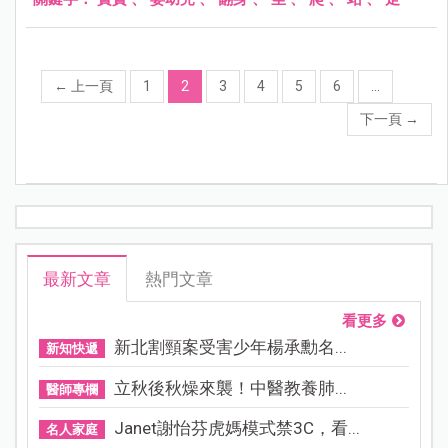
←
上一頁
1
2
3
4
5
6
...
下一頁
→
最新文章
熱門文章
看更多
新北割頸案受害少年楊承勳名...
新知快遞
立秋後秋燥來襲！中醫教養肺...
醫師專欄
Janet謝怡芬虎媽模式禁3C，看...
名人家庭