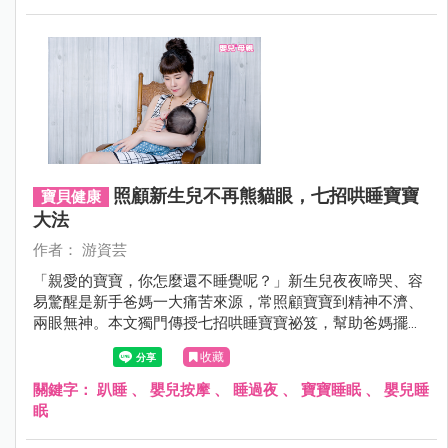
照顧新生兒不再熊貓眼，七招哄睡寶寶
寶貝健康
大法
作者： 游資芸
「親愛的寶寶，你怎麼還不睡覺呢？」新生兒夜夜啼哭、容
易驚醒是新手爸媽一大痛苦來源，常照顧寶寶到精神不濟、
兩眼無神。本文獨門傳授七招哄睡寶寶祕笈，幫助爸媽擺脫
熊貓眼。
收藏
關鍵字：
趴睡
、
嬰兒按摩
、
睡過夜
、
寶寶睡眠
、
嬰兒睡
眠