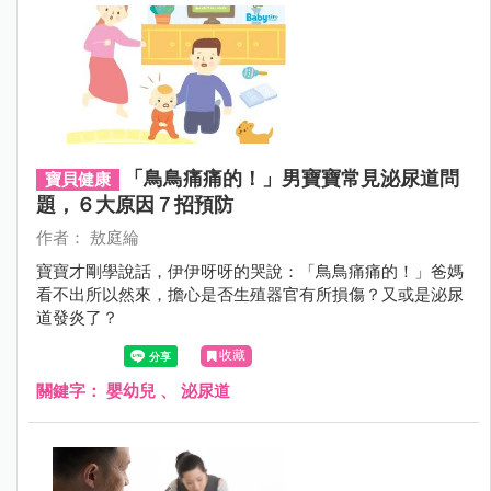
「鳥鳥痛痛的！」男寶寶常見泌尿道問
寶貝健康
題，６大原因７招預防
作者： 敖庭綸
寶寶才剛學說話，伊伊呀呀的哭說：「鳥鳥痛痛的！」爸媽
看不出所以然來，擔心是否生殖器官有所損傷？又或是泌尿
道發炎了？
收藏
關鍵字：
嬰幼兒
、
泌尿道