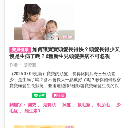
如何讓寶寶頭髮長得快？頭髮長得少又
寶貝健康
慢是生病了嗎？6種新生兒頭髮疾病不可忽視
作者： 游資芸
（2025.07.04更新）寶寶的頭髮，長得比阿兵哥三分頭還
少，是生病了嗎？會不會長大一點就好了呢？教你如何觀察
寶寶頭髮生長狀況，並迅速認識6種影響寶寶頭髮生長的疾
病，讓爸媽免擔心！
收藏
關鍵字：
圓禿
、
鬼剃頭
、
掉髮
、
拔毛癖
、
剃胎毛
、
少
毛症
、
維生素D