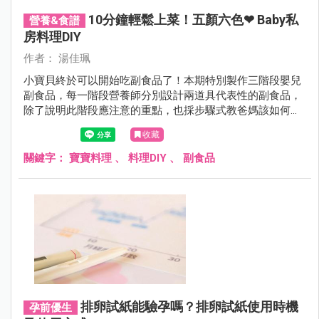
10分鐘輕鬆上菜！五顏六色❤ Baby私
營養&食譜
房料理DIY
作者： 湯佳珮­
小寶貝終於可以開始吃副食品了！本期特別製作三階段嬰兒
副食品，每一階段營養師分別設計兩道具代表性的副食品，
除了說明此階段應注意的重點，也採步驟式教爸媽該如何製
作，讓新手爸媽製作副食品時更得心應手，快速端出五顏六
收藏
色的「好料」給寶寶品嚐。
關鍵字：
寶寶料理
、
料理DIY
、
副食品
排卵試紙能驗孕嗎？排卵試紙使用時機
孕前優生