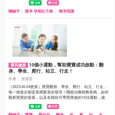
收藏
關鍵字：
懷孕.孕期肚子痛
、
懷孕照護
10個小運動，幫助寶寶成功啟動：翻
寶貝健康
身、學坐、爬行、站立、行走！
作者： 游資芸
（2025.06.04更新）寶寶翻身、學坐、爬行、站立、行走，
每一個進步都是爸媽驚喜的發現！職能治療師教爸媽，如何
觀察寶寶的發展，以及各階段可帶寶寶做的10項運動，讓寶
貝的每一個成長皆卓越！
收藏
關鍵字：
寶寶
、
嬰幼兒
、
翻身
、
坐
、
爬
、
站
、
走