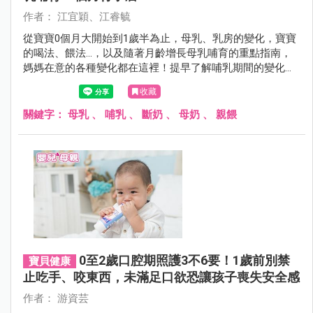
作者： 江宜穎、江睿毓
從寶寶0個月大開始到1歲半為止，母乳、乳房的變化，寶寶
的喝法、餵法…，以及隨著月齡增長母乳哺育的重點指南，
媽媽在意的各種變化都在這裡！提早了解哺乳期間的變化，
媽媽的心情會比較輕鬆，就能幸福地度過哺育時光。
收藏
關鍵字：
母乳
、
哺乳
、
斷奶
、
母奶
、
親餵
0至2歲口腔期照護3不6要！1歲前別禁
寶貝健康
止吃手、咬東西，未滿足口欲恐讓孩子喪失安全感
作者： 游資芸