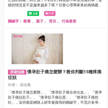
正面的鼓勵，糾正孩子不好的行為或是不希望他做的事，這
樣的情況是不是越來越多了呢？兒童心理專家來給媽媽建
議，用正確的方式傳達鼓勵與糾正，解決媽媽們的煩惱。重
收藏
點在於同理心了解孩子的感受，比什麼都重要！
關鍵字：
教養
、
親子
、
育兒
、
行為發展
懷孕肚子痛怎麼辦？教你判斷15種疼痛
孕期知識
症狀
作者： 湯佳珮
「懷孕肚子痛怎麼辦」、「懷孕肚子痛合併出血」、「懷孕
肚子痛拉肚子」、「懷孕肚子痛位置」、「懷孕肚子痛想
吐」，這些都是網路上經常被搜尋的關鍵字，可見許多孕婦
都有相關疑問，我們請醫師指出可能的原因與觀察重點。