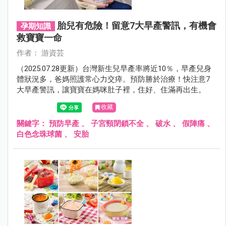
胎兒有危險！留意7大早產警訊，有機會
孕期知識
救寶寶一命
作者： 游資芸
（2025.07.28更新）台灣新生兒早產率將近10％，早產兒身
體狀況多，爸媽照護常心力交瘁。預防勝於治療！快注意7
大早產警訊，讓寶寶在媽咪肚子裡，住好、住滿再出生。
收藏
關鍵字：
預防早產
、
子宮頸閉鎖不全
、
破水
、
假陣痛
、
白色念珠球菌
、
安胎