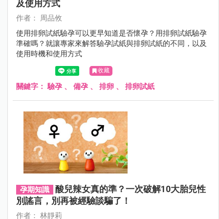
及使用方式
作者： 周品攸
使用排卵試紙驗孕可以更早知道是否懷孕？用排卵試紙驗孕
準確嗎？就讓專家來解答驗孕試紙與排卵試紙的不同，以及
使用時機和使用方式
收藏
關鍵字：
驗孕
、
備孕
、
排卵
、
排卵試紙
酸兒辣女真的準？一次破解10大胎兒性
孕期知識
別謠言，別再被經驗談騙了！
作者： 林靜莉