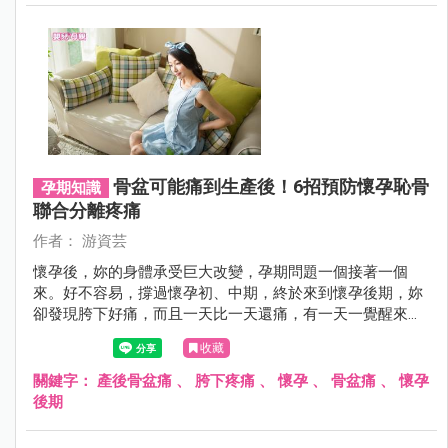
骨盆可能痛到生產後！6招預防懷孕恥骨
孕期知識
聯合分離疼痛
作者： 游資芸
懷孕後，妳的身體承受巨大改變，孕期問題一個接著一個
來。好不容易，撐過懷孕初、中期，終於來到懷孕後期，妳
卻發現胯下好痛，而且一天比一天還痛，有一天一覺醒來，
竟然痛到走不動，該怎麼辦呢？如何早點預防這種痛呢？
收藏
關鍵字：
產後骨盆痛
、
胯下疼痛
、
懷孕
、
骨盆痛
、
懷孕
後期