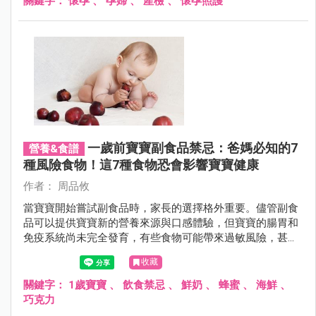
關鍵字：
懷孕
、
孕婦
、
產檢
、
懷孕照護
一歲前寶寶副食品禁忌：爸媽必知的7
營養&食譜
種風險食物！這7種食物恐會影響寶寶健康
作者： 周品攸
當寶寶開始嘗試副食品時，家長的選擇格外重要。儘管副食
品可以提供寶寶新的營養來源與口感體驗，但寶寶的腸胃和
免疫系統尚未完全發育，有些食物可能帶來過敏風險，甚至
對寶寶的健康造成負擔。了解哪些食物不適合一歲以下的寶
收藏
寶，能幫助父母更安心地為孩子選擇適合的副食品。接下
來，讓我們一同來看看這7種需要慎選的食材，給寶寶一個
關鍵字：
1歲寶寶
、
飲食禁忌
、
鮮奶
、
蜂蜜
、
海鮮
、
健康、安全的副食品體驗吧！
巧克力