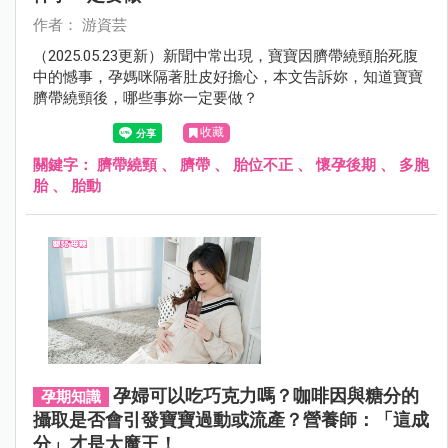
作者： 游資芸
（2025.05.23更新）新聞中常出現，寶寶因臍帶繞頸胎死腹
中的憾事，孕媽咪隔著肚皮好擔心，本文告訴妳，知道寶寶
臍帶繞頸後，哪些事妳一定要做？
收藏
關鍵字：
臍帶繞頸
、
臍帶
、
胎位不正
、
懷孕後期
、
多胞
胎
、
胎動
孕婦可以吃巧克力嗎？咖啡因與糖分的
孕期知識
攝取是否會引發寶寶過動或流產？營養師：「這成
分」才是大魔王！