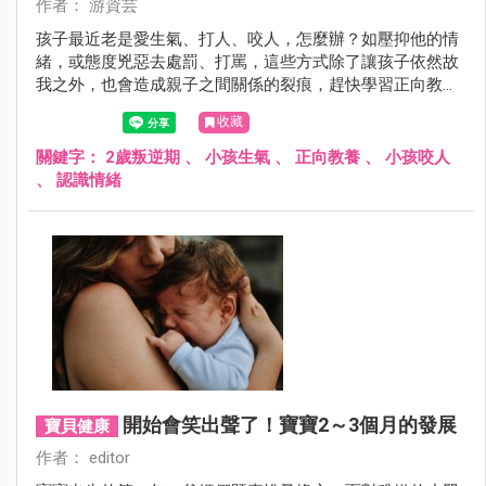
作者： 游資芸
孩子最近老是愛生氣、打人、咬人，怎麼辦？如壓抑他的情
緒，或態度兇惡去處罰、打罵，這些方式除了讓孩子依然故
我之外，也會造成親子之間關係的裂痕，趕快學習正向教養
的做法！
收藏
關鍵字：
2歲叛逆期
、
小孩生氣
、
正向教養
、
小孩咬人
、
認識情緒
開始會笑出聲了！寶寶2～3個月的發展
寶貝健康
作者： editor