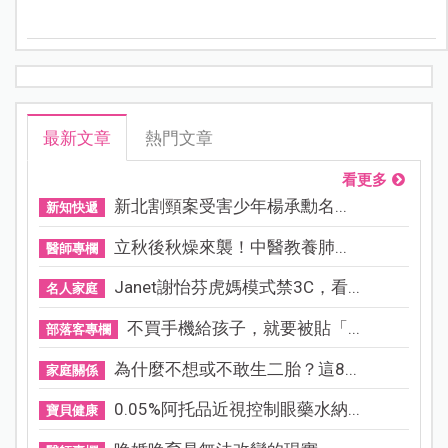
令人不捨男童的遭遇！
最新文章
熱門文章
看更多
新北割頸案受害少年楊承勳名...
新知快遞
立秋後秋燥來襲！中醫教養肺...
醫師專欄
Janet謝怡芬虎媽模式禁3C，看...
名人家庭
不買手機給孩子，就要被貼「...
部落客專欄
為什麼不想或不敢生二胎？這8...
家庭關係
0.05%阿托品近視控制眼藥水納...
寶貝健康