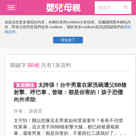
Toggle
navigation
為提供您更多優質的內容，本網站使用cookies分析技術。若繼續閱覽本網站內
容，即表示您同意我們使用 cookies， 關於更多cookies資訊請閱讀我們的
隱私
權說明
。
我知道了
關鍵字
BB槍
共有1筆資料
太誇張！台中男童在家洗碗遭父BB槍
家庭關係
射擊、呼巴掌，曾嗆：都是你害的！孩子恐懼
向外求助
作者： 游資芸
太可怕！難以想像這名男童如何度過童年？爸爸不但慣
性家暴，這次竟手持BB槍射擊大腿，都已經被通報家
暴，還嗆男童「都是你害的，不要跟社工講就好了」，