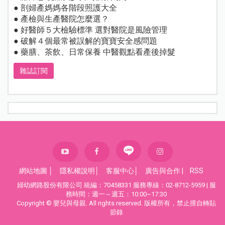
● 剖婦產媽媽各階段照護大全
● 產檢與生產醫院怎麼選？
● 好醫師５大檢驗標準 選對醫院是風險管理
● 破解４個最常被誤解的寶寶安全感問題
● 藥膳、茶飲、日常保養 中醫觀點看產後掉髮
雜誌訂閱
網站地圖
│
隱私權說明
│
客服中心
│
廣告與合作
|
RSS
婦幼網路股份有限公司 統編：70458331 服務專線：02-8712-5959 | 服
務時間：週一～週五：10:00~17:30
Copyright © 嬰兒與母親. All rights reserved. 版權所有，禁止擅自轉貼
節錄