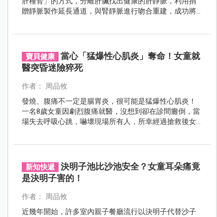
肝種腎」的方式，分離肝臟找出健康的肝靜脈，利用捐
贈靜脈製作延長通道，與腎靜脈進行吻合重建，成功將
成人腎臟移植於低體重兒童的肝臟內，幫助八歲吳小妹
脫離終身洗腎枷鎖，迎向多采多姿的健康人生。經過文
獻搜尋，利用肝靜脈嫁接延長血管的重建方式，僅美國
曾施行二例。
當心「猛爆性心肌炎」奪命！女童就
寶貝健康
醫突昏迷險猝死
作者： 周品攸
發燒、腹痛不一定是腸胃炎，很可能是猛爆性心肌炎！
一名8歲女童因劇烈腹痛就醫，沒想到卻在診間癱倒，當
場失去呼吸心跳，嚇壞現場所有人，所幸經過搶救後女
童順利恢復意識，後來確診是兒科急診醫師人人聞風色
變的「兒童猛爆性心肌炎」。
決明子池比沙池安全？女童耳朵痛竟
新知快遞
是決明子害的！
作者： 周品攸
近幾年開始，許多室內親子餐廳流行以決明子代替沙子