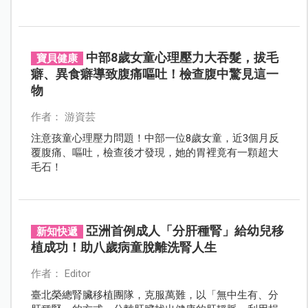
火鍋店，發生了一起店內尾隨、擄人猥褻的事件，徹底
擊碎了這份安心，壞人不一定都在暗巷，他可能就坐在
你隔壁桌，伺機盯著落單的孩子。
中部8歲女童心理壓力大吞髮，拔毛
寶貝健康
癖、異食癖導致腹痛嘔吐！檢查腹中驚見這一
物
作者： 游資芸
注意孩童心理壓力問題！中部一位8歲女童，近3個月反
覆腹痛、嘔吐，檢查後才發現，她的胃裡竟有一顆超大
毛石！
亞洲首例成人「分肝種腎」給幼兒移
新知快遞
植成功！助八歲病童脫離洗腎人生
作者： Editor
臺北榮總腎臟移植團隊，克服萬難，以「無中生有、分