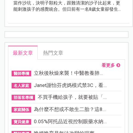
當作沙坑，決明子顆粒大，跟難清潔的沙子比起來，更
能刺激孩子的感覺統合。但日前有一名8歲女童卻發生決
明子卡耳朵的意外，必須全身麻醉才能取出，令人懷
疑，決明子沙坑真的安全嗎？
最新文章
熱門文章
看更多
立秋後秋燥來襲！中醫教養肺...
醫師專欄
Janet謝怡芬虎媽模式禁3C，看...
名人家庭
不買手機給孩子，就要被貼「...
部落客專欄
為什麼不想或不敢生二胎？這8...
家庭關係
0.05%阿托品近視控制眼藥水納...
寶貝健康