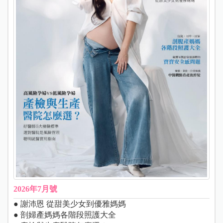
2026年7月號
● 謝沛恩 從甜美少女到優雅媽媽
● 剖婦產媽媽各階段照護大全