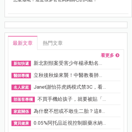
最新文章
熱門文章
看更多
新北割頸案受害少年楊承勳名...
新知快遞
立秋後秋燥來襲！中醫教養肺...
醫師專欄
Janet謝怡芬虎媽模式禁3C，看...
名人家庭
不買手機給孩子，就要被貼「...
部落客專欄
為什麼不想或不敢生二胎？這8...
家庭關係
0.05%阿托品近視控制眼藥水納...
寶貝健康