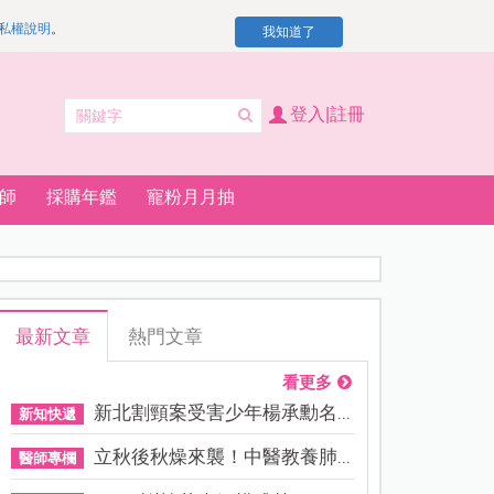
私權說明
。
我知道了
登入|註冊
師
採購年鑑
寵粉月月抽
最新文章
熱門文章
看更多
新北割頸案受害少年楊承勳名...
新知快遞
立秋後秋燥來襲！中醫教養肺...
醫師專欄