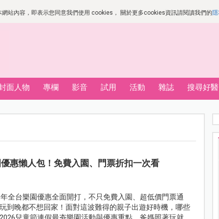
站內容，即表示您同意我們使用 cookies， 關於更多cookies資訊請閱讀我們的
隱
封面人物
專欄
影音
試用
活動
雜誌
搜尋好醫
樂園優惠懶人包！免費入園、門票折扣一次看
26年全台樂園優惠全面開打，不只免費入園、超低價門票通
玩到晚都不想回家！面對這波難得的親子出遊好時機，哪些
2026兒童節連假最夯樂園活動與優惠重點，爸媽照著玩就