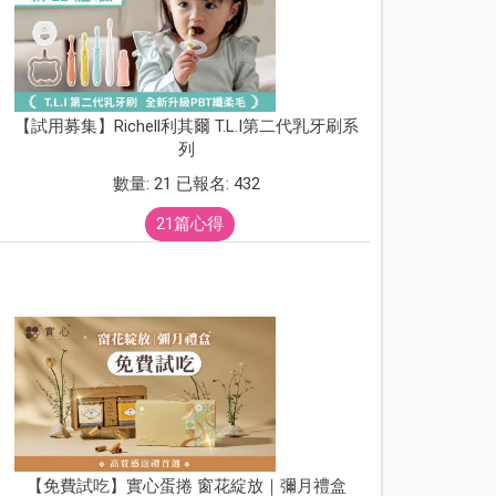
【試用募集】Richell利其爾 T.L.I第二代乳牙刷系
列
數量: 21 已報名: 432
21篇心得
【免費試吃】實心蛋捲 窗花綻放｜彌月禮盒