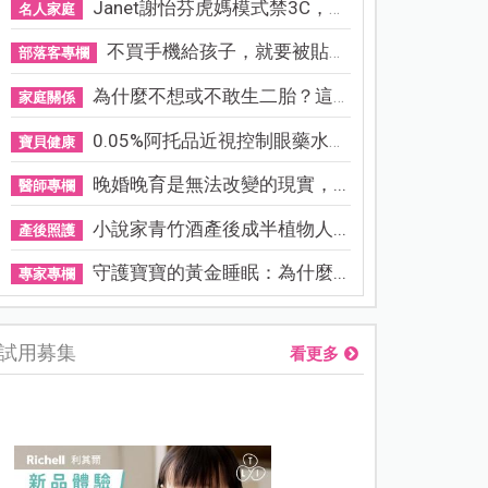
Janet謝怡芬虎媽模式禁3C，看...
名人家庭
不買手機給孩子，就要被貼「...
部落客專欄
為什麼不想或不敢生二胎？這8...
家庭關係
0.05%阿托品近視控制眼藥水納...
寶貝健康
晚婚晚育是無法改變的現實，...
醫師專欄
小說家青竹酒產後成半植物人...
產後照護
守護寶寶的黃金睡眠：為什麼...
專家專欄
試用募集
看更多