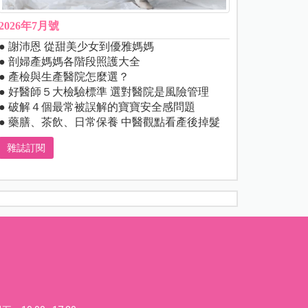
2026年7月號
● 謝沛恩 從甜美少女到優雅媽媽
● 剖婦產媽媽各階段照護大全
● 產檢與生產醫院怎麼選？
● 好醫師５大檢驗標準 選對醫院是風險管理
● 破解４個最常被誤解的寶寶安全感問題
● 藥膳、茶飲、日常保養 中醫觀點看產後掉髮
雜誌訂閱