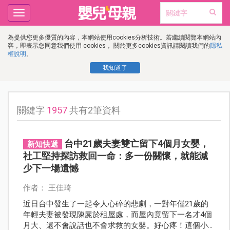
Toggle
navigation
為提供您更多優質的內容，本網站使用cookies分析技術。若繼續閱覽本網站內
容，即表示您同意我們使用 cookies， 關於更多cookies資訊請閱讀我們的
隱私
權說明
。
我知道了
關鍵字
1957
共有2筆資料
台中21歲夫妻雙亡留下4個月女嬰，
新知快遞
社工堅持探訪救回一命：多一份關懷，就能減
少下一場遺憾
作者： 王佳琦
近日台中發生了一起令人心碎的悲劇，一對年僅21歲的
年輕夫妻被發現陳屍於租屋處，而屋內竟留下一名才4個
月大、還不會說話也不會求救的女嬰。好心疼！這個小