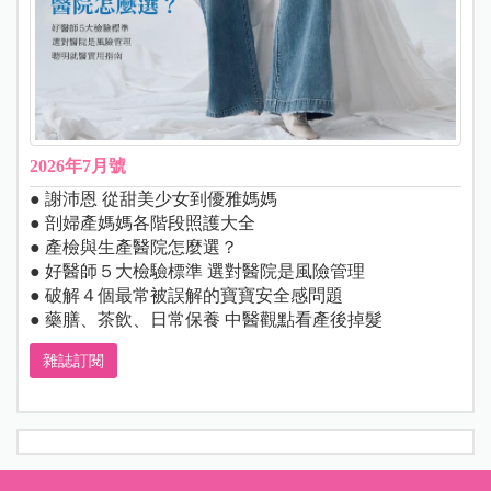
2026年7月號
● 謝沛恩 從甜美少女到優雅媽媽
● 剖婦產媽媽各階段照護大全
● 產檢與生產醫院怎麼選？
● 好醫師５大檢驗標準 選對醫院是風險管理
● 破解４個最常被誤解的寶寶安全感問題
● 藥膳、茶飲、日常保養 中醫觀點看產後掉髮
雜誌訂閱