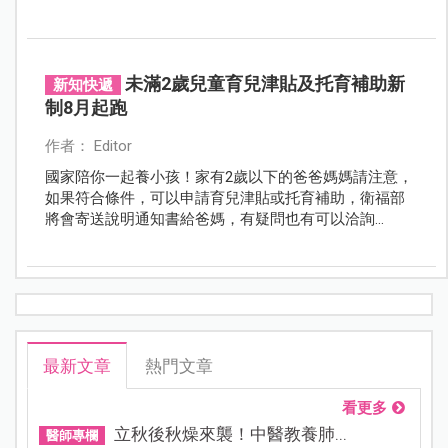
生命就這樣在黑暗中挨餓、脫水，獨自在房間裡撐了整
整兩、三天。
未滿2歲兒童育兒津貼及托育補助新
新知快遞
制8月起跑
作者： Editor
國家陪你一起養小孩！家有2歲以下的爸爸媽媽請注意，
如果符合條件，可以申請育兒津貼或托育補助，衛福部
將會寄送說明通知書給爸媽，有疑問也有可以洽詢
「1957福利諮詢專線」。
最新文章
熱門文章
看更多
立秋後秋燥來襲！中醫教養肺...
醫師專欄