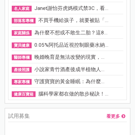
Janet謝怡芬虎媽模式禁3C，看...
名人家庭
不買手機給孩子，就要被貼「...
部落客專欄
為什麼不想或不敢生二胎？這8...
家庭關係
0.05%阿托品近視控制眼藥水納...
寶貝健康
晚婚晚育是無法改變的現實，...
醫師專欄
小說家青竹酒產後成半植物人...
產後照護
守護寶寶的黃金睡眠：為什麼...
專家專欄
腦科學家都在做的散步秘訣！...
健康百寶箱
試用募集
看更多