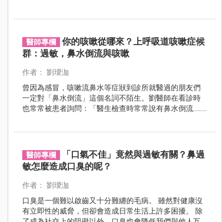
你的咳嗽從哪來？上呼吸道咳嗽症候
醫師專欄
群：過敏，鼻水倒流與咳嗽
作者： 劉璦泇
曾因為感冒，咳嗽流鼻水等症狀到診所就醫過的朋友們
一定對「鼻水倒流」這個名詞不陌生。劉醫師在看診時
也常常被患者詢問：「醫生檢查時常常說有鼻水倒流......
到底什麼是鼻水倒流呢？是一個病嗎？而且有時候其實
沒感覺有流鼻水呀！倒是常常覺得喉嚨有痰，想咳
嗽......」，其實鼻水倒流顧名思義就是指鼻腔與鼻竇的分
泌物往後滲，倒流至咽喉的一個正常生理現象。
「口氣不佳」竟然與過敏有關？鼻過
醫師專欄
敏怎麼造成口臭的呢？
作者： 劉璦泇
口臭是一個難以啟齒又十分難纏的毛病。 雖然對健康沒
有立即性的威脅，但卻會造成日常生活上許多困擾。 除
了成為社交上的阻礙以外，口臭也會降低我們與他人互