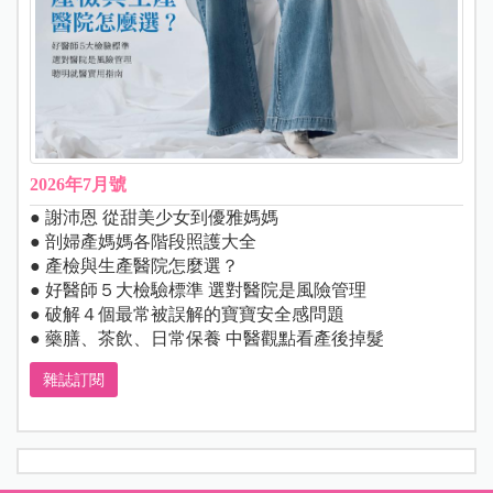
2026年7月號
● 謝沛恩 從甜美少女到優雅媽媽
● 剖婦產媽媽各階段照護大全
● 產檢與生產醫院怎麼選？
● 好醫師５大檢驗標準 選對醫院是風險管理
● 破解４個最常被誤解的寶寶安全感問題
● 藥膳、茶飲、日常保養 中醫觀點看產後掉髮
雜誌訂閱