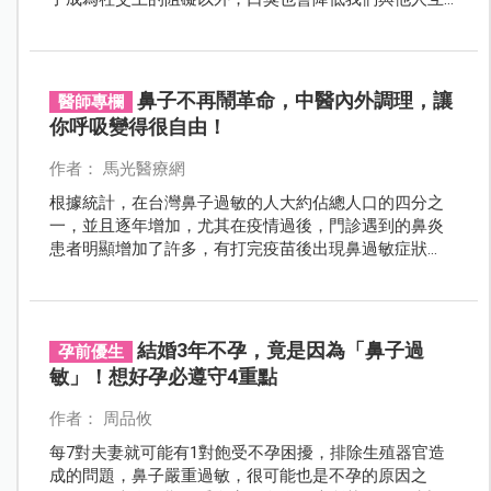
動時的自信。
鼻子不再鬧革命，中醫內外調理，讓
醫師專欄
你呼吸變得很自由！
作者： 馬光醫療網
根據統計，在台灣鼻子過敏的人大約佔總人口的四分之
一，並且逐年增加，尤其在疫情過後，門診遇到的鼻炎
患者明顯增加了許多，有打完疫苗後出現鼻過敏症狀
的，也有確診後即使已經轉為陰性，仍然反覆出現鼻
塞、打噴嚏或鼻涕倒流的患者。
結婚3年不孕，竟是因為「鼻子過
孕前優生
敏」！想好孕必遵守4重點
作者： 周品攸
每7對夫妻就可能有1對飽受不孕困擾，排除生殖器官造
成的問題，鼻子嚴重過敏，很可能也是不孕的原因之