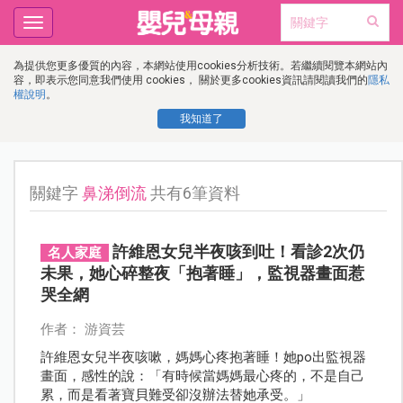
Toggle
navigation
為提供您更多優質的內容，本網站使用cookies分析技術。若繼續閱覽本網站內
容，即表示您同意我們使用 cookies， 關於更多cookies資訊請閱讀我們的
隱私
權說明
。
我知道了
關鍵字
鼻涕倒流
共有6筆資料
許維恩女兒半夜咳到吐！看診2次仍
名人家庭
未果，她心碎整夜「抱著睡」，監視器畫面惹
哭全網
作者： 游資芸
許維恩女兒半夜咳嗽，媽媽心疼抱著睡！她po出監視器
畫面，感性的說：「有時候當媽媽最心疼的，不是自己
累，而是看著寶貝難受卻沒辦法替她承受。」