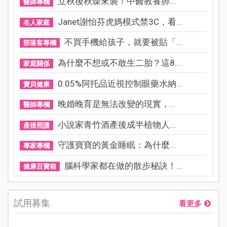
立秋後秋燥來襲！中醫教養肺...
醫師專欄
Janet謝怡芬虎媽模式禁3C，看...
名人家庭
不買手機給孩子，就要被貼「...
部落客專欄
為什麼不想或不敢生二胎？這8...
家庭關係
0.05%阿托品近視控制眼藥水納...
寶貝健康
晚婚晚育是無法改變的現實，...
醫師專欄
小說家青竹酒產後成半植物人...
產後照護
守護寶寶的黃金睡眠：為什麼...
專家專欄
腦科學家都在做的散步秘訣！...
健康百寶箱
試用募集
看更多