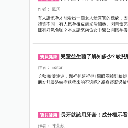
作者： 戴筠
有人說懷孕才能看出一個女人最真實的樣貌，因
體質不同，有人懷孕後皮膚光滑細緻、閃閃發亮
擁有好氣色呢？本文請來兩位女中醫公開懷孕養
兒童益生菌了解知多少? 敏
寶貝健康
作者： Editor
哈秋!噴嚏連連，那裡抓這裡抓! 黑眼圈掉到臉
朋友舒緩過敏症狀帶來的不適呢? 親身經歷過敏
長牙就該用牙膏！成分標示看
寶貝健康
作者： 陳萱蘋