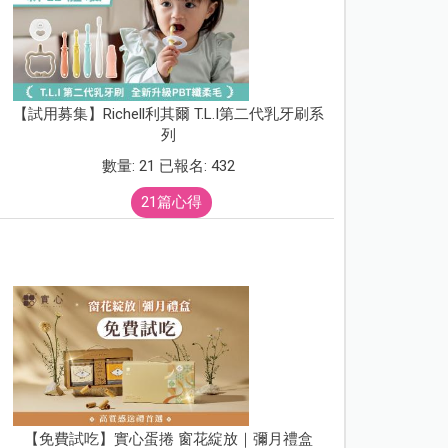
【試用募集】Richell利其爾 T.L.I第二代乳牙刷系
列
數量: 21 已報名: 432
21篇心得
【免費試吃】實心蛋捲 窗花綻放｜彌月禮盒