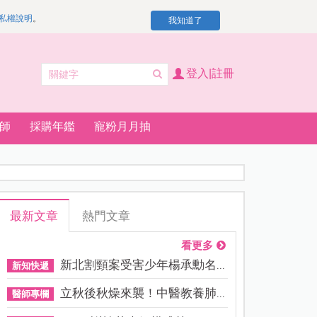
私權說明
。
我知道了
登入|註冊
師
採購年鑑
寵粉月月抽
最新文章
熱門文章
看更多
新北割頸案受害少年楊承勳名...
新知快遞
立秋後秋燥來襲！中醫教養肺...
醫師專欄