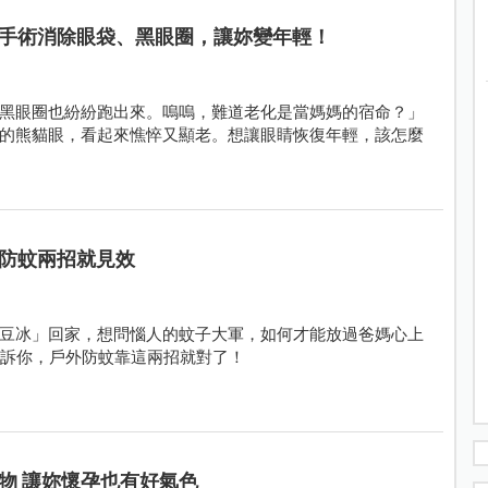
手術消除眼袋、黑眼圈，讓妳變年輕！
黑眼圈也紛紛跑出來。嗚嗚，難道老化是當媽媽的宿命？」
的熊貓眼，看起來憔悴又顯老。想讓眼睛恢復年輕，該怎麼
防蚊兩招就見效
豆冰」回家，想問惱人的蚊子大軍，如何才能放過爸媽心上
告訴你，戶外防蚊靠這兩招就對了！
物 讓妳懷孕也有好氣色