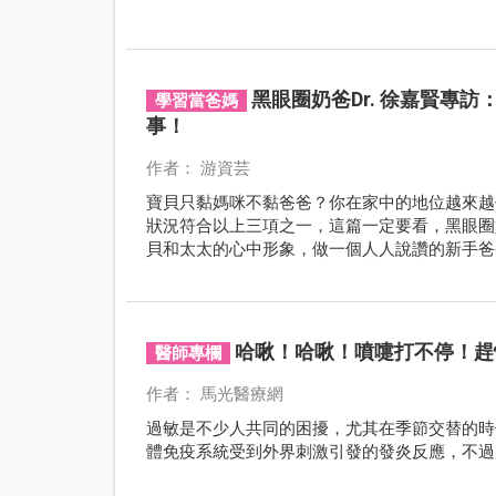
黑眼圈奶爸Dr. 徐嘉賢專
學習當爸媽
事！
作者： 游資芸
寶貝只黏媽咪不黏爸爸？你在家中的地位越來越
狀況符合以上三項之一，這篇一定要看，黑眼圈奶
貝和太太的心中形象，做一個人人說讚的新手爸
哈啾！哈啾！噴嚏打不停！趕
醫師專欄
作者： 馬光醫療網
過敏是不少人共同的困擾，尤其在季節交替的時
體免疫系統受到外界刺激引發的發炎反應，不過