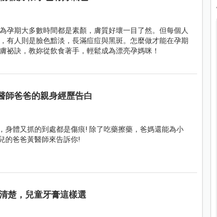
為孕期大多數時間都是素顏，膚質好壞一目了然。但每個人
，有人則是臉色黯淡，長滿痘痘與黑斑。怎麼做才能在孕期
膚祕訣，教妳從飲食著手，輕鬆成為漂亮孕媽咪！
兒醫師爸爸的親身經歷告白
頰，身體又抓的到處都是傷痕! 除了吃藥擦藥，爸媽還能為小
兒的爸爸黃醫師來告訴你!
清楚，兒童牙膏這樣選