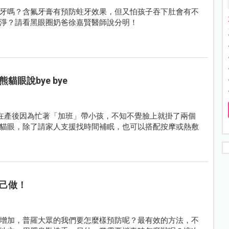
牙嗎？含氟牙膏有預防蛀牙效果，但又怕孩子吞下肚會有不
淨？請看黑眼圈奶爸徐嘉賢醫師說分明！
眼說bye bye
在產後因為忙著「加班」帶小孩，不知不覺臉上就掛了兩個
貓眼，除了請家人支援找時間補眠，也可以搭配按摩或熱敷
己做！
增加，普羅大眾的我們要怎麼樣預防呢？最有效的方法，不