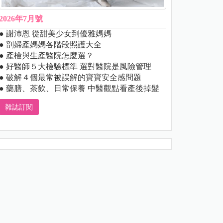
2026年7月號
● 謝沛恩 從甜美少女到優雅媽媽
● 剖婦產媽媽各階段照護大全
● 產檢與生產醫院怎麼選？
● 好醫師５大檢驗標準 選對醫院是風險管理
● 破解４個最常被誤解的寶寶安全感問題
● 藥膳、茶飲、日常保養 中醫觀點看產後掉髮
雜誌訂閱