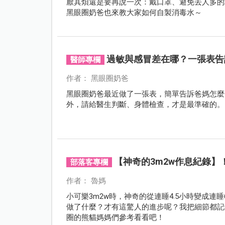
厭其煩還是要再說一次：戴口罩、避免去人多的
黑眼圈奶爸也來教大家如何自製消毒水～
過敏與感冒差在哪？一張表告
醫師專欄
作者： 黑眼圈奶爸
黑眼圈奶爸最近做了一張表，簡單告訴爸媽怎麼
外，請給醫生判斷、身體檢查，才是最準確的。
【神奇的3m2w作息紀錄
部落客專欄
作者： 魯媽
小可樂3m2w時，神奇的從連睡4.5小時變成連睡
做了什麼？才有這驚人的進步呢？我把細節都記
圈的熊貓媽媽們參考看看吧！