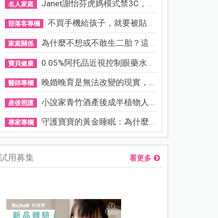
Janet謝怡芬虎媽模式禁3C，看...
名人家庭
不買手機給孩子，就要被貼「...
部落客專欄
為什麼不想或不敢生二胎？這8...
家庭關係
0.05%阿托品近視控制眼藥水納...
寶貝健康
晚婚晚育是無法改變的現實，...
醫師專欄
小說家青竹酒產後成半植物人...
產後照護
守護寶寶的黃金睡眠：為什麼...
專家專欄
試用募集
看更多