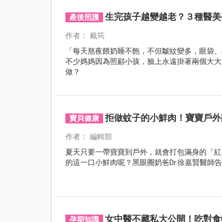
生完孩子越變越老？３種醫美
產後照護
作者： 戴筠
「每天熬夜餵奶睡不飽，不但皺紋變多，眼袋、
不少媽媽因為照顧小孩，臉上永遠掛著兩個大大
做？
拒做蚊子的小鮮肉！寶寶戶外
寶貝健康
作者： 編輯部
夏天只要一帶寶寶到戶外，就會打包滿身的「紅
的這一口小鮮肉呢？黑眼圈奶爸Dr.徐嘉賢醫師
女中醫不藏私大公開！吃對食
孕期知識