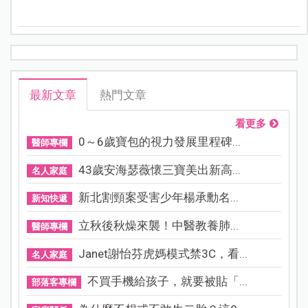
過定向越野、急救體驗、近身防衛與防災挑戰等實作課
程，帶領孩子走出教室、走進真實場域，在遊戲與任務
中建立安全意識，培養面對危機時的判斷力與應變能
力。
最新文章
熱門文章
看更多
0～6歲寶包的視力發展里程碑...
醫師專欄
43歲安海瑟薇懷三寶美出新高...
名人家庭
新北割頸案受害少年楊承勳名...
新知快遞
立秋後秋燥來襲！中醫教養肺...
醫師專欄
Janet謝怡芬虎媽模式禁3C，看...
名人家庭
不買手機給孩子，就要被貼「...
部落客專欄