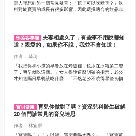
讓人聯想到另一個常見疑問：「孩子可以吃糖嗎？」飲
料對於寶寶的成長有很多影響，因此選擇適合的飲品非
常重要。
夫妻相處久了，有些事不用說都知
部落客專欄
道？親愛的，如果你不說，我並不會知道！
作者： 琦琦
「我把你和小孩的早餐放在烤盤裡，也冰在冰箱第二層
了，明早就吃這個。」女人得說這麼明確的指示，老公
才知道隔日早餐該吃什麼，「不然老公不曉得哪些食物
效期先到要先消耗掉呀！」即使家裡的冰箱不是傳說中
塞滿食物的「阿嬤冰箱」，老公最熟悉的依然只有冰塊
和飲料而已。
育兒你做對了嗎？資深兒科醫生破解
寶貝健康
20 個門診常見的育兒迷思
作者： 林宜屏
「寶寶喝ㄋㄟㄋㄟ以後，還需要喝水嗎？」、「寶寶可