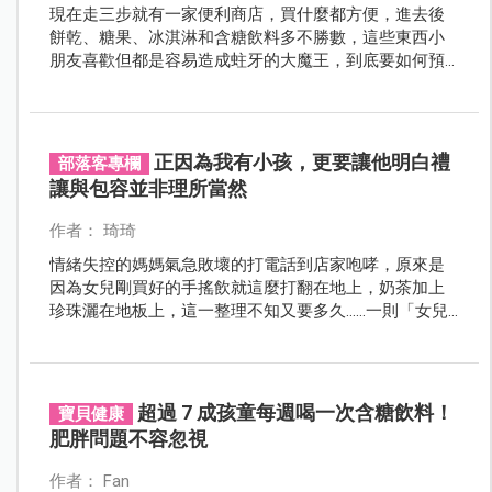
現在走三步就有一家便利商店，買什麼都方便，進去後
餅乾、糖果、冰淇淋和含糖飲料多不勝數，這些東西小
朋友喜歡但都是容易造成蛀牙的大魔王，到底要如何預
防乳牙蛀牙，若是蛀牙了怎麼治療呢？
正因為我有小孩，更要讓他明白禮
部落客專欄
讓與包容並非理所當然
作者： 琦琦
情緒失控的媽媽氣急敗壞的打電話到店家咆哮，原來是
因為女兒剛買好的手搖飲就這麼打翻在地上，奶茶加上
珍珠灑在地板上，這一整理不知又要多久……一則「女兒
打翻飲料......地方媽媽要店員「來我家擦地板」不然公審
店家 ......」的新聞遍布新聞媒體。
超過 7 成孩童每週喝一次含糖飲料！
寶貝健康
肥胖問題不容忽視
作者： Fan