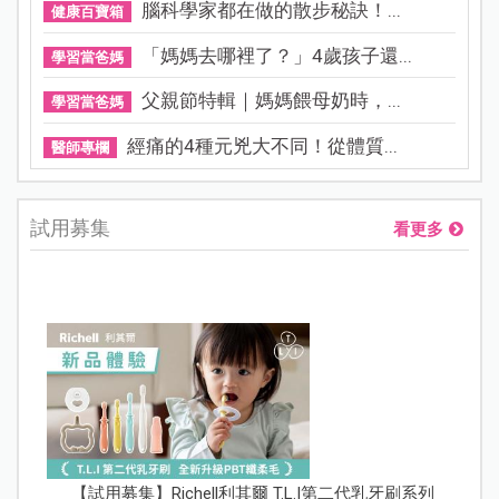
腦科學家都在做的散步秘訣！...
健康百寶箱
「媽媽去哪裡了？」4歲孩子還...
學習當爸媽
父親節特輯｜媽媽餵母奶時，...
學習當爸媽
經痛的4種元兇大不同！從體質...
醫師專欄
試用募集
看更多
【試用募集】Richell利其爾 T.L.I第二代乳牙刷系列