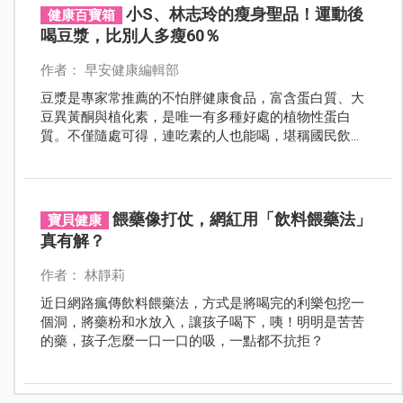
小S、林志玲的瘦身聖品！運動後
健康百寶箱
喝豆漿，比別人多瘦60％
作者： 早安健康編輯部
豆漿是專家常推薦的不怕胖健康食品，富含蛋白質、大
豆異黃酮與植化素，是唯一有多種好處的植物性蛋白
質。不僅隨處可得，連吃素的人也能喝，堪稱國民飲
料。而且好消息是：它還能幫助瘦身。藝人小S、湯唯與
志玲姐姐都曾公開她們的豆漿瘦身法。
餵藥像打仗，網紅用「飲料餵藥法」
寶貝健康
真有解？
作者： 林靜莉
近日網路瘋傳飲料餵藥法，方式是將喝完的利樂包挖一
個洞，將藥粉和水放入，讓孩子喝下，咦！明明是苦苦
的藥，孩子怎麼一口一口的吸，一點都不抗拒？