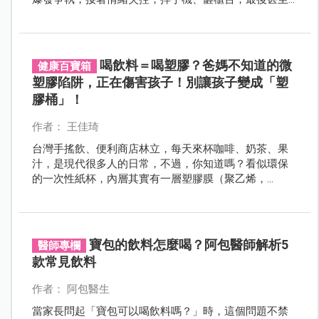
從包包拿出一把折疊刀，在店面瘋狂揮舞。
喝飲料＝喝塑膠？爸媽不知道的微
健康百寶箱
塑膠陷阱，正在傷害孩子！別讓孩子變成「塑
膠桶」！
作者： 王佳琦
台灣手搖飲、便利商店林立，每天來杯咖啡、奶茶、果
汁，是現代很多人的日常，不過，你知道嗎？看似環保
的一次性紙杯，內層其實有一層塑膠膜（聚乙烯，
PE），當接觸熱飲、油脂或酸性飲品時，可能釋放出微
塑膠顆粒，讓你在喝飲料的同時，也把塑膠喝下肚喔！
寶包的飲料怎麼喝？阿包醫師解析5
醫師專欄
款常見飲料
作者： 阿包醫生
當家長問起「寶包可以喝飲料嗎？」時，這個問題不禁