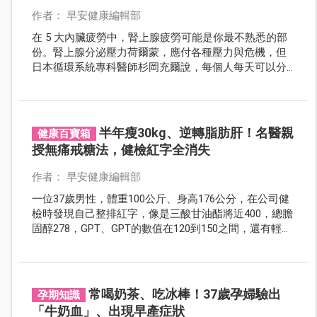
作者： 早安健康編輯部
在 5 大內臟疲勞中，腎上腺疲勞可能是你最不熟悉的部
份。腎上腺分泌壓力荷爾蒙，應付各種壓力與危機，但
日本循環系統專科醫師杉岡充爾說，每個人每天可以分
泌出的壓力荷爾蒙量是固定的，腎上腺疲於奔命的結
果，就是身體的疲勞感無法消除、提不起勁兒……
半年瘦30kg、逆轉脂肪肝！名醫親
健康百寶箱
授無痛戒糖法，健檢紅字全消失
作者： 早安健康編輯部
一位37歲男性，體重100公斤、身高176公分，在公司健
檢時發現自己整排紅字，像是三酸甘油酯將近400，總膽
固醇278，GPT、GPT的數值在120到150之間，還有輕微
高血壓，收縮壓達到150。來到張振榕醫師的診所，自述
說平常不菸不酒，很乖晚上10點鐘就上床睡覺，不解為
何健檢滿堂紅？
常喝奶茶、吃冰棒！37歲孕婦驗出
孕期知識
「牛奶血」、出現早產症狀