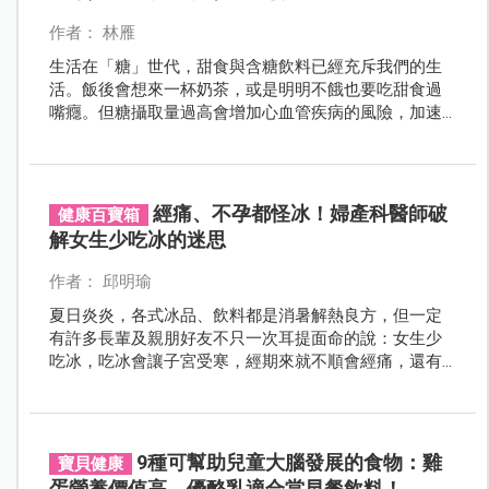
作者： 林雁
生活在「糖」世代，甜食與含糖飲料已經充斥我們的生
活。飯後會想來一杯奶茶，或是明明不餓也要吃甜食過
嘴癮。但糖攝取量過高會增加心血管疾病的風險，加速
老化，不利健康。孕婦更可能因為血糖控制不當，而影
響自己與胎兒的健康。
經痛、不孕都怪冰！婦產科醫師破
健康百寶箱
解女生少吃冰的迷思
作者： 邱明瑜
夏日炎炎，各式冰品、飲料都是消暑解熱良方，但一定
有許多長輩及親朋好友不只一次耳提面命的說：女生少
吃冰，吃冰會讓子宮受寒，經期來就不順會經痛，還有
懷孕時也不要吃冰，會影響胎兒健康？究竟想吃個冰，
有這麼困難嗎？對此，禾馨醫院婦產科醫師烏恩慈在
「烏烏醫師」臉書專頁針對這些迷思提出見解及駁斥。
9種可幫助兒童大腦發展的食物：雞
寶貝健康
蛋營養價值高、優酪乳適合當早餐飲料！