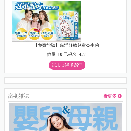
【免費體驗】森活舒敏兒童益生菌
數量: 10 已報名: 453
試用心得撰寫中
當期雜誌
看更多