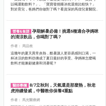
以喝運動飲料？」、「寶寶發燒睡冰枕退燒比較快？」
對於育兒，爸媽們你做對了嗎？看資深的馬偕兒童醫院
醫務部主任紀鑫破解 20 個門診常見的育兒迷思！
孕期解暑必備！挑選6種適合孕媽咪
營養&食譜
的清涼飲品，你喝對了嗎？
作者： 周品攸
這幾年的夏天異常炎熱，酷暑讓人更容易感到口渴，一
杯冰涼的飲料彷彿成了夏日最好的享受。孕媽咪怎麼喝
飲料才能兼顧健康和消暑呢？
8/7立秋到，天氣還是那麼熱，秋老
醫師專欄
虎持續發威，中醫教你保養4重點
作者： 馬光醫療網