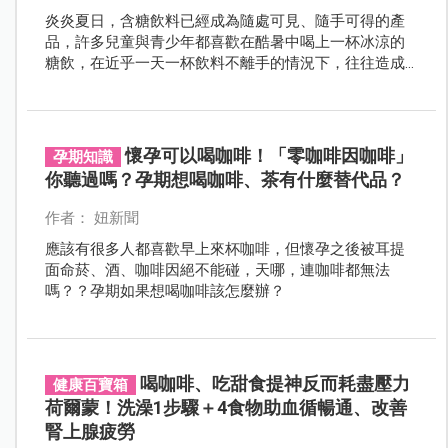
炎炎夏日，含糖飲料已經成為隨處可見、隨手可得的產
品，許多兒童與青少年都喜歡在酷暑中喝上一杯冰涼的
糖飲，在近乎一天一杯飲料不離手的情況下，往往造成
熱量攝取過多而導致肥胖，讓家長擔心不已。根據衛生
福利部最近一次國民營養調查顯示，7 至 18 歲兒少過重
及肥胖盛行率約為 26～30 ％，深入調查飲食狀況時也發
現兒童及青少年每週至少喝一次含糖飲料的頻率高達七
懷孕可以喝咖啡！「零咖啡因咖啡」
孕期知識
成。
你聽過嗎？孕期想喝咖啡、茶有什麼替代品？
作者： 妞新聞
應該有很多人都喜歡早上來杯咖啡，但懷孕之後被耳提
面命菸、酒、咖啡因絕不能碰，天哪，連咖啡都無法
嗎？？孕期如果想喝咖啡該怎麼辦？
喝咖啡、吃甜食提神反而耗盡壓力
健康百寶箱
荷爾蒙！洗澡1步驟＋4食物助血循暢通、改善
腎上腺疲勞