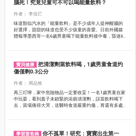
腦死！究竟兒童可不可以喝能量飲料？
作者： 李佳芢
味道類似汽水的「能量飲料」是不少成年人提神醒腦的
好選擇，甜甜的味道也受不少孩童的喜愛。日前外國媒
體報導墨西哥一名6歲男童喝下能量飲料後中毒，昏迷6
天後母親決定忍痛拔管放棄治療。究竟兒童是否可以飲
用能量飲料？飲用過量對身體會有什麼影響？
把清潔劑當飲料喝，1歲男童食道灼
寶貝健康
傷僅剩0.3公分
作者： 周品攸
再三叮嚀，家中危險物品一定要收妥！一名1歲男童在家
中玩耍，看到蓋子未鎖緊的浴廁清潔劑，誤當飲料喝下
去，當場痛得大哭，送醫時食道嚴重灼傷，胃還有多處
壞死，經過8次手術後，由於食道損壞嚴重，最後僅剩0.3
公分，是一般孩童的10分之1。
你不孤單！研究：寶寶出生第一
學習當爸媽