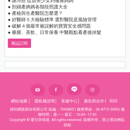
● 謝沛恩 從甜美少女到優雅媽媽
● 剖婦產媽媽各階段照護大全
● 產檢與生產醫院怎麼選？
● 好醫師５大檢驗標準 選對醫院是風險管理
● 破解４個最常被誤解的寶寶安全感問題
● 藥膳、茶飲、日常保養 中醫觀點看產後掉髮
雜誌訂閱
網站地圖
│
隱私權說明
│
客服中心
│
廣告與合作
|
RSS
婦幼網路股份有限公司 統編：70458331 服務專線：02-8712-5959 | 服
務時間：週一～週五：10:00~17:30
Copyright © 嬰兒與母親. All rights reserved. 版權所有，禁止擅自轉貼
節錄