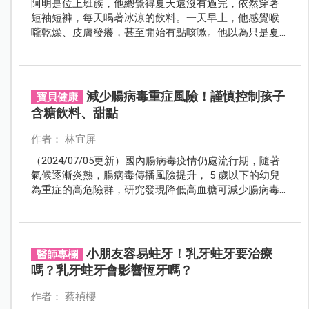
阿明是位上班族，他總覺得夏天還沒有過完，依然穿著
短袖短褲，每天喝著冰涼的飲料。一天早上，他感覺喉
嚨乾燥、皮膚發癢，甚至開始有點咳嗽。他以為只是夏
天太熱所致，便沒有多加理會。幾天後，情況不但沒有
好轉，反而更加嚴重。這時他才想起去看中醫。
減少腸病毒重症風險！謹慎控制孩子
寶貝健康
含糖飲料、甜點
作者： 林宜屏
（2024/07/05更新）國內腸病毒疫情仍處流行期，隨著
氣候逐漸炎熱，腸病毒傳播風險提升， 5 歲以下的幼兒
為重症的高危險群，研究發現降低高血糖可減少腸病毒
重症風險，應該謹慎控制孩子含糖飲料、布丁、果凍等
甜點，以降低腸病毒重症風險。
小朋友容易蛀牙！乳牙蛀牙要治療
醫師專欄
嗎？乳牙蛀牙會影響恆牙嗎？
作者： 蔡禎櫻