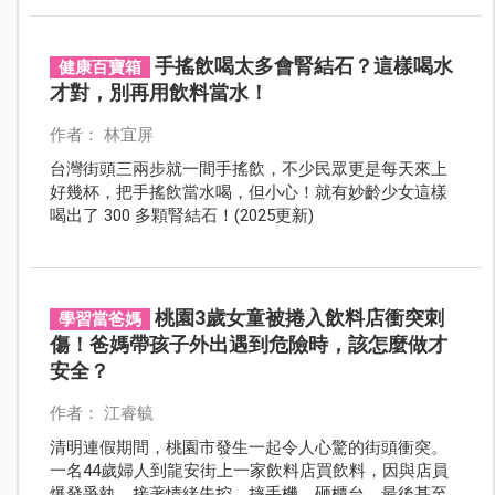
手搖飲喝太多會腎結石？這樣喝水
健康百寶箱
才對，別再用飲料當水！
作者： 林宜屏
台灣街頭三兩步就一間手搖飲，不少民眾更是每天來上
好幾杯，把手搖飲當水喝，但小心！就有妙齡少女這樣
喝出了 300 多顆腎結石！(2025更新)
桃園3歲女童被捲入飲料店衝突刺
學習當爸媽
傷！爸媽帶孩子外出遇到危險時，該怎麼做才
安全？
作者： 江睿毓
清明連假期間，桃園市發生一起令人心驚的街頭衝突。
一名44歲婦人到龍安街上一家飲料店買飲料，因與店員
爆發爭執，接著情緒失控，摔手機、砸櫃台，最後甚至