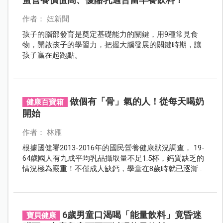
作者： 妞新聞
孩子的腦部發育是奠定基礎能力的關鍵，用9種常見食
物，開啟孩子的學習力，把握大腦發展的關鍵時期，讓
孩子贏在起跑點。
做個有「骨」氣的人！從每天喝奶
健康百寶箱
開始
作者： 林雁
根據國健署2013-2016年的國民營養健康狀況調查， 19-
64歲國人有九成平均乳品攝取量不足1.5杯，鈣質缺乏的
情況極為嚴重！不僅成人缺鈣，學童在8歲時就已逐漸以
飲料取代乳品。2012年國健署針對國小學童的營養健康
狀況變遷調查顯示各類營養素中，鈣質缺乏的情形最為
嚴重，且65.7%的學童每日攝取乳品不足一份。
6歲男童口渴喝「能量飲料」竟昏迷
寶貝健康