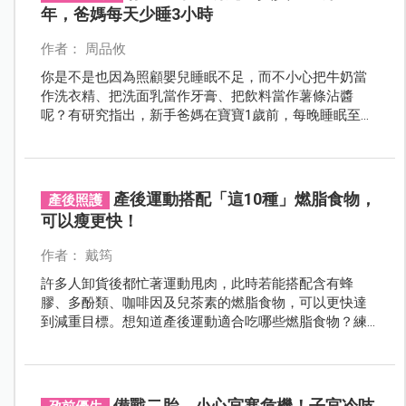
年，爸媽每天少睡3小時
作者： 周品攸
你是不是也因為照顧嬰兒睡眠不足，而不小心把牛奶當
作洗衣精、把洗面乳當作牙膏、把飲料當作薯條沾醬
呢？有研究指出，新手爸媽在寶寶1歲前，每晚睡眠至少
少了3小時！也難怪有人會祝賀剛成為爸媽：「恭喜加入
睡不飽行列」。
產後運動搭配「這10種」燃脂食物，
產後照護
可以瘦更快！
作者： 戴筠
許多人卸貨後都忙著運動甩肉，此時若能搭配含有蜂
膠、多酚類、咖啡因及兒茶素的燃脂食物，可以更快達
到減重目標。想知道產後運動適合吃哪些燃脂食物？練
肌肉要怎麼吃？運動前後的飲食準則？快來聽聽運動營
養學會專家怎麼說。
備戰二胎，小心宮寒危機！子宮冷吱