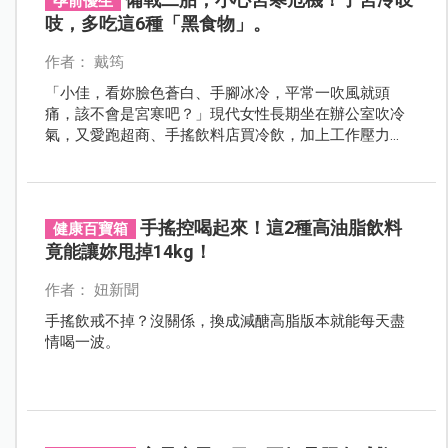
孕前優生
吱，多吃這6種「黑食物」。
作者： 戴筠
「小佳，看妳臉色蒼白、手腳冰冷，平常一吹風就頭
痛，該不會是宮寒吧？」現代女性長期坐在辦公室吹冷
氣，又愛跑超商、手搖飲料店買冷飲，加上工作壓力
大、生活作息不正常，很容易變成「冰」山美人。由於
臨床上半數左右的二胎不孕患者都有宮寒傾向，想拚二
胎，最好先檢查自己有沒有宮寒症狀。
手搖控喝起來！這2種高油脂飲料
健康百寶箱
竟能讓妳甩掉14kg！
作者： 妞新聞
手搖飲戒不掉？沒關係，換成減醣高脂版本就能每天盡
情喝一波。