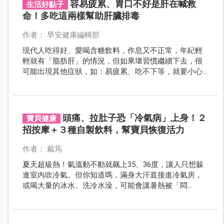
容易疲累、胃口不好是肝在喊救
生活好點子
命！多吃這兩樣幫助肝臟排毒
作者： 早安健康編輯部
現代人吃得好、愛喝含糖飲料，作息又不正常，年紀輕
輕就有「脂肪肝」的情況，但如果壞習慣繼續下去，很
可能出現其他症狀，如：易疲累、吃不下等，就要小心
肝在向你求救。
頭痛、拉肚子恐「冷氣病」上身！２
寶貝健康
招按摩＋３種自製飲料，幫寶貝恢復活力
作者： 戴筠
夏天超級熱！氣溫動不動就飆上35、36度，讓人只想躲
進室內吹冷氣。但你知道嗎，滿身大汗直接進冷氣房，
或喝大量的冰水、洗冷水澡，可能會讓暑熱被「悶
住」，引發冷氣病上身！