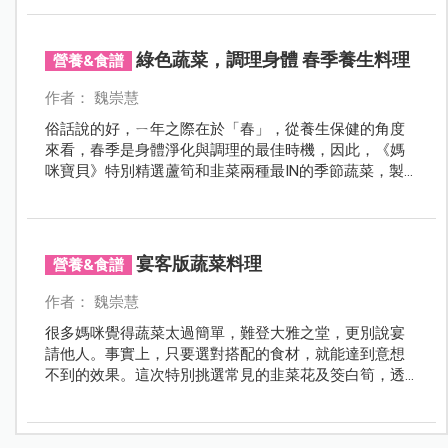
綠色蔬菜，調理身體 春季養生料理
營養&食譜
作者： 魏崇慧
俗話說的好，ㄧ年之際在於「春」，從養生保健的角度
來看，春季是身體淨化與調理的最佳時機，因此，《媽
咪寶貝》特別精選蘆筍和韭菜兩種最IN的季節蔬菜，製
作出「鮮」味十足的料理，更讓您為ㄧ年的健康打下良
好基礎。
宴客版蔬菜料理
營養&食譜
作者： 魏崇慧
很多媽咪覺得蔬菜太過簡單，難登大雅之堂，更別說宴
請他人。事實上，只要選對搭配的食材，就能達到意想
不到的效果。這次特別挑選常見的韭菜花及筊白筍，透
過一些小變化，瞬間變身成為一道宴客級的蔬菜料理。