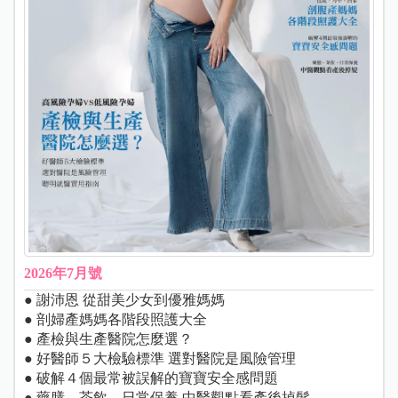
2026年7月號
● 謝沛恩 從甜美少女到優雅媽媽
● 剖婦產媽媽各階段照護大全
● 產檢與生產醫院怎麼選？
● 好醫師５大檢驗標準 選對醫院是風險管理
● 破解４個最常被誤解的寶寶安全感問題
● 藥膳、茶飲、日常保養 中醫觀點看產後掉髮