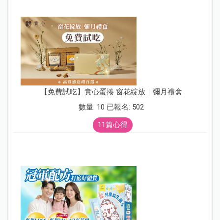
【免費試吃】實心蛋捲 窗花綻放｜彌月禮盒
數量: 10 已報名: 502
11篇心得