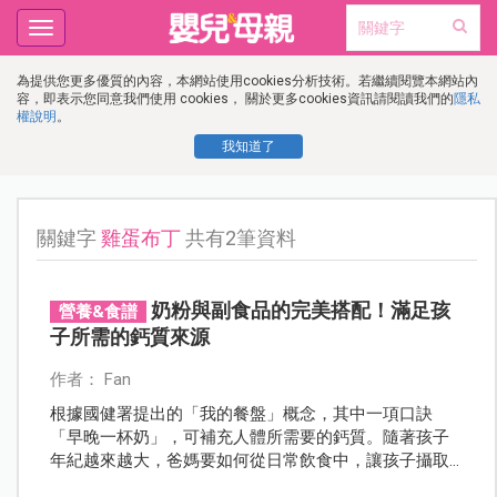
Toggle
navigation
為提供您更多優質的內容，本網站使用cookies分析技術。若繼續閱覽本網站內
容，即表示您同意我們使用 cookies， 關於更多cookies資訊請閱讀我們的
隱私
權說明
。
我知道了
關鍵字
雞蛋布丁
共有2筆資料
奶粉與副食品的完美搭配！滿足孩
營養&食譜
子所需的鈣質來源
作者： Fan
根據國健署提出的「我的餐盤」概念，其中一項口訣
「早晚一杯奶」，可補充人體所需要的鈣質。隨著孩子
年紀越來越大，爸媽要如何從日常飲食中，讓孩子攝取
足夠的奶類呢？善用這兩道常見的副食品，就能完美滿