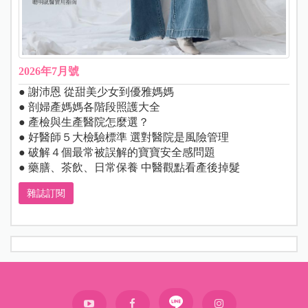
2026年7月號
● 謝沛恩 從甜美少女到優雅媽媽
● 剖婦產媽媽各階段照護大全
● 產檢與生產醫院怎麼選？
● 好醫師５大檢驗標準 選對醫院是風險管理
● 破解４個最常被誤解的寶寶安全感問題
● 藥膳、茶飲、日常保養 中醫觀點看產後掉髮
雜誌訂閱