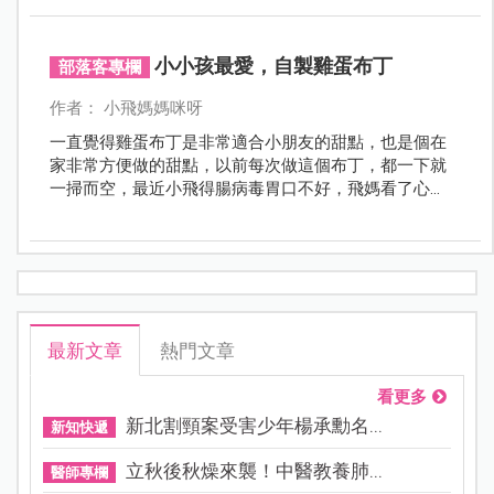
足孩子所需的鈣質唷！快學起來！
小小孩最愛，自製雞蛋布丁
部落客專欄
作者： 小飛媽媽咪呀
一直覺得雞蛋布丁是非常適合小朋友的甜點，也是個在
家非常方便做的甜點，以前每次做這個布丁，都一下就
一掃而空，最近小飛得腸病毒胃口不好，飛媽看了心
疼，決定稍微改良做幾個給小飛。配方是參考多個食譜
後改良而來，真的很簡單零難度，不需要烤箱就可以完
成，大家可以在家試試看.....
最新文章
熱門文章
看更多
新北割頸案受害少年楊承勳名...
新知快遞
立秋後秋燥來襲！中醫教養肺...
醫師專欄