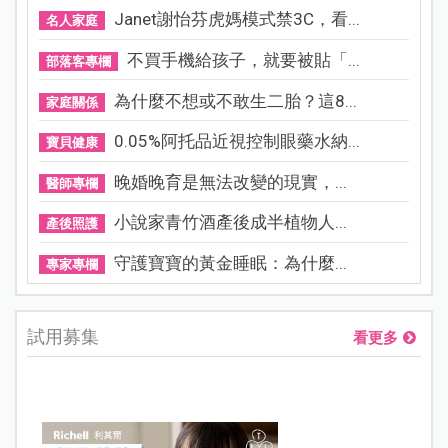
Janet謝怡芬虎媽模式禁3C，看...
名人家庭
不買手機給孩子，就要被貼「...
部落客專欄
為什麼不想或不敢生二胎？這8...
家庭關係
0.05%阿托品近視控制眼藥水納...
寶貝健康
晚婚晚育是無法改變的現實，...
醫師專欄
小說家青竹酒產後成半植物人...
產後照護
守護寶寶的黃金睡眠：為什麼...
專家專欄
試用募集
看更多