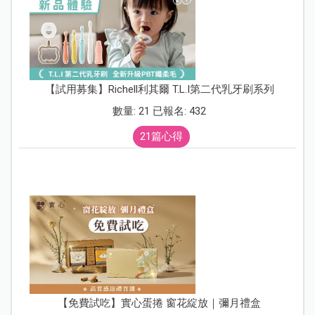
【試用募集】Richell利其爾 T.L.I第二代乳牙刷系列
數量: 21 已報名: 432
21篇心得
【免費試吃】實心蛋捲 窗花綻放｜彌月禮盒