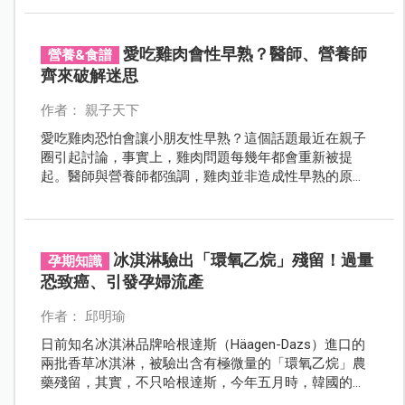
愛吃雞肉會性早熟？醫師、營養師
營養&食譜
齊來破解迷思
作者： 親子天下
愛吃雞肉恐怕會讓小朋友性早熟？這個話題最近在親子
圈引起討論，事實上，雞肉問題每幾年都會重新被提
起。醫師與營養師都強調，雞肉並非造成性早熟的原
因，減少高油、高脂的食物攝取才是正確之道。
冰淇淋驗出「環氧乙烷」殘留！過量
孕期知識
恐致癌、引發孕婦流產
作者： 邱明瑜
日前知名冰淇淋品牌哈根達斯（Häagen-Dazs）進口的
兩批香草冰淇淋，被驗出含有極微量的「環氧乙烷」農
藥殘留，其實，不只哈根達斯，今年五月時，韓國的
SAMYANG火辣雞肉風味泡麵，以及去年底GODIVA所生