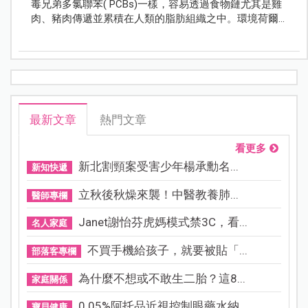
毒兄弟多氯聯苯( PCBs)一樣，容易透過食物鏈尤其是雞
肉、豬肉傳遞並累積在人類的脂肪組織之中。環境荷爾
蒙長期累積人體，可能影響智力、生育能力等，甚至有
致癌可能；也因此再度引起人們對環境荷爾蒙的關注，
在生活中處處充斥環境荷爾蒙之下，家長究竟該如何幫
孩子尋求自保之道呢？
最新文章
熱門文章
看更多
新北割頸案受害少年楊承勳名...
新知快遞
立秋後秋燥來襲！中醫教養肺...
醫師專欄
Janet謝怡芬虎媽模式禁3C，看...
名人家庭
不買手機給孩子，就要被貼「...
部落客專欄
為什麼不想或不敢生二胎？這8...
家庭關係
0.05%阿托品近視控制眼藥水納...
寶貝健康