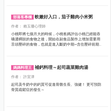
桃很喜歡的7M副食品：小白菜雞肉細麵。
軟嫩好入口，茄子雞肉小米粥
部落客專欄
作者： 賴玉珊心理師
小桃即將七個月大的時候，小桃爸媽評估小桃已經能吞
嚥濃稠狀的食物之後，開始在副食品製作上增加需要用
舌頭壓碎的食物，也就是進入斷奶中期~含住壓碎前期。
今天介紹的茄子雞肉小米粥， 就是在斷奶中期~含住壓
碎前期的推薦食譜。
補鈣料理～起司蔬菜雞肉湯
媽媽料理王
作者： 許宜津
起司及牛奶中的鈣質可促進骨骼生長、強健！ 更可預防
骨質疏鬆症的發生～