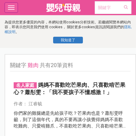
Toggle
navigation
為提供您更多優質的內容，本網站使用cookies分析技術。若繼續閱覽本網站內
容，即表示您同意我們使用 cookies， 關於更多cookies資訊請閱讀我們的
隱私
權說明
。
我知道了
關鍵字
雞肉
共有20筆資料
媽媽不喜歡吃芒果肉、只喜歡啃芒果
名人家庭
心？蕭彤雯：「我不要孩子不懂感激！」
作者： 江睿毓
你們家的雞腿總是先給孩子吃？芒果肉也是？蕭彤雯呼
籲，到了這個年代，真的不要再讓小孩覺得媽媽不喜歡
吃雞肉、只愛啃雞爪，不喜歡吃芒果肉、只喜歡啃芒果
心，不喜歡吃魚肉、只喜歡啃魚頭了！