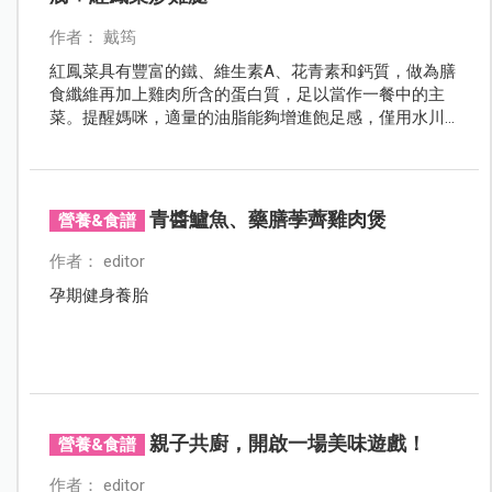
作者： 戴筠
紅鳳菜具有豐富的鐵、維生素A、花青素和鈣質，做為膳
食纖維再加上雞肉所含的蛋白質，足以當作一餐中的主
菜。提醒媽咪，適量的油脂能夠增進飽足感，僅用水川
燙食材，不但容易感到飢餓，也難以滿足口腹之慾，反
而不利減重。
青醬鱸魚、藥膳荸薺雞肉煲
營養&食譜
作者： editor
孕期健身養胎
親子共廚，開啟一場美味遊戲！
營養&食譜
作者： editor