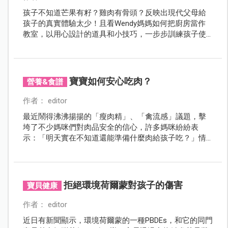
孩子不知道芒果有籽？雞肉有骨頭？反映出現代父母給
孩子的真實體驗太少！且看Wendy媽媽如何把廚房當作
教室，以用心設計的道具和小技巧，一步步訓練孩子使
用廚具、刀具，在玩樂之中輕鬆學習簡單的烹飪技巧。
此外，更示範4道超「卡娃伊」的創意料理，有效改善孩
子各種偏食問題！
寶寶如何安心吃肉？
營養&食譜
作者： editor
最近鬧得沸沸揚揚的「瘦肉精」、「禽流感」議題，擊
垮了不少媽咪們對肉品安全的信心，許多媽咪紛紛表
示：「明天實在不知道還能準備什麼肉給孩子吃？」情
況真有這麼糟嗎？究竟，瘦肉精是什麼？對人體有何影
響？禽流感爆發後，雞肉能夠放心吃嗎？該怎麼吃才能
遠離風險？讓醫師與達人為大家解除滿腹的疑惑吧！
拒絕環境荷爾蒙對孩子的傷害
寶貝健康
作者： editor
近日有新聞顯示，環境荷爾蒙的一種PBDEs，和它的同門