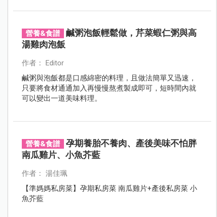
產的六款冰淇淋以及雀巢旗下的兩款雪糕同樣都因為被
驗出含有「環氧乙烷」而下架銷毀，但環氧乙烷是什
麼？究竟會對人體產生什麼樣的影響？
鹹粥泡飯輕鬆做，芹菜蝦仁粥與高
營養&食譜
湯雞肉泡飯
作者： Editor
鹹粥與泡飯都是口感綿密的料理，且做法簡單又迅速，
只要將食材通通加入再慢慢熬煮製成即可，短時間內就
可以變出一道美味料理。
孕期養胎不養肉、產後美味不怕胖
營養&食譜
南瓜雞片、小魚芥藍
作者： 湯佳珮
【準媽媽私房菜】孕期私房菜 南瓜雞片+產後私房菜 小
魚芥藍