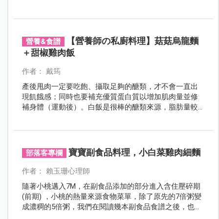
【營養師の私廚料理】菇菇烏龍麵
營養&食譜
＋甜椒雞肉飯
作者： 戴筠
產後甩肉一定要吃飽、攝取足夠的醣類，才不會一直出
現飢餓感；同時也要補充優質蛋白質以增加肌肉量並修
補身體（運動後）。白飯是很棒的醣類來源，脂肪量較
低的雞絞肉則可以作為蛋白質的來源。
寶寶副食品料理，小白菜雞肉細麵
部落客專欄
作者： 賴玉珊心理師
隨著小桃邁入7M，在副食品添加的部分進入含住壓碎期
(前期) ，小桃的熱量來源食物菜單，除了原先的7倍粥變
成濃稠的5倍粥，我們在閱讀幾本副食品食譜之後，也開
始幫小桃添加細麵、烏龍麵等食材，今天要介紹的是小