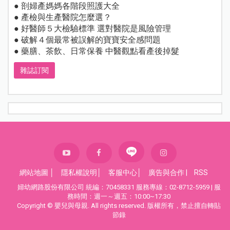
● 剖婦產媽媽各階段照護大全
● 產檢與生產醫院怎麼選？
● 好醫師５大檢驗標準 選對醫院是風險管理
● 破解４個最常被誤解的寶寶安全感問題
● 藥膳、茶飲、日常保養 中醫觀點看產後掉髮
雜誌訂閱
網站地圖
│
隱私權說明
│
客服中心
│
廣告與合作
|
RSS
婦幼網路股份有限公司 統編：70458331 服務專線：02-8712-5959 | 服
務時間：週一～週五：10:00~17:30
Copyright © 嬰兒與母親. All rights reserved. 版權所有，禁止擅自轉貼
節錄