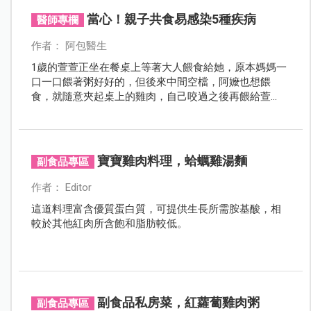
當心！親子共食易感染5種疾病
醫師專欄
作者： 阿包醫生
1歲的萱萱正坐在餐桌上等著大人餵食給她，原本媽媽一
口一口餵著粥好好的，但後來中間空檔，阿嬤也想餵
食，就隨意夾起桌上的雞肉，自己咬過之後再餵給萱
萱，然而過了4、5天，萱萱開始發高燒，口內也起水
泡，嘴唇周圍更起紅疹，媽媽趕緊帶她去看醫生，一檢
查才知道是感染了「疱疹性齒齦炎」，原來是因為前幾
天晚上阿嬤將口中食物嚼碎餵給萱萱，才使她得了此
寶寶雞肉料理，蛤蠣雞湯麵
副食品專區
病。
作者： Editor
這道料理富含優質蛋白質，可提供生長所需胺基酸，相
較於其他紅肉所含飽和脂肪較低。
副食品私房菜，紅蘿蔔雞肉粥
副食品專區