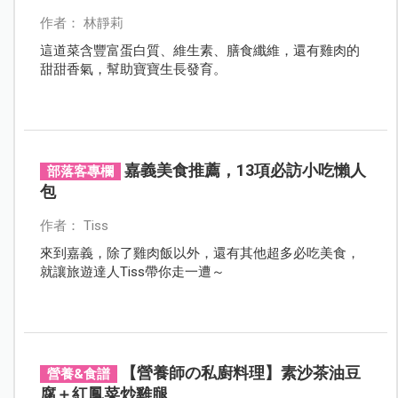
作者： 林靜莉
這道菜含豐富蛋白質、維生素、膳食纖維，還有雞肉的
甜甜香氣，幫助寶寶生長發育。
嘉義美食推薦，13項必訪小吃懶人
部落客專欄
包
作者： Tiss
來到嘉義，除了雞肉飯以外，還有其他超多必吃美食，
就讓旅遊達人Tiss帶你走一遭～
【營養師の私廚料理】素沙茶油豆
營養&食譜
腐＋紅鳳菜炒雞腿