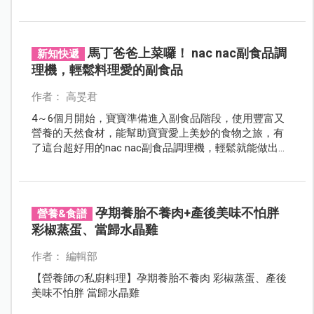
馬丁爸爸上菜囉！ nac nac副食品調
新知快遞
理機，輕鬆料理愛的副食品
作者： 高旻君
4～6個月開始，寶寶準備進入副食品階段，使用豐富又
營養的天然食材，能幫助寶寶愛上美妙的食物之旅，有
了這台超好用的nac nac副食品調理機，輕鬆就能做出愛
的副食品。一起來看藝人馬丁在上市發表會現場，挑戰
快速做出美味的南瓜雞肉核桃糊。
孕期養胎不養肉+產後美味不怕胖
營養&食譜
彩椒蒸蛋、當歸水晶雞
作者： 編輯部
【營養師の私廚料理】孕期養胎不養肉 彩椒蒸蛋、產後
美味不怕胖 當歸水晶雞