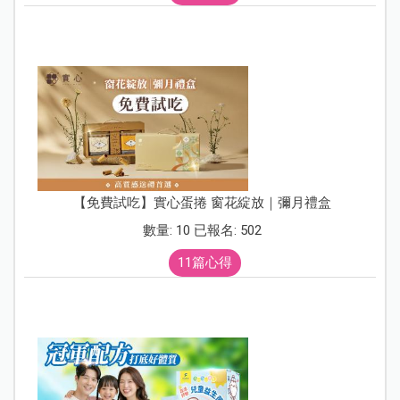
【免費試吃】實心蛋捲 窗花綻放｜彌月禮盒
數量: 10 已報名: 502
11篇心得