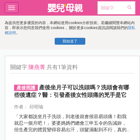
Toggle
navigation
為提供您更多優質的內容，本網站使用cookies分析技術。若繼續閱覽本網站內
容，即表示您同意我們使用 cookies， 關於更多cookies資訊請閱讀我們的
隱私
權說明
。
我知道了
關鍵字
陳燕菁
共有1筆資料
產後坐月子可以洗頭嗎？洗頭會有哪
產後照護
些後遺症？醫：引發產後女性頭痛的兇手是它
作者： 邱明瑜
「大家都說坐月子洗頭，到老後就會很容易頭痛！勸我
就忍一個月吧！」婆婆媽媽們總會三申五令的告誡妳，
但生產完的體質變得容易出汗，頭髮濕黏到不行，真的
不能洗頭嗎？