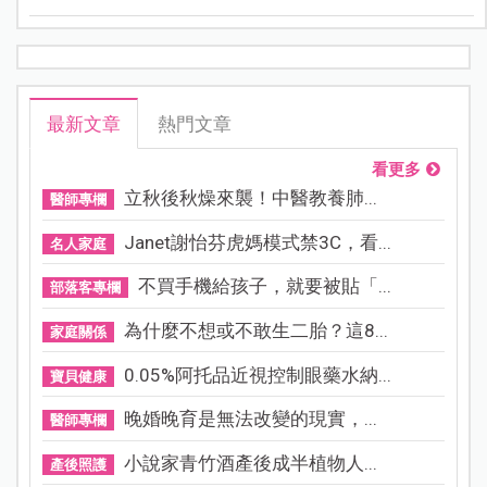
最新文章
熱門文章
看更多
立秋後秋燥來襲！中醫教養肺...
醫師專欄
Janet謝怡芬虎媽模式禁3C，看...
名人家庭
不買手機給孩子，就要被貼「...
部落客專欄
為什麼不想或不敢生二胎？這8...
家庭關係
0.05%阿托品近視控制眼藥水納...
寶貝健康
晚婚晚育是無法改變的現實，...
醫師專欄
小說家青竹酒產後成半植物人...
產後照護