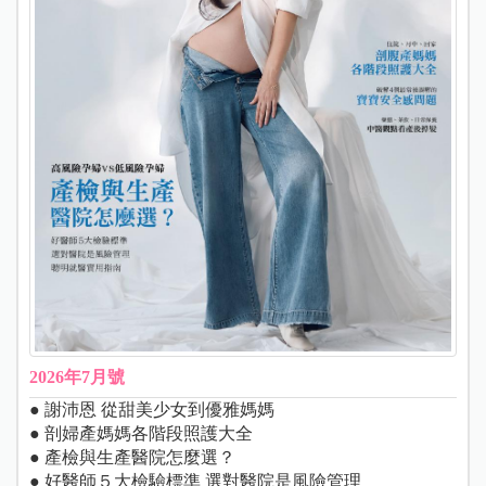
2026年7月號
● 謝沛恩 從甜美少女到優雅媽媽
● 剖婦產媽媽各階段照護大全
● 產檢與生產醫院怎麼選？
● 好醫師５大檢驗標準 選對醫院是風險管理