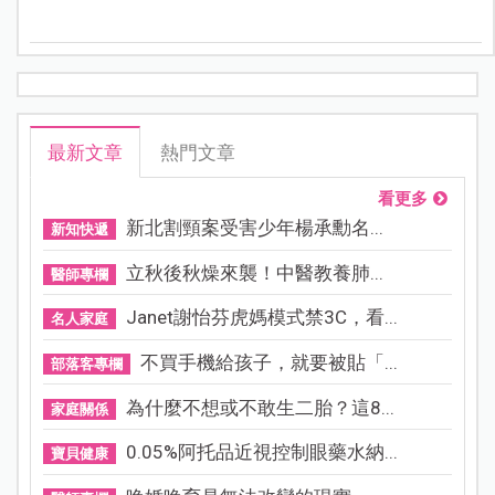
的誤會！
最新文章
熱門文章
看更多
新北割頸案受害少年楊承勳名...
新知快遞
立秋後秋燥來襲！中醫教養肺...
醫師專欄
Janet謝怡芬虎媽模式禁3C，看...
名人家庭
不買手機給孩子，就要被貼「...
部落客專欄
為什麼不想或不敢生二胎？這8...
家庭關係
0.05%阿托品近視控制眼藥水納...
寶貝健康