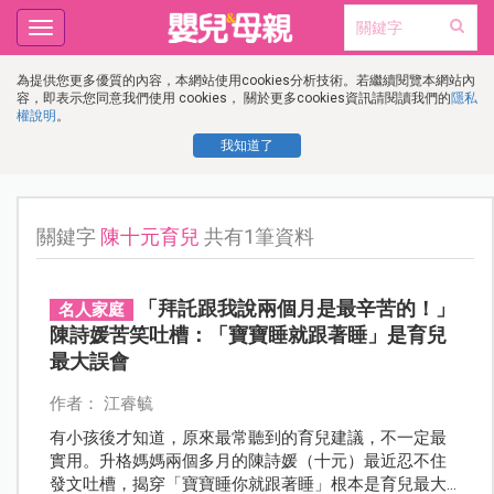
Toggle
navigation
為提供您更多優質的內容，本網站使用cookies分析技術。若繼續閱覽本網站內
容，即表示您同意我們使用 cookies， 關於更多cookies資訊請閱讀我們的
隱私
權說明
。
我知道了
關鍵字
陳十元育兒
共有1筆資料
「拜託跟我說兩個月是最辛苦的！」
名人家庭
陳詩媛苦笑吐槽：「寶寶睡就跟著睡」是育兒
最大誤會
作者： 江睿毓
有小孩後才知道，原來最常聽到的育兒建議，不一定最
實用。升格媽媽兩個多月的陳詩媛（十元）最近忍不住
發文吐槽，揭穿「寶寶睡你就跟著睡」根本是育兒最大