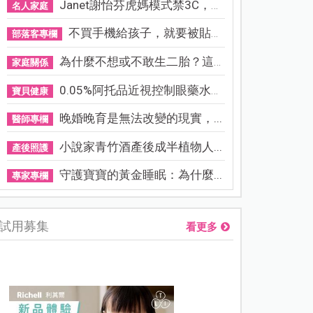
Janet謝怡芬虎媽模式禁3C，看...
名人家庭
不買手機給孩子，就要被貼「...
部落客專欄
為什麼不想或不敢生二胎？這8...
家庭關係
0.05%阿托品近視控制眼藥水納...
寶貝健康
晚婚晚育是無法改變的現實，...
醫師專欄
小說家青竹酒產後成半植物人...
產後照護
守護寶寶的黃金睡眠：為什麼...
專家專欄
試用募集
看更多