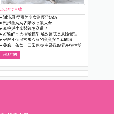
2026年7月號
● 謝沛恩 從甜美少女到優雅媽媽
● 剖婦產媽媽各階段照護大全
● 產檢與生產醫院怎麼選？
● 好醫師５大檢驗標準 選對醫院是風險管理
● 破解４個最常被誤解的寶寶安全感問題
● 藥膳、茶飲、日常保養 中醫觀點看產後掉髮
雜誌訂閱