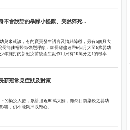
身不會說話的暴躁小怪獸、突然猝死…
幼兒來就診，有的寶寶發生語言及情緖障礙，另有5個月大
院長簡佳裕醫師強烈呼籲：家長應儘速帶6個月大至5歲嬰幼
少年施打的新冠疫苗後產生副作用只有10萬分之1的機率，
若嬰幼兒長新冠發生語言障礙就要即早復健，家長勿有「大
錯失語言學習的關鍵期。
長新冠常見症狀及對策
以下的染疫人數，累計逼近80萬大關，雖然目前染疫之嬰幼
影響，仍不能夠掉以輕心。