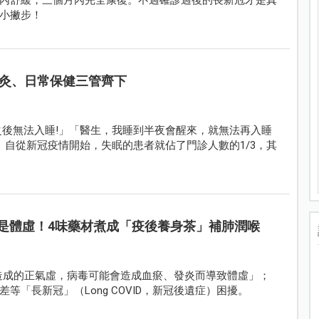
小撇步！
灸、日常保健三管齊下
之後無法入睡!」「醫生，我睡到半夜會醒來，就無法再入睡
」自從新冠疫情開始，失眠的患者就佔了門診人數的1/3，其
是體虛！4味藥材煮成「疫後養身茶」補肺潤喉
瘟疫造成的正氣虛，病毒可能會造成血瘀、發炎而導致體虛」；
「長新冠」（Long COVID，新冠後遺症）困擾。