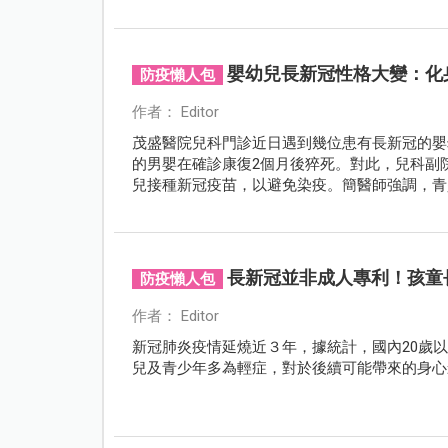
嬰幼兒長新冠性格大變：化
防疫懶人包
作者： Editor
茂盛醫院兒科門診近日遇到幾位患有長新冠的嬰
的男嬰在確診康復2個月後猝死。對此，兒科副
兒接種新冠疫苗，以避免染疫。簡醫師強調，青
至於嬰幼兒則更低，家長不要過度擔憂。此外，
雞慢啼」的老觀念，若拖過6個月再治療，恐將
長新冠並非成人專利！孩童
防疫懶人包
作者： Editor
新冠肺炎疫情延燒近３年，據統計，國內20歲
兒及青少年多為輕症，對於後續可能帶來的身心