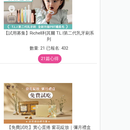
【試用募集】Richell利其爾 T.L.I第二代乳牙刷系
列
數量: 21 已報名: 432
21篇心得
【免費試吃】實心蛋捲 窗花綻放｜彌月禮盒