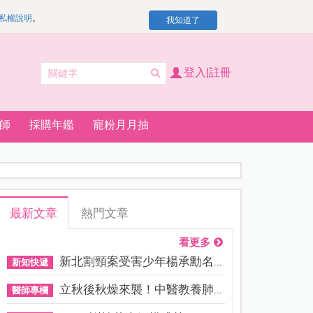
私權說明
。
我知道了
登入|註冊
師
採購年鑑
寵粉月月抽
最新文章
熱門文章
看更多
新北割頸案受害少年楊承勳名...
新知快遞
立秋後秋燥來襲！中醫教養肺...
醫師專欄