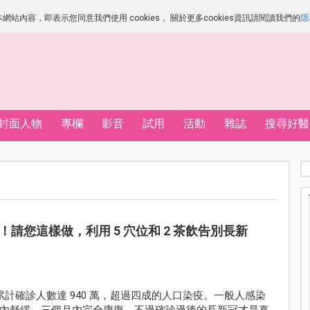
站內容，即表示您同意我們使用 cookies， 關於更多cookies資訊請閱讀我們的
隱
封面人物
專欄
影音
試用
活動
雜誌
搜尋好醫
請您這樣做，利用 5 穴位和 2 茶飲告別長新
肺炎累計確診人數達 940 萬，超過四成的人口染疫。一般人感染
內舒緩，三個月內完全康復。不過確診過後的長新冠才是真