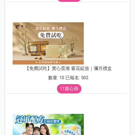
【免費試吃】實心蛋捲 窗花綻放｜彌月禮盒
數量: 10 已報名: 502
11篇心得