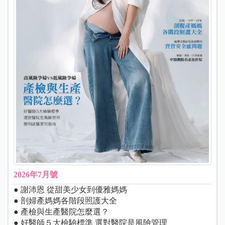
2026年7月號
● 謝沛恩 從甜美少女到優雅媽媽
● 剖婦產媽媽各階段照護大全
● 產檢與生產醫院怎麼選？
● 好醫師５大檢驗標準 選對醫院是風險管理