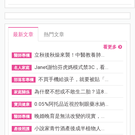
育模式多元化，加上孩子個性與能力差異，如何陪伴孩
子學習、拿捏關心的尺度也成為每位家長的重要課題。
最新文章
熱門文章
看更多
立秋後秋燥來襲！中醫教養肺...
醫師專欄
Janet謝怡芬虎媽模式禁3C，看...
名人家庭
不買手機給孩子，就要被貼「...
部落客專欄
為什麼不想或不敢生二胎？這8...
家庭關係
0.05%阿托品近視控制眼藥水納...
寶貝健康
晚婚晚育是無法改變的現實，...
醫師專欄
小說家青竹酒產後成半植物人...
產後照護