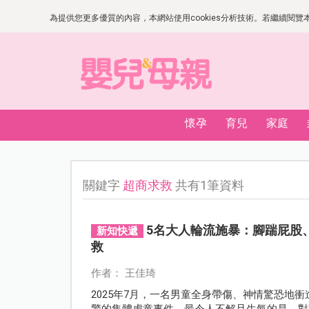
為提供您更多優質的內容，本網站使用cookies分析技術。若繼續閱覽本網
懷孕
育兒
家庭
關鍵字
超商求救
共有1筆資料
5名大人輪流施暴：腳踹屁股
新知快遞
救
作者： 王佳琦
2025年7月，一名男童全身帶傷、神情驚恐地
驚的集體虐童事件，最令人不解且生氣的是，對