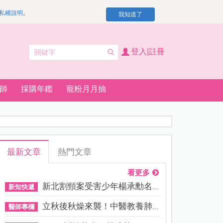
私權說明
。
我知道了
登入|註冊
師
採購年鑑
寵粉月月抽
最新文章
熱門文章
看更多
新北割頸案受害少年楊承勳名...
新知快遞
立秋後秋燥來襲！中醫教養肺...
醫師專欄