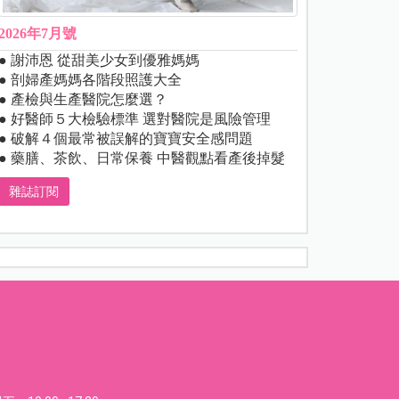
2026年7月號
● 謝沛恩 從甜美少女到優雅媽媽
● 剖婦產媽媽各階段照護大全
● 產檢與生產醫院怎麼選？
● 好醫師５大檢驗標準 選對醫院是風險管理
● 破解４個最常被誤解的寶寶安全感問題
● 藥膳、茶飲、日常保養 中醫觀點看產後掉髮
雜誌訂閱