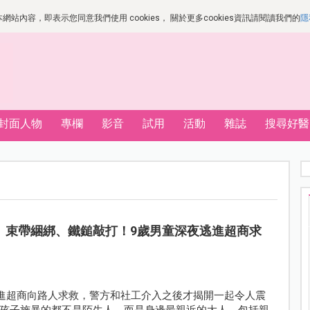
站內容，即表示您同意我們使用 cookies， 關於更多cookies資訊請閱讀我們的
隱
封面人物
專欄
影音
試用
活動
雜誌
搜尋好醫
、束帶綑綁、鐵鎚敲打！9歲男童深夜逃進超商求
衝進超商向路人求救，警方和社工介入之後才揭開一起令人震
孩子施暴的都不是陌生人，而是身邊最親近的大人，包括親