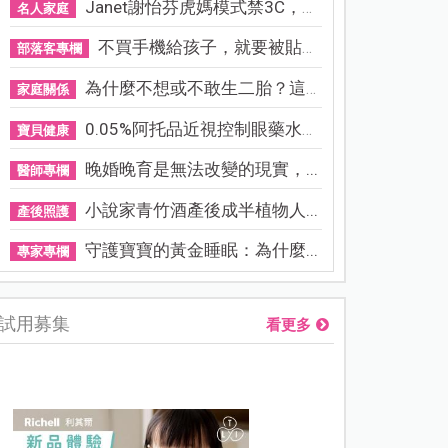
Janet謝怡芬虎媽模式禁3C，看...
名人家庭
不買手機給孩子，就要被貼「...
部落客專欄
為什麼不想或不敢生二胎？這8...
家庭關係
0.05%阿托品近視控制眼藥水納...
寶貝健康
晚婚晚育是無法改變的現實，...
醫師專欄
小說家青竹酒產後成半植物人...
產後照護
守護寶寶的黃金睡眠：為什麼...
專家專欄
試用募集
看更多