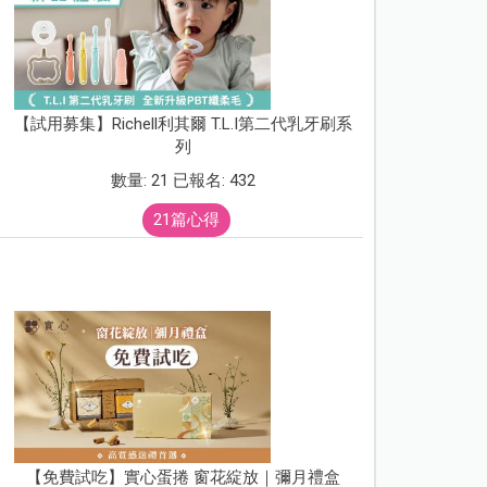
【試用募集】Richell利其爾 T.L.I第二代乳牙刷系
列
數量: 21 已報名: 432
21篇心得
【免費試吃】實心蛋捲 窗花綻放｜彌月禮盒