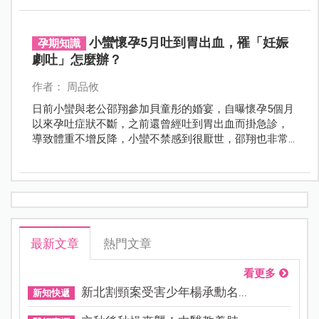
小蠻懷孕5月吐到胃出血，罹「妊娠
孕期知識
劇吐」怎麼辦？
作者： 周品攸
日前小蠻與老公邵翔參加貝童彤的婚宴，自曝懷孕5個月
以來孕吐症狀不斷，之前還曾經吐到胃出血而掛急診，
導致體重不增反降，小蠻不禁感到很厭世，邵翔也非常
心疼老婆。孕期有「妊娠劇吐」該怎麼辦？會不會影響
到胎兒健康？
最新文章
熱門文章
看更多
新北割頸案受害少年楊承勳名...
新知快遞