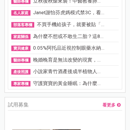
立秋後秋燥來襲！中醫教養肺...
醫師專欄
Janet謝怡芬虎媽模式禁3C，看...
名人家庭
不買手機給孩子，就要被貼「...
部落客專欄
為什麼不想或不敢生二胎？這8...
家庭關係
0.05%阿托品近視控制眼藥水納...
寶貝健康
晚婚晚育是無法改變的現實，...
醫師專欄
小說家青竹酒產後成半植物人...
產後照護
守護寶寶的黃金睡眠：為什麼...
專家專欄
試用募集
看更多