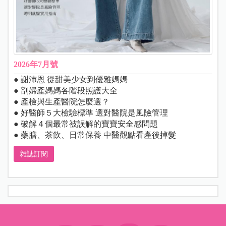
2026年7月號
● 謝沛恩 從甜美少女到優雅媽媽
● 剖婦產媽媽各階段照護大全
● 產檢與生產醫院怎麼選？
● 好醫師５大檢驗標準 選對醫院是風險管理
● 破解４個最常被誤解的寶寶安全感問題
● 藥膳、茶飲、日常保養 中醫觀點看產後掉髮
雜誌訂閱