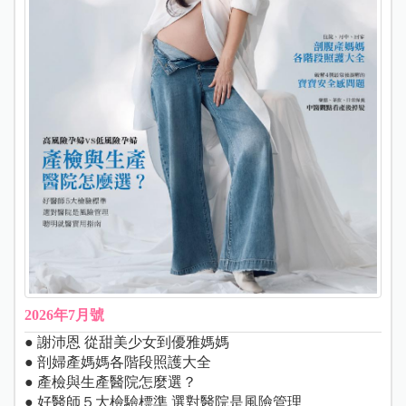
2026年7月號
● 謝沛恩 從甜美少女到優雅媽媽
● 剖婦產媽媽各階段照護大全
● 產檢與生產醫院怎麼選？
● 好醫師５大檢驗標準 選對醫院是風險管理