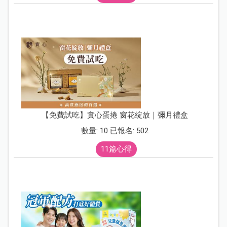
【免費試吃】實心蛋捲 窗花綻放｜彌月禮盒
數量: 10 已報名: 502
11篇心得