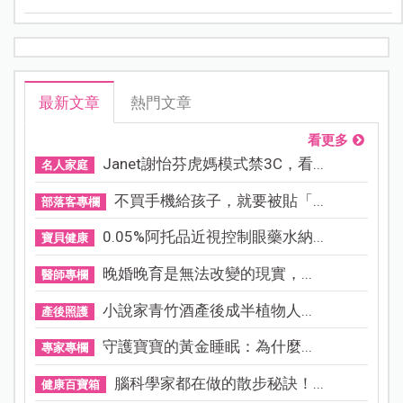
最新文章
熱門文章
看更多
Janet謝怡芬虎媽模式禁3C，看...
名人家庭
不買手機給孩子，就要被貼「...
部落客專欄
0.05%阿托品近視控制眼藥水納...
寶貝健康
晚婚晚育是無法改變的現實，...
醫師專欄
小說家青竹酒產後成半植物人...
產後照護
守護寶寶的黃金睡眠：為什麼...
專家專欄
腦科學家都在做的散步秘訣！...
健康百寶箱