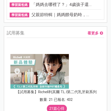
「媽媽去哪裡了？」4歲孩子還...
學習當爸媽
父親節特輯｜媽媽餵母奶時，...
學習當爸媽
試用募集
看更多
【試用募集】Richell利其爾 T.L.I第二代乳牙刷系列
數量: 21 已報名: 432
21篇心得