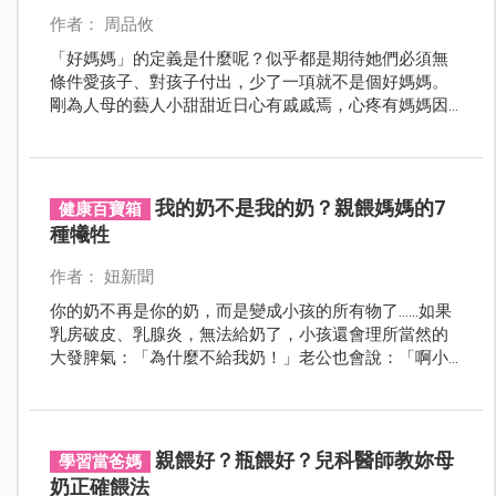
作者： 周品攸
「好媽媽」的定義是什麼呢？似乎都是期待她們必須無
條件愛孩子、對孩子付出，少了一項就不是個好媽媽。
剛為人母的藝人小甜甜近日心有戚戚焉，心疼有媽媽因
為不餵母乳而被責怪對小孩不負責任，呼籲大家別再情
緒勒索媽媽。
我的奶不是我的奶？親餵媽媽的7
健康百寶箱
種犧牲
作者： 妞新聞
你的奶不再是你的奶，而是變成小孩的所有物了......如果
乳房破皮、乳腺炎，無法給奶了，小孩還會理所當然的
大發脾氣：「為什麼不給我奶！」老公也會說：「啊小
孩就是要喝奶啊～我怎麼哄？」
親餵好？瓶餵好？兒科醫師教妳母
學習當爸媽
奶正確餵法