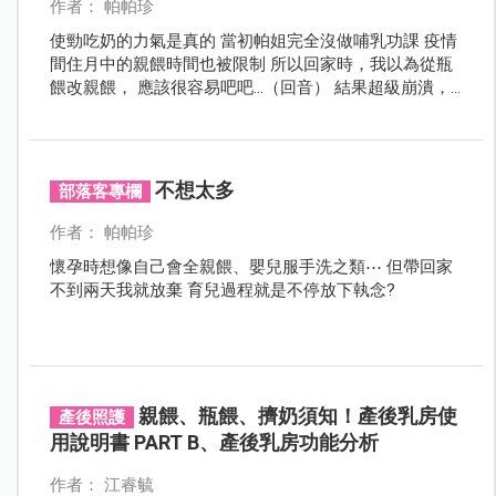
作者： 帕帕珍
使勁吃奶的力氣是真的 當初帕姐完全沒做哺乳功課 疫情
間住月中的親餵時間也被限制 所以回家時，我以為從瓶
餵改親餵， 應該很容易吧吧...（回音） 結果超級崩潰，
嫩嬰已經喜歡奶瓶了 不想吸就喝不飽，餓到沒法度才
塞， 塞到後面我一掀開衣服他就怕了（ＱＱ) 然後就沒然
後了，我就乖乖用擠的瓶餵? #擠奶之路又是另外個故事
不想太多
部落客專欄
作者： 帕帕珍
懷孕時想像自己會全親餵、嬰兒服手洗之類⋯ 但帶回家
不到兩天我就放棄 育兒過程就是不停放下執念?
親餵、瓶餵、擠奶須知！產後乳房使
產後照護
用說明書 PART B、產後乳房功能分析
作者： 江睿毓