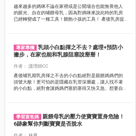
越來越多的媽咪不論在家裡或是公開場合也能無畏他人
的眼光、自在的哺餵母乳，因為對媽咪來說此時的乳房
已經轉變成了一種工具！餵飽小孩的工具！ 產後乳房提
供3種功能：親餵、瓶餵、擠奶，妳可以依照使用需求及
時機選擇適合的模式。
乳頭小白點揮之不去？處理+預防小
專家專欄
撇步，在家也能和乳腺阻塞說掰掰！
作者： 護理師CC
產後哺乳期乳房揮之不去的小白點絕對是親餵媽媽們的
頭號大敵！更可怕的是隱藏在乳管深層處，讓人找不著
的小白點，絕對會讓媽媽們塞奶塞得又快又急。想要自
己在家處理小白點，一起來看看護理師媽咪透過自身經
驗總結出來的撇步和預防方法，跟乳腺阻塞說掰掰～
親餵母乳的壓力使寶寶置身危險！
學習當爸媽
6跡象幫你判斷寶寶是否脫水
作者： 林雁