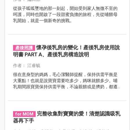
從孩子呱呱墜地的那一刻起，開始受到家人無微不至的
呵護，同時也開啟了一段甜蜜負擔的旅程，先從哺餵母
乳開始，就是一個新奇的挑戰。
懷孕後乳房的變化！產後乳房使用說
產後照護
明書 PART A、產後乳房構造說明
作者： 江睿毓
很在意身型的媽媽，毛心潔醫師提醒，保持供需平衡是
大重點！也就是說寶寶需要吃多少，媽咪就餵多少。哺
乳期間跟寶寶保持供需平衡，不論親餵或是擠奶，都遵
守這個原則，後續脂肪回填就不會差太多。此外，做運
動把胸肌練起來，胸型也會更好看！
完整收集對寶寶的愛！清楚認識吸乳
for MOM
器再下手