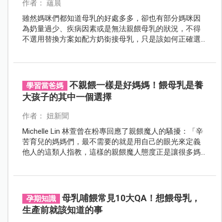
作者： 蘊晨
雖然媽咪們都知道母乳的好處多多，卻也有部分媽咪因
為奶量過少、疾病因素或是無法親餵母乳的狀況，不得
不選用替換方案如配方奶銜接母乳，只是該如何正確選
擇是許多媽咪的疑惑，究竟是羊奶好還是牛奶好呢？哪
一種較適合銜接母乳呢？這樣的困擾就讓我們交給專業
醫師來解惑吧！
不親餵一樣是好媽媽！餵母乳是養
學習當爸媽
大孩子的其中一個選擇
作者： 妞新聞
Michelle Lin 林萱曾在粉專回應了親餵魔人的騷擾：「辛
苦育兒的媽媽們，最不需要的就是用自己的眼光來定義
他人的這類人指教，這樣的親餵魔人態度正是讓很多媽
媽倍感壓力的原因，如果真的想推廣親餵的好，不應是
到處指責他人，而是好好的說明與鼓勵。」
母乳哺餵常見10大QA！想餵母乳，
孕期知識
生產前就該知道的事