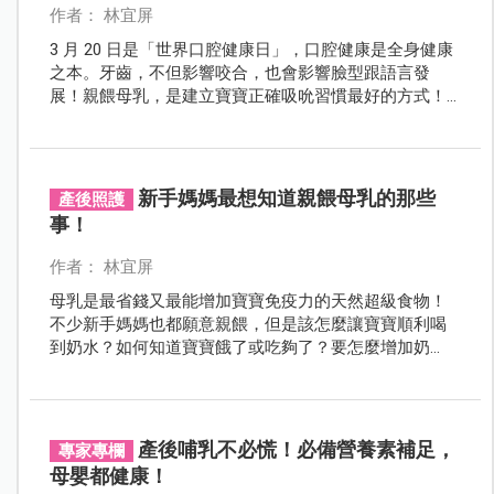
作者： 林宜屏
3 月 20 日是「世界口腔健康日」，口腔健康是全身健康
之本。牙齒，不但影響咬合，也會影響臉型跟語言發
展！親餵母乳，是建立寶寶正確吸吮習慣最好的方式！
對於寶寶的一口美牙更是有大助益唷！
新手媽媽最想知道親餵母乳的那些
產後照護
事！
作者： 林宜屏
母乳是最省錢又最能增加寶寶免疫力的天然超級食物！
不少新手媽媽也都願意親餵，但是該怎麼讓寶寶順利喝
到奶水？如何知道寶寶餓了或吃夠了？要怎麼增加奶
水？新手媽媽最想知道親餵母乳的那些事，這裡有答
案！
產後哺乳不必慌！必備營養素補足，
專家專欄
母嬰都健康！