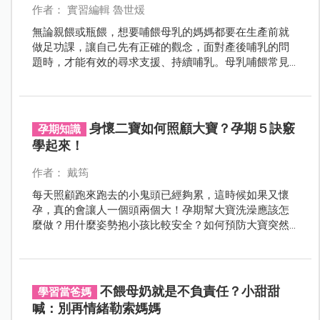
作者： 實習編輯 魯世煖
無論親餵或瓶餵，想要哺餵母乳的媽媽都要在生產前就
做足功課，讓自己先有正確的觀念，面對產後哺乳的問
題時，才能有效的尋求支援、持續哺乳。母乳哺餵常見
的10個問題，先看先做準備！
身懷二寶如何照顧大寶？孕期５訣竅
孕期知識
學起來！
作者： 戴筠
每天照顧跑來跑去的小鬼頭已經夠累，這時候如果又懷
孕，真的會讓人一個頭兩個大！孕期幫大寶洗澡應該怎
麼做？用什麼姿勢抱小孩比較安全？如何預防大寶突然
飛撲、衝撞肚子？我們邀請有相同經驗的醫師媽咪替妳
解答！
不餵母奶就是不負責任？小甜甜
學習當爸媽
喊：別再情緒勒索媽媽