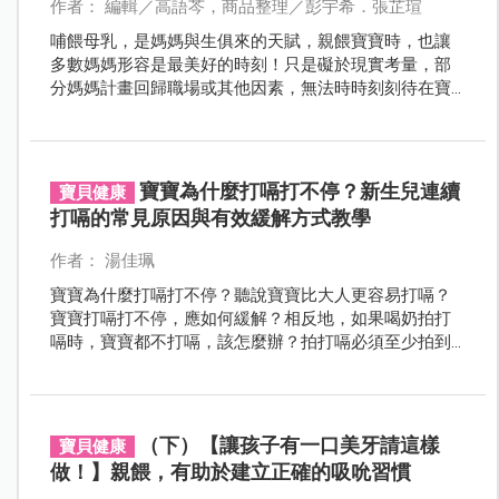
作者： 編輯／高語芩，商品整理／彭宇希．張芷瑄
哺餵母乳，是媽媽與生俱來的天賦，親餵寶寶時，也讓
多數媽媽形容是最美好的時刻！只是礙於現實考量，部
分媽媽計畫回歸職場或其他因素，無法時時刻刻待在寶
寶身邊，吸乳器將會是媽媽的最好夥伴。媽媽們不要覺
得壓力大，選到一台適合的吸乳器，一樣能將母乳完整
收集，讓寶寶攝取到專屬於母乳的珍貴營養。
寶寶為什麼打嗝打不停？新生兒連續
寶貝健康
打嗝的常見原因與有效緩解方式教學
作者： 湯佳珮
寶寶為什麼打嗝打不停？聽說寶寶比大人更容易打嗝？
寶寶打嗝打不停，應如何緩解？相反地，如果喝奶拍打
嗝時，寶寶都不打嗝，該怎麼辦？拍打嗝必須至少拍到
何時？親餵母乳就一定不需要拍打嗝嗎？來聽聽看醫師
怎麼說。
（下）【讓孩子有一口美牙請這樣
寶貝健康
做！】親餵，有助於建立正確的吸吮習慣