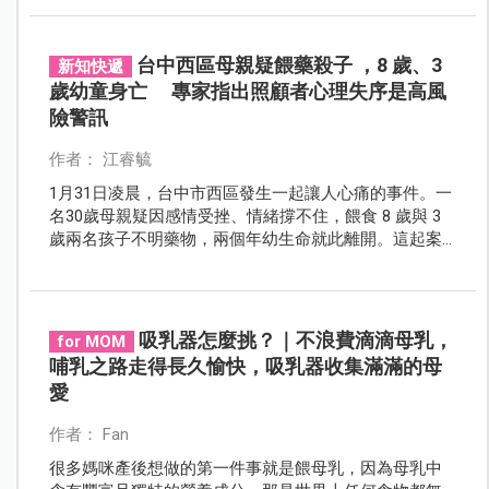
合評估！
台中西區母親疑餵藥殺子 ，8 歲、3
新知快遞
歲幼童身亡 專家指出照顧者心理失序是高風
險警訊
作者： 江睿毓
1月31日凌晨，台中市西區發生一起讓人心痛的事件。一
名30歲母親疑因感情受挫、情緒撐不住，餵食 8 歲與 3
歲兩名孩子不明藥物，兩個年幼生命就此離開。這起案
件不只是刑案，也提醒我們，當照顧者陷入崩潰邊緣
時，孩子往往是最先承受風險的人。
吸乳器怎麼挑？｜不浪費滴滴母乳，
for MOM
哺乳之路走得長久愉快，吸乳器收集滿滿的母
愛
作者： Fan
很多媽咪產後想做的第一件事就是餵母乳，因為母乳中