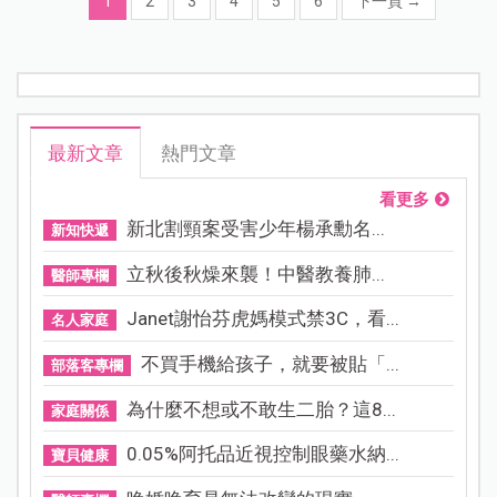
1
2
3
4
5
6
下一頁
→
最新文章
熱門文章
看更多
新北割頸案受害少年楊承勳名...
新知快遞
立秋後秋燥來襲！中醫教養肺...
醫師專欄
Janet謝怡芬虎媽模式禁3C，看...
名人家庭
不買手機給孩子，就要被貼「...
部落客專欄
為什麼不想或不敢生二胎？這8...
家庭關係
0.05%阿托品近視控制眼藥水納...
寶貝健康