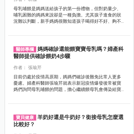
母乳哺餵是媽媽送給孩子的第一份禮物，但對奶量少、
哺乳困難的媽媽來說卻是一種負擔。尤其孩子進食的狀
況難以判斷，新手媽媽很難知道孩子喝得好不好、夠不
夠。提醒媽咪們，如果孩子出現這些脫水症狀，不需要
勉強自己母乳哺餵，使用配方奶或許對你們都更好喔！
媽媽確診還能餵寶寶母乳嗎？婦產科
醫師專欄
醫師提供確診餵奶4步驟
作者： 張瑜芹
目前仍處於疫情高原期，媽媽們確診後難免比常人更多
憂慮。婦產科醫師張瑜芹就表示新冠疫情爆發後常被寶
媽們詢問母乳哺餵的問題，擔心繼續餵母乳會傳染給寶
寶。對此張瑜芹醫師也特意在臉書分享資訊並提供親餵
媽媽確診後餵奶的4個步驟。
羊奶好還是牛奶好？銜接母乳怎麼選
寶貝健康
比較好？