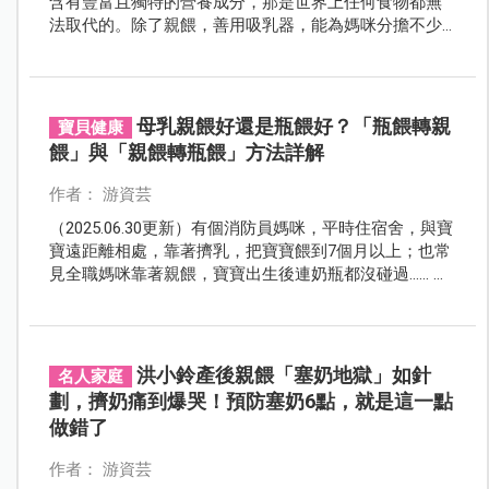
含有豐富且獨特的營養成分，那是世界上任何食物都無
法取代的。除了親餵，善用吸乳器，能為媽咪分擔不少
育兒辛苦，更能確保母乳滴滴不浪費，完整收集媽咪對
寶貝的愛，讓身處各種角色的媽咪，哺乳之路走的輕
鬆、長久又愉快！
母乳親餵好還是瓶餵好？「瓶餵轉親
寶貝健康
餵」與「親餵轉瓶餵」方法詳解
作者： 游資芸
（2025.06.30更新）有個消防員媽咪，平時住宿舍，與寶
寶遠距離相處，靠著擠乳，把寶寶餵到7個月以上；也常
見全職媽咪靠著親餵，寶寶出生後連奶瓶都沒碰過…… 瓶
餵或親餵，選擇權在妳，但是方法，專家教妳──「瓶餵
轉親餵」與「親餵轉瓶餵」正確作法！
洪小鈴產後親餵「塞奶地獄」如針
名人家庭
劃，擠奶痛到爆哭！預防塞奶6點，就是這一點
做錯了
作者： 游資芸