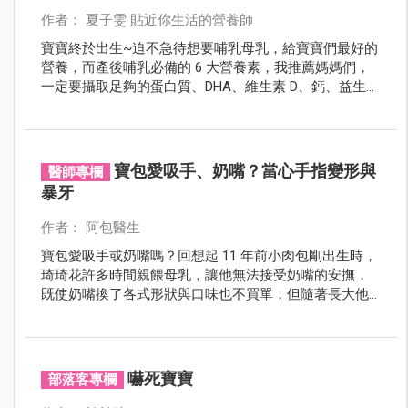
作者： 夏子雯 貼近你生活的營養師
寶寶終於出生~迫不急待想要哺乳母乳，給寶寶們最好的
營養，而產後哺乳必備的 6 大營養素，我推薦媽媽們，
一定要攝取足夠的蛋白質、DHA、維生素 D、鈣、益生
菌、鐵、卵磷脂等營養素，母乳質量好，寶寶自然長得
好！
寶包愛吸手、奶嘴？當心手指變形與
醫師專欄
暴牙
作者： 阿包醫生
寶包愛吸手或奶嘴嗎？回想起 11 年前小肉包剛出生時，
琦琦花許多時間親餵母乳，讓他無法接受奶嘴的安撫，
既使奶嘴換了各式形狀與口味也不買單，但隨著長大他
逐漸喜歡吃手，而且是吃到「愛不釋手」的程度。
嚇死寶寶
部落客專欄