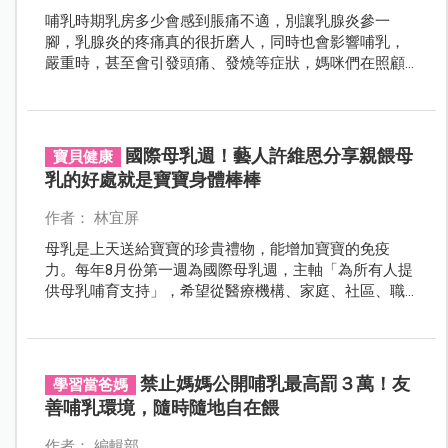
哺乳時期乳房多少會感到脹痛不適，別讓乳腺炎參一
腳，乳腺炎的疼痛真的很折磨人，同時也會影響哺乳，
嚴重時，甚至會引發頭痛、發燒等症狀，媽咪們在照顧
寶寶前，還是要先照顧好自己。
國際母乳週！藝人許維恩分享親餵母
寶貝健康
乳的好處就是寶寶身體棒棒
作者： 林宜屏
母乳是上天送給寶寶的珍貴禮物，能增加寶寶的免疫
力。每年8月份第一週為國際母乳週，主軸「為所有人提
供母乳哺育支持」，希望從醫療機構、家庭、社區、職
場等四大方面，能全面做到讓整個城市都變成媽媽的哺
乳室！而藝人許維恩也分享親餵的好處，就是寶寶身體
棒棒、少生病！
禁止媽媽公開哺乳最高罰３萬！友
學習當爸媽
善哺乳環境，隨時隨地自在餵
作者： 編輯部