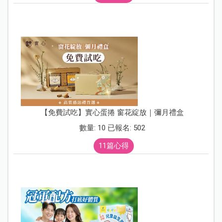
【免費試吃】實心蛋捲 窗花綻放｜彌月禮盒
數量: 10 已報名: 502
11篇心得