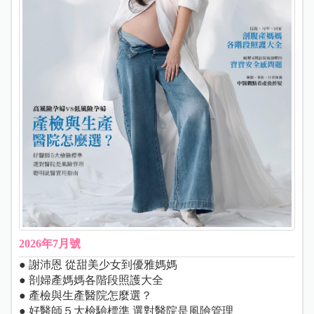
2026年7月號
● 謝沛恩 從甜美少女到優雅媽媽
● 剖婦產媽媽各階段照護大全
● 產檢與生產醫院怎麼選？
● 好醫師５大檢驗標準 選對醫院是風險管理