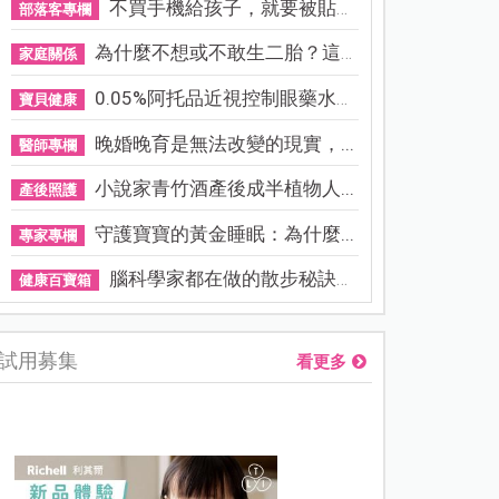
不買手機給孩子，就要被貼「...
部落客專欄
為什麼不想或不敢生二胎？這8...
家庭關係
0.05%阿托品近視控制眼藥水納...
寶貝健康
晚婚晚育是無法改變的現實，...
醫師專欄
小說家青竹酒產後成半植物人...
產後照護
守護寶寶的黃金睡眠：為什麼...
專家專欄
腦科學家都在做的散步秘訣！...
健康百寶箱
試用募集
看更多