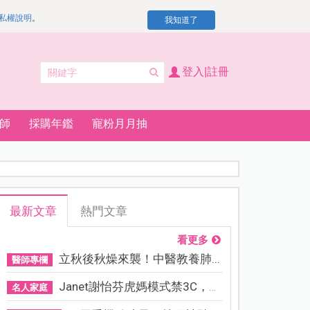
私權說明
。
我知道了
登入|註冊
師
採購年鑑
寵粉月月抽
最新文章
熱門文章
看更多
立秋後秋燥來襲！中醫教養肺...
醫師專欄
Janet謝怡芬虎媽模式禁3C，看...
名人家庭