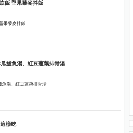
炊飯 堅果藜麥拌飯
後哺乳營養餐 黃金牡蠣炊飯 產後補鈣補鐵餐 堅果藜麥拌飯
木瓜鱸魚湯、紅豆蓮藕排骨湯
鱸魚湯、紅豆蓮藕排骨湯
鐵這樣吃