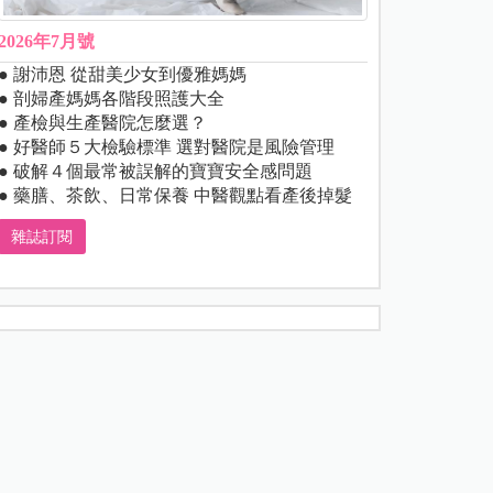
2026年7月號
● 謝沛恩 從甜美少女到優雅媽媽
● 剖婦產媽媽各階段照護大全
● 產檢與生產醫院怎麼選？
● 好醫師５大檢驗標準 選對醫院是風險管理
● 破解４個最常被誤解的寶寶安全感問題
● 藥膳、茶飲、日常保養 中醫觀點看產後掉髮
雜誌訂閱