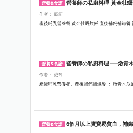
營養師の私廚料理-黃金牡蠣
營養&食譜
作者： 戴筠
產
營養師の私廚料理 ──燉青
營養&食譜
作者： 戴筠
產後哺乳營養餐、產後補鈣補鐵餐 ： 燉青木瓜
6個月以上寶寶易貧血，補
營養&食譜