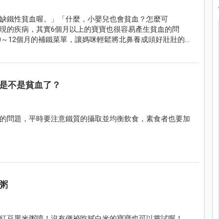
缺鐵性貧血喔。」「什麼，小嬰兒也會貧血？怎麼可
現的疾病，其實6個月以上的寶寶也很容易產生貧血的問
10～12個月的補鐵菜單，讓媽咪輕鬆將北鼻養成頭好壯壯的
是不是貧血了？
的問題，平時要注意鐵質的攝取並均衡飲食，素食者也要加
粥
紅豆黑米粥唷！沒有便祕吃膩白米的寶寶也可以嘗試喔！