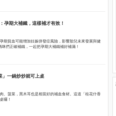
師：孕期大補鐵，這樣補才有效！
孕期貧血可能增加妊娠併發症風險，影響胎兒未來發展與健
媽咪們正確補鐵，一起把孕期大補鐵補好補滿！
菜」一鍋炒炒就可上桌
肉、菠菜，黑木耳也是相當好的補血食材。這道「桂花什香
桌囉！