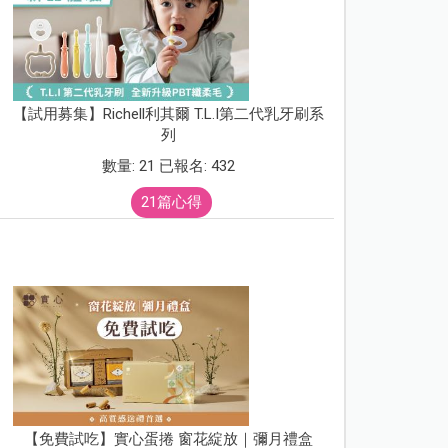
【試用募集】Richell利其爾 T.L.I第二代乳牙刷系
列
數量: 21 已報名: 432
21篇心得
【免費試吃】實心蛋捲 窗花綻放｜彌月禮盒