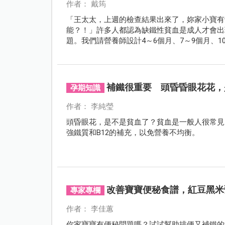
作者： 戴筠
「王太太，上週的檢查結果出來了，妳家小寶有
能？！」許多人都認為缺鐵性貧血是成人才會出
題。我們請營養師設計4～6個月、7～9個月、
小「鐵」人。
補鐵很重要 頭昏昏眼花花，
孕期知識
作者： 李純瑩
頭昏眼花，是不是貧血了？貧血是一般人很常見
強鐵質和B12的補充，以免營養不均衡。
改善寶寶便秘食譜，紅豆黑米
專家專欄
作者： 李佳蕙
你家寶寶有便秘問題嗎？試試幫助排便又補鐵的