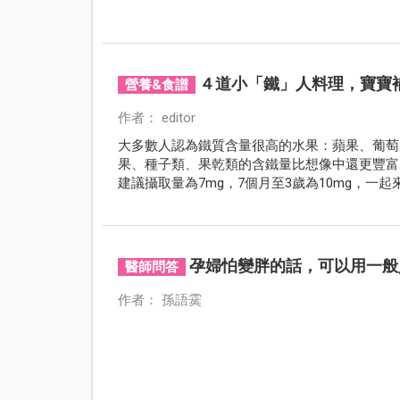
４道小「鐵」人料理，寶寶
營養&食譜
作者： editor
大多數人認為鐵質含量很高的水果：蘋果、葡萄
果、種子類、果乾類的含鐵量比想像中還更豐富
建議攝取量為7mg，7個月至3歲為10mg，一
孕婦怕變胖的話，可以用一般
醫師問答
作者： 孫語霙