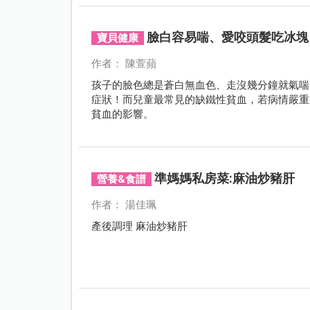
臉白容易喘、愛咬頭髮吃冰塊
寶貝健康
作者： 陳萱蘋
孩子的臉色總是蒼白無血色、走沒幾分鐘就氣喘
症狀！而兒童最常見的缺鐵性貧血，若病情嚴重
貧血的影響。
準媽媽私房菜:麻油炒豬肝
營養&食譜
作者： 湯佳珮
產後調理 麻油炒豬肝