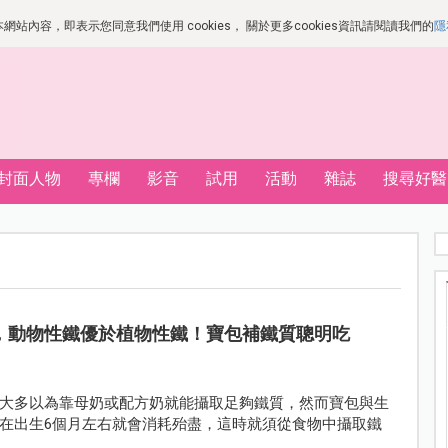
站內容，即表示您同意我們使用 cookies， 關於更多cookies資訊請閱讀我們的
隱
封面人物
專欄
影音
試用
活動
雜誌
搜尋好醫
，動物性鐵優於植物性鐵！寶包補鐵質聰明吃
大多以為靠母奶或配方奶就能攝取足夠鐵質，然而寶包與生
在出生6個月左右就會消耗殆盡，這時就須從食物中攝取鐵