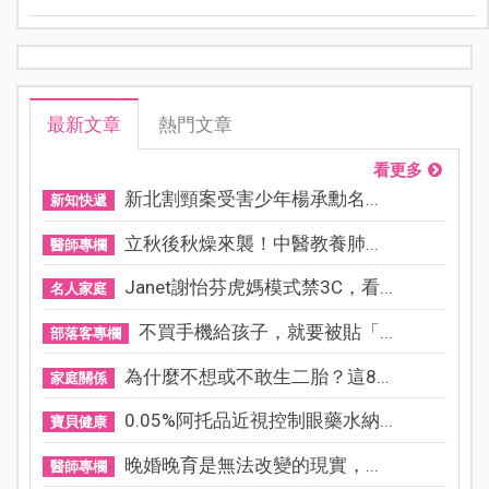
而是走向更精準、更科學，且更愛地球的「新食尚」。
最新文章
熱門文章
看更多
新北割頸案受害少年楊承勳名...
新知快遞
立秋後秋燥來襲！中醫教養肺...
醫師專欄
Janet謝怡芬虎媽模式禁3C，看...
名人家庭
不買手機給孩子，就要被貼「...
部落客專欄
為什麼不想或不敢生二胎？這8...
家庭關係
0.05%阿托品近視控制眼藥水納...
寶貝健康
晚婚晚育是無法改變的現實，...
醫師專欄