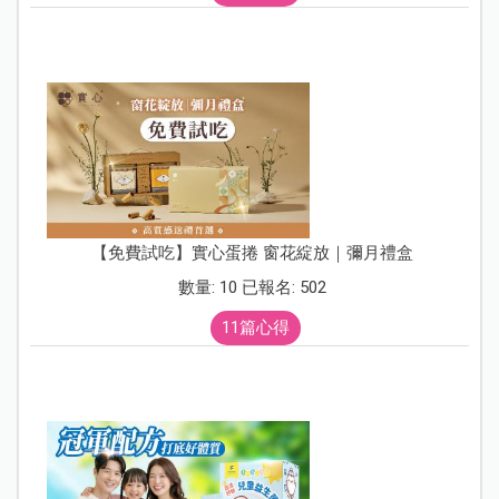
【免費試吃】實心蛋捲 窗花綻放｜彌月禮盒
數量: 10 已報名: 502
11篇心得