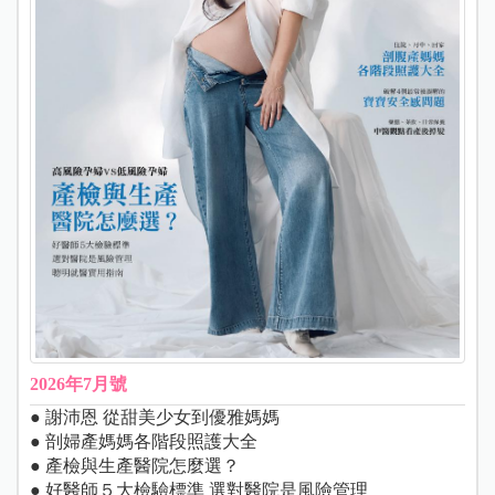
2026年7月號
● 謝沛恩 從甜美少女到優雅媽媽
● 剖婦產媽媽各階段照護大全
● 產檢與生產醫院怎麼選？
● 好醫師５大檢驗標準 選對醫院是風險管理