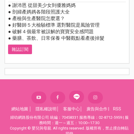
● 謝沛恩 從甜美少女到優雅媽媽
● 剖婦產媽媽各階段照護大全
● 產檢與生產醫院怎麼選？
● 好醫師５大檢驗標準 選對醫院是風險管理
● 破解４個最常被誤解的寶寶安全感問題
● 藥膳、茶飲、日常保養 中醫觀點看產後掉髮
雜誌訂閱
網站地圖
│
隱私權說明
│
客服中心
│
廣告與合作
|
RSS
婦幼網路股份有限公司 統編：70458331 服務專線：02-8712-5959 | 服
務時間：週一～週五：10:00~17:30
Copyright © 嬰兒與母親. All rights reserved. 版權所有，禁止擅自轉貼
節錄