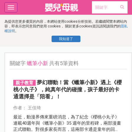
Toggle
navigation
為提供您更多優質的內容，本網站使用cookies分析技術。若繼續閱覽本網站內
容，即表示您同意我們使用 cookies， 關於更多cookies資訊請閱讀我們的
隱私
權說明
。
我知道了
關鍵字
蠟筆小新
共有5筆資料
夢幻聯動！當《蠟筆小新》遇上《櫻
親子教育
桃小丸子》，純真年代的碰撞，孩子最好的卡
通選擇是「陪看」！
作者： 王佳琦
最近，動漫界傳來重磅消息，為了紀念《櫻桃小丸子》
連載40週年與《蠟筆小新》35 週年的里程碑，兩部漫畫
正式聯動。對很多家長而言，這兩部卡通是童年的回