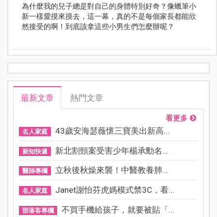
為什麼我的兒子總是對自己的身體特別好奇？像蠟筆小
新一樣愛摸來摸去，這一幕，真的不是每個家長都能欣
然接受的啊！到底該拿這些小男生們怎麼辦呢？
最新文章
熱門文章
看更多
43歲安海瑟薇懷三寶美出新高...
名人家庭
新北割頸案受害少年楊承勳名...
新知快遞
立秋後秋燥來襲！中醫教養肺...
醫師專欄
Janet謝怡芬虎媽模式禁3C，看...
名人家庭
不買手機給孩子，就要被貼「...
部落客專欄