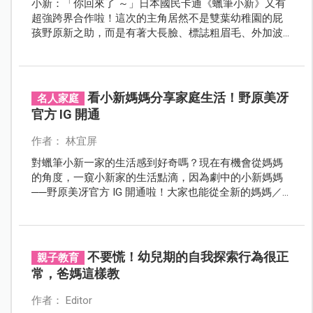
小新：「你回來了 ～」日本國民卡通《蠟筆小新》又有
超強跨界合作啦！這次的主角居然不是雙葉幼稚園的屁
孩野原新之助，而是有著大長臉、標誌粗眉毛、外加波
浪形髮型的野原家一家之主「野原廣志」，先前為了慶
祝他還完32年房貸，推出了日本KURAND聯名清酒，現在
居然又有新的外快可以接了？
看小新媽媽分享家庭生活！野原美冴
名人家庭
官方 IG 開通
作者： 林宜屏
對蠟筆小新一家的生活感到好奇嗎？現在有機會從媽媽
的角度，一窺小新家的生活點滴，因為劇中的小新媽媽
──野原美冴官方 IG 開通啦！大家也能從全新的媽媽／
妻子等不同身分的女性視角，來看女性在家庭與育兒生
活中的酸甜苦辣。
不要慌！幼兒期的自我探索行為很正
親子教育
常，爸媽這樣教
作者： Editor