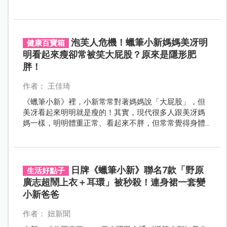
憶，對孩子來說，則是正在進行中的陪伴。雖然現今孩
子有更多動漫選擇，但這兩部作品仍是親子間的共同話
題。
泡芙人危機！蠟筆小新媽媽美冴明
健康百寶箱
明看起來瘦卻常被笑大屁股？原來是隱形肥
胖！
作者： 王佳琦
《蠟筆小新》裡，小新常常對著媽媽說「大屁股」，但
美冴看起來明明就是瘦的！其實，現代很多人跟美冴媽
媽一樣，明明體重正常、看起來不胖，但常常覺得身體
鬆鬆軟軟、體力明顯不足，這就是所謂的「泡芙人」，
現代人對肥胖有新的健康認知，體重不是一切，肌肉和
脂肪的平衡才是瘦得健康好看的關鍵。
日牌《蠟筆小新》聯名7款「野原
生活好點子
廣志超鬧上衣＋耳環」被秒殺！連身裙一套變
小新爸爸
作者： 妞新聞