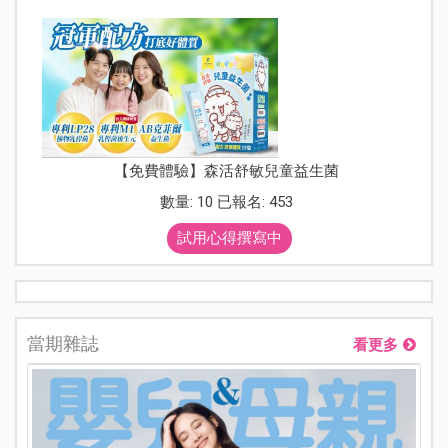
【免費體驗】森活舒敏兒童益生菌
數量: 10 已報名: 453
試用心得撰寫中
當期雜誌
看更多