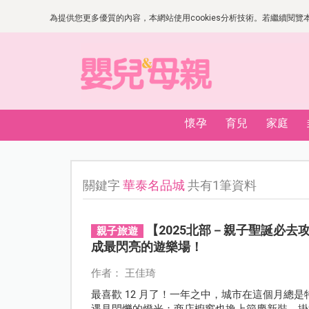
為提供您更多優質的內容，本網站使用cookies分析技術。若繼續閱覽本網
懷孕
育兒
家庭
關鍵字
華泰名品城
共有1筆資料
【2025北部－親子聖誕必
親子旅遊
成最閃亮的遊樂場！
作者： 王佳琦
最喜歡 12 月了！一年之中，城市在這個月總
遇見閃爍的燈光；商店櫥窗也換上節慶新裝，掛