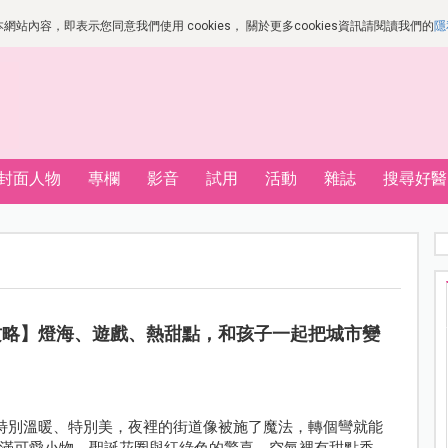
站內容，即表示您同意我們使用 cookies， 關於更多cookies資訊請閱讀我們的
隱
封面人物
專欄
影音
試用
活動
雜誌
搜尋好醫
去攻略】燈海、遊戲、熱甜點，和孩子一起把城市變
是特別溫暖、特別美，夜裡的街道像被施了魔法，轉個彎就能
滿可愛小物、聖誕花圈與紅綠色的驚喜，空氣裡有甜點香、