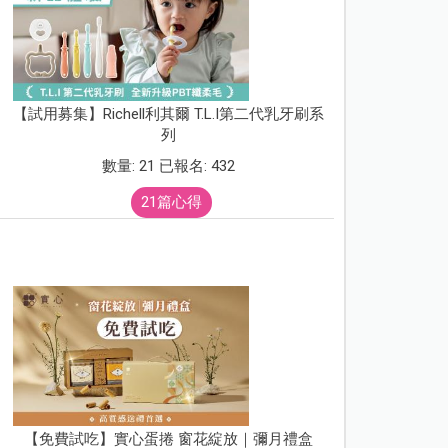
【試用募集】Richell利其爾 T.L.I第二代乳牙刷系
列
數量: 21 已報名: 432
21篇心得
【免費試吃】實心蛋捲 窗花綻放｜彌月禮盒