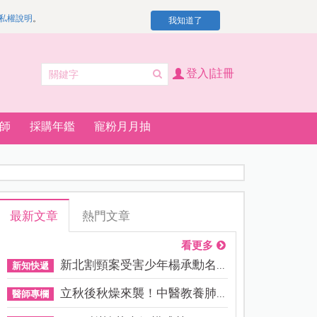
私權說明
。
我知道了
登入|註冊
師
採購年鑑
寵粉月月抽
最新文章
熱門文章
看更多
新北割頸案受害少年楊承勳名...
新知快遞
立秋後秋燥來襲！中醫教養肺...
醫師專欄