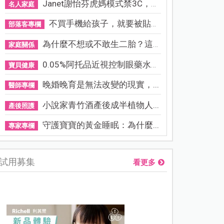
Janet謝怡芬虎媽模式禁3C，看...
名人家庭
不買手機給孩子，就要被貼「...
部落客專欄
為什麼不想或不敢生二胎？這8...
家庭關係
0.05%阿托品近視控制眼藥水納...
寶貝健康
晚婚晚育是無法改變的現實，...
醫師專欄
小說家青竹酒產後成半植物人...
產後照護
守護寶寶的黃金睡眠：為什麼...
專家專欄
試用募集
看更多