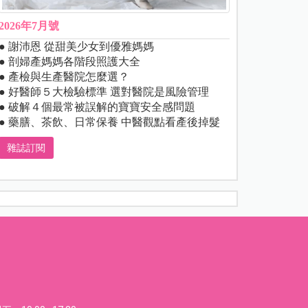
2026年7月號
● 謝沛恩 從甜美少女到優雅媽媽
● 剖婦產媽媽各階段照護大全
● 產檢與生產醫院怎麼選？
● 好醫師５大檢驗標準 選對醫院是風險管理
● 破解４個最常被誤解的寶寶安全感問題
● 藥膳、茶飲、日常保養 中醫觀點看產後掉髮
雜誌訂閱