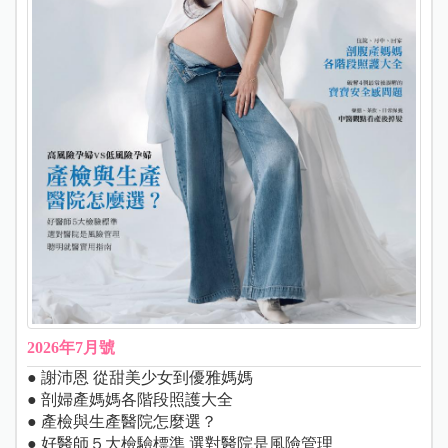
2026年7月號
● 謝沛恩 從甜美少女到優雅媽媽
● 剖婦產媽媽各階段照護大全
● 產檢與生產醫院怎麼選？
● 好醫師５大檢驗標準 選對醫院是風險管理