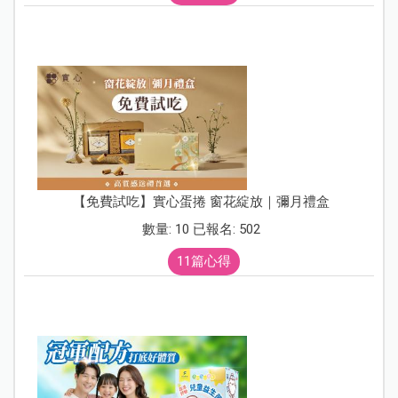
【免費試吃】實心蛋捲 窗花綻放｜彌月禮盒
數量: 10 已報名: 502
11篇心得