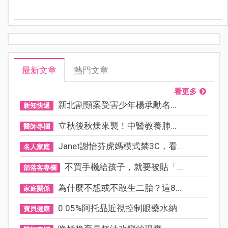
媽媽後，不一定只能犧牲自己，而是有機會重新找到人
生方向，也重新看見，自己其實比想像中更有力量。
最新文章
熱門文章
看更多
新北割頸案受害少年楊承勳名...
新知快遞
立秋後秋燥來襲！中醫教養肺...
醫師專欄
Janet謝怡芬虎媽模式禁3C，看...
名人家庭
不買手機給孩子，就要被貼「...
部落客專欄
為什麼不想或不敢生二胎？這8...
家庭關係
0.05%阿托品近視控制眼藥水納...
寶貝健康