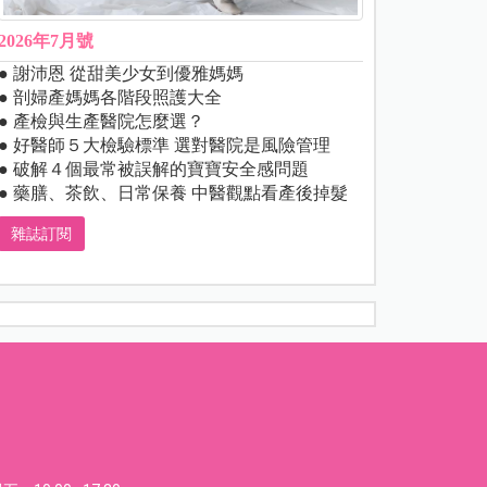
2026年7月號
● 謝沛恩 從甜美少女到優雅媽媽
● 剖婦產媽媽各階段照護大全
● 產檢與生產醫院怎麼選？
● 好醫師５大檢驗標準 選對醫院是風險管理
● 破解４個最常被誤解的寶寶安全感問題
● 藥膳、茶飲、日常保養 中醫觀點看產後掉髮
雜誌訂閱