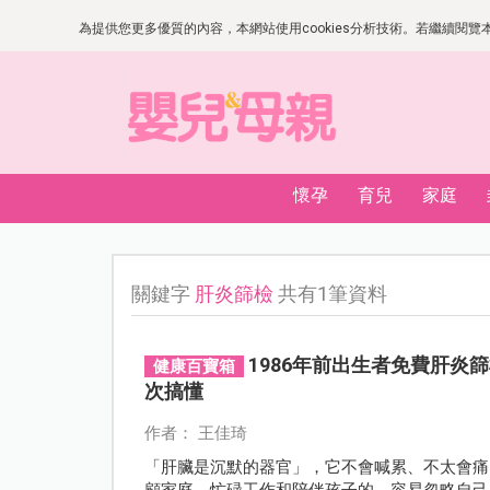
為提供您更多優質的內容，本網站使用cookies分析技術。若繼續閱覽本網
懷孕
育兒
家庭
關鍵字
肝炎篩檢
共有1筆資料
1986年前出生者免費肝
健康百寶箱
次搞懂
作者： 王佳琦
「肝臟是沉默的器官」，它不會喊累、不太會痛
顧家庭、忙碌工作和陪伴孩子的，容易忽略自己身體