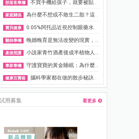
不買手機給孩子，就要被貼「...
部落客專欄
為什麼不想或不敢生二胎？這8...
家庭關係
0.05%阿托品近視控制眼藥水納...
寶貝健康
晚婚晚育是無法改變的現實，...
醫師專欄
小說家青竹酒產後成半植物人...
產後照護
守護寶寶的黃金睡眠：為什麼...
專家專欄
腦科學家都在做的散步秘訣！...
健康百寶箱
試用募集
看更多