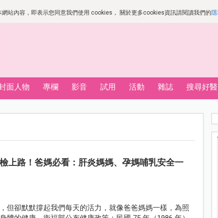
站內容，即表示您同意我們使用 cookies， 關於更多cookies資訊請閱讀我們的
隱
封面人物
專欄
影音
試用
活動
雜誌
搜尋好醫
炎篩檢上路！爸媽必看：肝炎媽媽、孕媽哺乳安全一
，但卻默默撐起我們每天的活力，就像爸爸媽媽一樣，為照
的健康，衛福部公布健康政策：民國 75 年（1986 年）