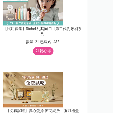
【試用募集】Richell利其爾 T.L.I第二代乳牙刷系
列
數量: 21 已報名: 432
21篇心得
【免費試吃】實心蛋捲 窗花綻放｜彌月禮盒