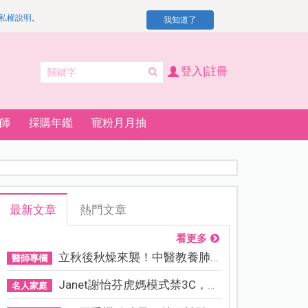
私權說明
。
我知道了
登入|註冊
師
採購年鑑
寵粉月月抽
最新文章
熱門文章
看更多
立秋後秋燥來襲！中醫教養肺...
醫師專欄
Janet謝怡芬虎媽模式禁3C，看...
名人家庭