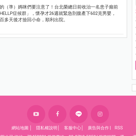
的（準）媽咪們要注意了！台北榮總日前收治一名患子癲前
LLP症候群」，懷孕才26週就緊急剖腹產下602克男嬰，
百多天後才撿回小命，順利出院。
網站地圖
│
隱私權說明
│
客服中心
│
廣告與合作
|
RSS