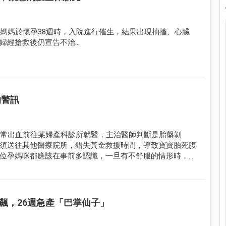
準媽媽於懷孕38週時，入院進行催生，結果出現抽搐、心臟
婦經搶救後仍宣告不治…
的警訊
正常出血前往某婦產科診所就醫，主治醫師判斷是胎盤剝
須送往其他醫療院所，錯失黃金救援時間，導致寶寶胎死腹
位孕媽咪都應該在事前多認識，一旦有不舒服的情形時，應
訊。
飆，26週急產「巴掌仙子」