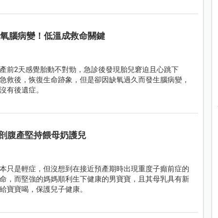
缺氧腦病變！低溫成救命關鍵
產前2天感覺胎動不對勁，急診後發現胎兒窘迫且心跳下
急救後，恢復生命跡象，但是卻因缺氧過久而發生腦病變，
沒有後遺症。
週剖腹產堅持餵母奶護兒
本只是輕症，但沒想到在接近預產期時出現重度子癲前症的
命，而堅強的媽媽順利生下健康的男寶寶，且其母乳具有新
給寶寶喝，保護兒子健康。