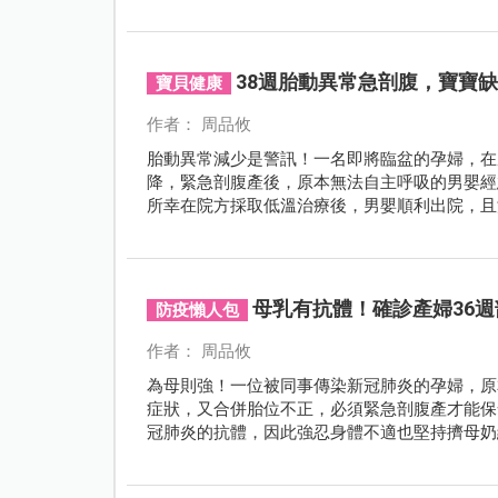
38週胎動異常急剖腹，寶寶
寶貝健康
作者： 周品攸
胎動異常減少是警訊！一名即將臨盆的孕婦，在
降，緊急剖腹產後，原本無法自主呼吸的男嬰經
所幸在院方採取低溫治療後，男嬰順利出院，且
母乳有抗體！確診產婦36
防疫懶人包
作者： 周品攸
為母則強！一位被同事傳染新冠肺炎的孕婦，原
症狀，又合併胎位不正，必須緊急剖腹產才能保
冠肺炎的抗體，因此強忍身體不適也堅持擠母奶