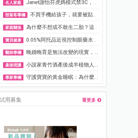
Janet謝怡芬虎媽模式禁3C，看...
名人家庭
不買手機給孩子，就要被貼「...
部落客專欄
為什麼不想或不敢生二胎？這8...
家庭關係
0.05%阿托品近視控制眼藥水納...
寶貝健康
晚婚晚育是無法改變的現實，...
醫師專欄
小說家青竹酒產後成半植物人...
產後照護
守護寶寶的黃金睡眠：為什麼...
專家專欄
試用募集
看更多