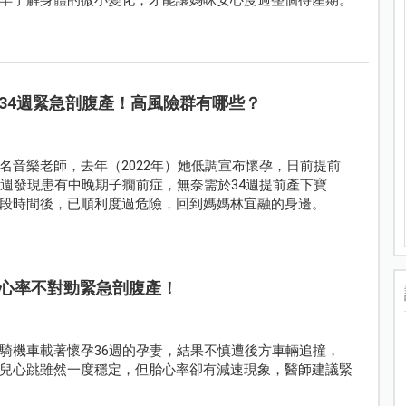
34週緊急剖腹產！高風險群有哪些？
名音樂老師，去年（2022年）她低調宣布懷孕，日前提前
1週發現患有中晚期子癇前症，無奈需於34週提前產下寶
段時間後，已順利度過危險，回到媽媽林宜融的身邊。
心率不對勁緊急剖腹產！
騎機車載著懷孕36週的孕妻，結果不慎遭後方車輛追撞，
兒心跳雖然一度穩定，但胎心率卻有減速現象，醫師建議緊