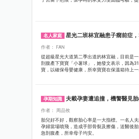
星光二班林宜融患子癇前症，
名人家庭
作者： FAN
從超級星光大道第二季出道的林宜融，目前是一
剖腹產下寶寶「小薯球」，她發文表示，因為3
寶，以確保母嬰健康，所幸寶寶在保溫箱待上一
夫載孕妻遭追撞，機警醫見胎
孕期知識
作者： 周品攸
胎兒好不好，觀察胎心率是一大指標。一名人夫
孕婦當場噴飛，造成手部骨裂及擦傷，送醫後胎
急剖腹產，所幸母子均安。