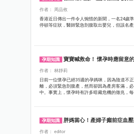
作者： 周品攸
香港近日傳出一件令人惋惜的新聞，一名24歲
停頓等症狀，醫師緊急剖腹取出嬰兒，但該名產
寶寶喊救命！ 懷孕時應留意
孕期知識
作者： 林靜莉
日前一位懷孕已經35週的孕媽咪，因為陰道不
離，必須緊急剖腹產，然而卻因為產房客滿，必
中。事實上，懷孕時有許多暗藏危機的徵兆，每
盡早就醫，避免發生遺憾，以下為常見的懷孕警
胖媽當心！產婦子癲前症血壓
孕期知識
作者： editor