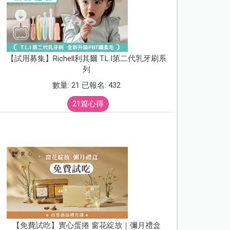
【試用募集】Richell利其爾 T.L.I第二代乳牙刷系
列
數量: 21 已報名: 432
21篇心得
【免費試吃】實心蛋捲 窗花綻放｜彌月禮盒