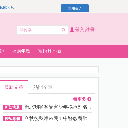
私權說明
。
我知道了
登入|註冊
師
採購年鑑
寵粉月月抽
最新文章
熱門文章
看更多
新北割頸案受害少年楊承勳名...
新知快遞
立秋後秋燥來襲！中醫教養肺...
醫師專欄