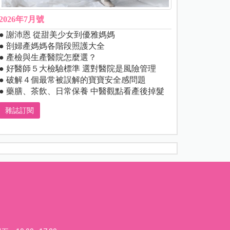
2026年7月號
● 謝沛恩 從甜美少女到優雅媽媽
● 剖婦產媽媽各階段照護大全
● 產檢與生產醫院怎麼選？
● 好醫師５大檢驗標準 選對醫院是風險管理
● 破解４個最常被誤解的寶寶安全感問題
● 藥膳、茶飲、日常保養 中醫觀點看產後掉髮
雜誌訂閱