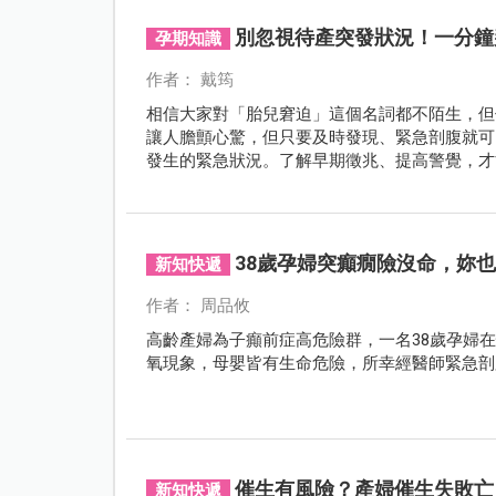
別忽視待產突發狀況！一分鐘
孕期知識
作者： 戴筠
相信大家對「胎兒窘迫」這個名詞都不陌生，但
讓人膽顫心驚，但只要及時發現、緊急剖腹就可
發生的緊急狀況。了解早期徵兆、提高警覺，才
38歲孕婦突癲癇險沒命，妳
新知快遞
作者： 周品攸
高齡產婦為子癲前症高危險群，一名38歲孕婦
氧現象，母嬰皆有生命危險，所幸經醫師緊急剖
催生有風險？產婦催生失敗亡
新知快遞