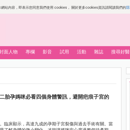
站內容，即表示您同意我們使用 cookies， 關於更多cookies資訊請閱讀我們的
隱
封面人物
專欄
影音
試用
活動
雜誌
搜尋好醫
二胎孕媽咪必看四個身體警訊，避開疤痕子宮的
。臨床顯示，高達九成的孕期子宮裂傷與過去手術有關。當
早了解身體的微小變化，才能讓媽咪安心度過整個待產期。