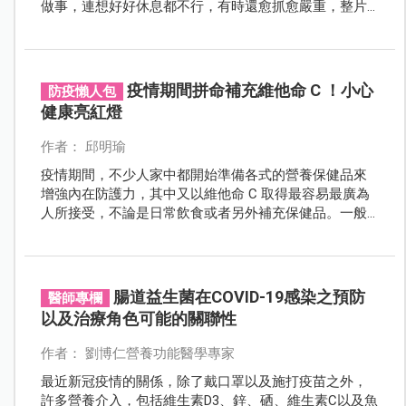
做事，連想好好休息都不行，有時還愈抓愈嚴重，整片
紅通通甚至出血破皮，遇到這樣的問題時，其實是可以
透過飲食的控制和調整來減緩症狀，讓有濕疹困擾的人
也能輕鬆一「夏」。
疫情期間拼命補充維他命 C ！小心
防疫懶人包
健康亮紅燈
作者： 邱明瑜
疫情期間，不少人家中都開始準備各式的營養保健品來
增強內在防護力，其中又以維他命 C 取得最容易最廣為
人所接受，不論是日常飲食或者另外補充保健品。一般
人都認為維生素 C 屬於水溶性維生素，多吃無害，就算
沒效也會從尿液排出，但醫學研究發現，服用過量的維
他命 C ，反而會讓身體出現警訊，甚至危害健康！
腸道益生菌在COVID-19感染之預防
醫師專欄
以及治療角色可能的關聯性
作者： 劉博仁營養功能醫學專家
最近新冠疫情的關係，除了戴口罩以及施打疫苗之外，
許多營養介入，包括維生素D3、鋅、硒、維生素C以及魚