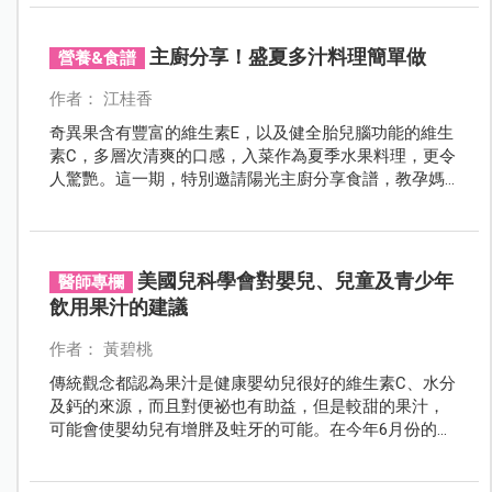
主廚分享！盛夏多汁料理簡單做
營養&食譜
作者： 江桂香
奇異果含有豐富的維生素E，以及健全胎兒腦功能的維生
素C，多層次清爽的口感，入菜作為夏季水果料理，更令
人驚艷。這一期，特別邀請陽光主廚分享食譜，教孕媽
咪在家自製營養豐富又多汁的奇異果料理。對抗夏日食
慾不振，超開胃！
美國兒科學會對嬰兒、兒童及青少年
醫師專欄
飲用果汁的建議
作者： 黃碧桃
傳統觀念都認為果汁是健康嬰幼兒很好的維生素C、水分
及鈣的來源，而且對便祕也有助益，但是較甜的果汁，
可能會使嬰幼兒有增胖及蛀牙的可能。在今年6月份的兒
科醫學雜誌，美國兒科醫學會提出最新的建議。