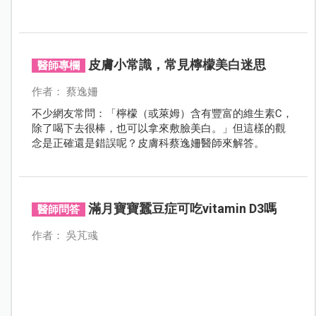
皮膚小常識，常見檸檬美白迷思
醫師專欄
作者： 蔡逸姍
不少網友常問：「檸檬（或萊姆）含有豐富的維生素C，
除了喝下去很棒，也可以拿來敷臉美白。」但這樣的觀
念是正確還是錯誤呢？皮膚科蔡逸姍醫師來解答。
滿月寶寶蠶豆症可吃vitamin D3嗎
醫師問答
作者： 吳芃彧