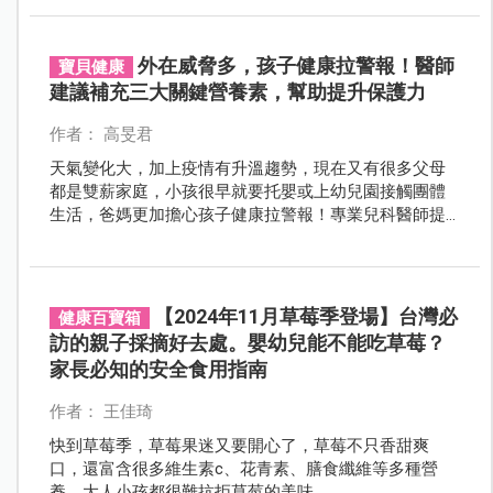
自我的防護力，讓皮膚真正由裡到外的健康亮麗。
外在威脅多，孩子健康拉警報！醫師
寶貝健康
建議補充三大關鍵營養素，幫助提升保護力
作者： 高旻君
天氣變化大，加上疫情有升溫趨勢，現在又有很多父母
都是雙薪家庭，小孩很早就要托嬰或上幼兒園接觸團體
生活，爸媽更加擔心孩子健康拉警報！專業兒科醫師提
醒，掌握鋅+維生素C+維生素D3三大營養素，可以全面
提升孩子的保護力。
【2024年11月草莓季登場】台灣必
健康百寶箱
訪的親子採摘好去處。嬰幼兒能不能吃草莓？
家長必知的安全食用指南
作者： 王佳琦
快到草莓季，草莓果迷又要開心了，草莓不只香甜爽
口，還富含很多維生素c、花青素、膳食纖維等多種營
養，大人小孩都很難抗拒草莓的美味。