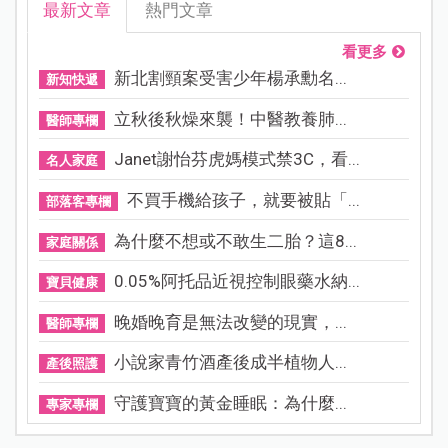
最新文章
熱門文章
看更多
新北割頸案受害少年楊承勳名...
新知快遞
立秋後秋燥來襲！中醫教養肺...
醫師專欄
Janet謝怡芬虎媽模式禁3C，看...
名人家庭
不買手機給孩子，就要被貼「...
部落客專欄
為什麼不想或不敢生二胎？這8...
家庭關係
0.05%阿托品近視控制眼藥水納...
寶貝健康
晚婚晚育是無法改變的現實，...
醫師專欄
小說家青竹酒產後成半植物人...
產後照護
守護寶寶的黃金睡眠：為什麼...
專家專欄