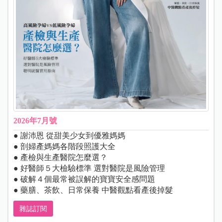
2026年7月號
● 謝沛恩 從甜美少女到優雅媽媽
● 剖婦產媽媽各階段照護大全
● 產檢與生產醫院怎麼選？
● 好醫師５大檢驗標準 選對醫院是風險管理
● 破解４個最常被誤解的寶寶安全感問題
● 藥膳、茶飲、日常保養 中醫觀點看產後掉髮
雜誌訂閱