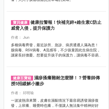
健康拉警報！快補充鋅+維生素C防止
寶貝健康
威脅入侵，提升保護力
作者： Jiun
多種病毒齊發，最近診所、急診、病房通通人滿為患！
腺病毒、RSV病毒、A流感等，不少孩童因此生病住院，
讓家長好擔憂。想要提升孩子的保護力，讓病毒不容易
入侵，就要補充鋅+維生素C，這兩個防護生力軍！
濕疹搔癢難耐怎麼辦！？營養師傳
健康百寶箱
授5招緩解小撇步
作者： 邱明瑜
一波波熱浪來襲，皮膚在濕黏情況下最容易誘發濕疹復
發，上班癢、睡覺時也癢，不僅讓人無法集中精神好好