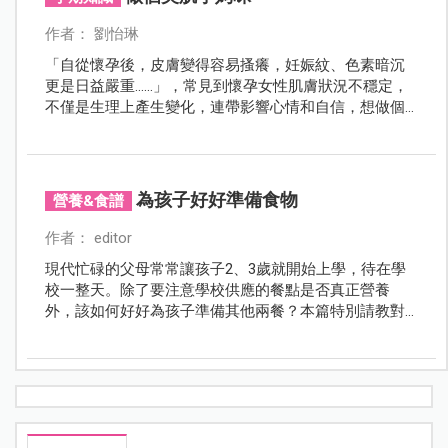
作者： 劉怡琳
「自從懷孕後，皮膚變得容易搔癢，妊娠紋、色素暗沉
更是日益嚴重……」，常見到懷孕女性肌膚狀況不穩定，
不僅是生理上產生變化，連帶影響心情和自信，想做個
快樂又漂亮的孕婦，本文邀請專業的皮膚科醫師，為妳
解析懷孕期間皮膚的種種問題，教導孕媽咪打造健康美
肌的關鍵秘訣。
為孩子好好準備食物
營養&食譜
作者： editor
現代忙碌的父母常常讓孩子2、3歲就開始上學，待在學
校一整天。除了要注意學校供應的餐點是否真正營養
外，該如何好好為孩子準備其他兩餐？本篇特別請教對
廚藝很有一套的插畫家媽咪和2位專業營養師，為家長們
分析如何挑選食材及烹調技巧！