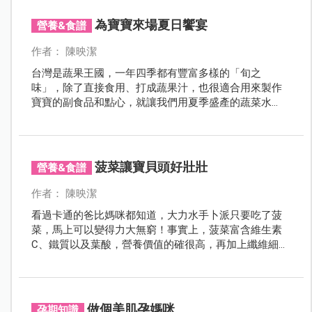
為寶寶來場夏日饗宴
營養&食譜
作者： 陳映潔
台灣是蔬果王國，一年四季都有豐富多樣的「旬之
味」，除了直接食用、打成蔬果汁，也很適合用來製作
寶寶的副食品和點心，就讓我們用夏季盛產的蔬菜水
果，為寶寶來場營養美味的夏日饗宴吧！
菠菜讓寶貝頭好壯壯
營養&食譜
作者： 陳映潔
看過卡通的爸比媽咪都知道，大力水手卜派只要吃了菠
菜，馬上可以變得力大無窮！事實上，菠菜富含維生素
C、鐵質以及葉酸，營養價值的確很高，再加上纖維細
緻，對寶寶來說是很棒的副食品食材。不過，就如同其
他深綠色蔬菜的宿命一般，菠菜的苦味經常使孩子們退
避三舍。其實，只要讓寶寶及早開始接觸，一旦寶寶熟
悉氣味後，一定會像卜派一樣愛上菠菜喔！
做個美肌孕媽咪
孕期知識