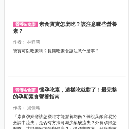
月子餐多強調動物性蛋白質攝取，究竟素食媽咪該如何
進補，才能營養均衡不漏接？有請專家示範解答。
素食寶寶怎麼吃？該注意哪些營養
營養&食譜
素？
作者： 林靜莉
寶寶可以吃素嗎？長期吃素食該注意什麼事？
懷孕吃素，這樣吃就對了！最完整
營養&食譜
的孕期素食營養指南
作者： 湯佳珮
「素食孕婦應該怎麼吃才能營養均衡？聽說葉酸容易於
烹調中流失，是否有方法可減少葉酸流失？外食孕婦怎
麼吃，才能兼顧方便與健康？」懷孕想吃素，到底應該