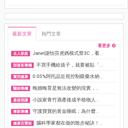
範四道讓人垂涎三尺的素食料理，千萬不要錯過喔！
最新文章
熱門文章
看更多
Janet謝怡芬虎媽模式禁3C，看...
名人家庭
不買手機給孩子，就要被貼「...
部落客專欄
0.05%阿托品近視控制眼藥水納...
寶貝健康
晚婚晚育是無法改變的現實，...
醫師專欄
小說家青竹酒產後成半植物人...
產後照護
守護寶寶的黃金睡眠：為什麼...
專家專欄
腦科學家都在做的散步秘訣！...
健康百寶箱