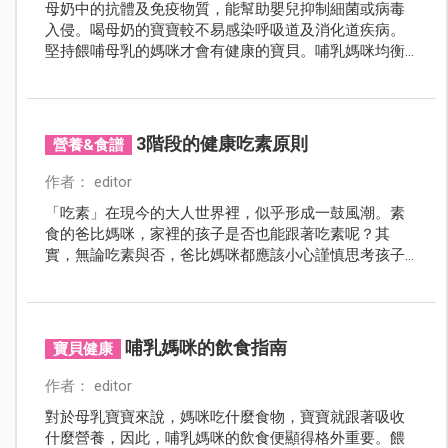
母奶中的抗體及免疫物質，能幫助嬰兒抑制細菌或病毒
入侵。喝母奶的寶寶較不易感染呼吸道及消化道疾病。
堅持餵哺母乳的媽咪才會有健康的寶貝。哺乳媽咪均衡
的攝取營養，才會有高品質母乳，供給寶貝最佳的健康
來源。
3階段的健康吃素原則
營養&食譜
作者： editor
「吃素」在現今的大人世界裡，似乎形成一鼓風潮。素
食的爸比媽咪，家裡的孩子是否也能跟著吃素呢？其
實，無論吃素與否，爸比媽咪都應該小心謹慎思考孩子
吃進肚的食物，才能確保孩子平安健康的長大唷！
哺乳媽咪的飲食指南
寶貝健康
作者： editor
對於母乳寶寶來說，媽咪吃什麼食物，寶寶就跟著吸收
什麼營養，因此，哺乳媽咪的飲食便顯得格外重要。餵