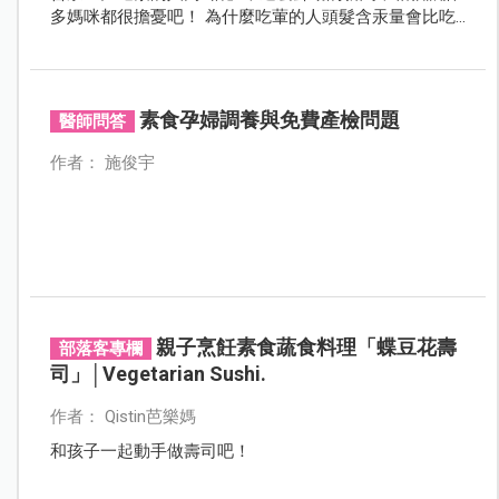
多媽咪都很擔憂吧！ 為什麼吃葷的人頭髮含汞量會比吃
素的人高那麼多？最主要的原因就是素食者不吃海鮮
類，而葷食者會吃，海鮮中的深海魚類就是含汞量的主
要來源，而魚明明是那麼好的食物，卻要擔心吃進太多
汞，但這樣到底該怎麼吃才好呢？
素食孕婦調養與免費產檢問題
醫師問答
作者： 施俊宇
親子烹飪素食蔬食料理「蝶豆花壽
部落客專欄
司」│Vegetarian Sushi.
作者： Qistin芭樂媽
和孩子一起動手做壽司吧！