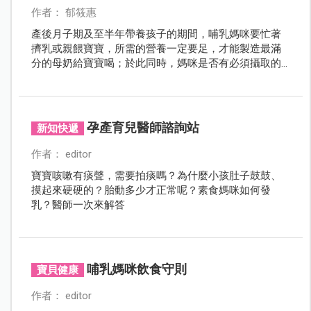
作者： 郁筱惠
產後月子期及至半年帶養孩子的期間，哺乳媽咪要忙著
擠乳或親餵寶寶，所需的營養一定要足，才能製造最滿
分的母奶給寶寶喝；於此同時，媽咪是否有必須攝取的
營養？該避開哪些飲食，才能不讓孩子成為過敏兒呢？
到底哺乳期怎樣攝取營養最健康？且讓我們邀請專業的
營養師告訴您！
孕產育兒醫師諮詢站
新知快遞
作者： editor
寶寶咳嗽有痰聲，需要拍痰嗎？為什麼小孩肚子鼓鼓、
摸起來硬硬的？胎動多少才正常呢？素食媽咪如何發
乳？醫師一次來解答
哺乳媽咪飲食守則
寶貝健康
作者： editor