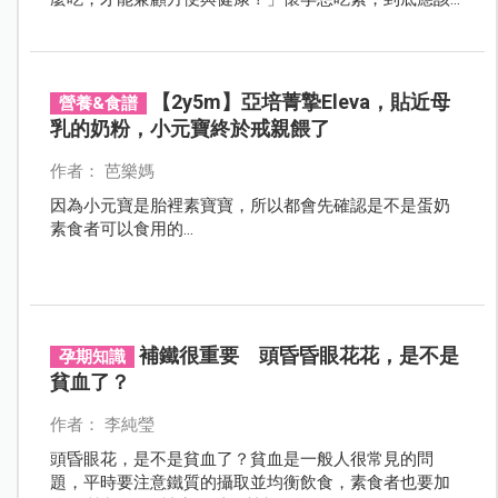
怎麼吃比較好？有請營養師來解答。
【2y5m】亞培菁摯Eleva，貼近母
營養&食譜
乳的奶粉，小元寶終於戒親餵了
作者： 芭樂媽
因為小元寶是胎裡素寶寶，所以都會先確認是不是蛋奶
素食者可以食用的...
補鐵很重要 頭昏昏眼花花，是不是
孕期知識
貧血了？
作者： 李純瑩
頭昏眼花，是不是貧血了？貧血是一般人很常見的問
題，平時要注意鐵質的攝取並均衡飲食，素食者也要加