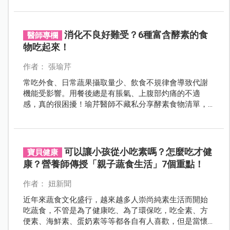
均衡之原則，才能讓生機飲食發揮最大功效。
消化不良好難受？6種富含酵素的食
醫師專欄
物吃起來！
作者： 張瑜芹
常吃外食、日常蔬果攝取量少、飲食不規律會導致代謝
機能受影響。用餐後總是有脹氣、上腹部灼痛的不適
感，真的很困擾！瑜芹醫師不藏私分享酵素食物清單，
讓你擁有健康的身體，也能快樂地享受口腹之慾。
可以讓小孩從小吃素嗎？怎麼吃才健
寶貝健康
康？營養師傳授「親子蔬食生活」7個重點！
作者： 妞新聞
近年來蔬食文化盛行，越來越多人崇尚純素生活而開始
吃蔬食，不管是為了健康吃、為了環保吃，吃全素、方
便素、海鮮素、蛋奶素等等都各自有人喜歡，但是當懷