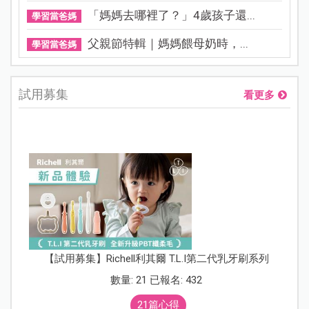
「媽媽去哪裡了？」4歲孩子還...
學習當爸媽
父親節特輯｜媽媽餵母奶時，...
學習當爸媽
試用募集
看更多
【試用募集】Richell利其爾 T.L.I第二代乳牙刷系列
數量: 21 已報名: 432
21篇心得