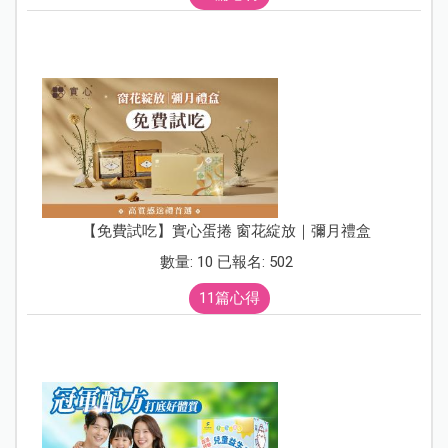
【免費試吃】實心蛋捲 窗花綻放｜彌月禮盒
數量: 10 已報名: 502
11篇心得