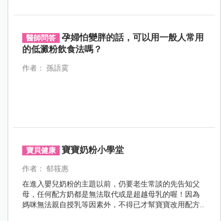
少了飲食中接觸環境污染物及不好油脂的機會，反而對
健康更有幫助。
孕婦怕變胖的話，可以用一般人常用
醫師問答
的低澱粉飲食法嗎？
作者： 孫語霙
寶寶奶粉小學堂
寶貝健康
作者： 郁筱惠
在進入嬰兒奶粉的主題以前，仍要老生常談的先告知父
母，任何配方奶都是無法取代或是超越母乳的喔！因為
媽咪無法親自授乳等因素外，不得已才幫寶寶改用配方
奶，而寶寶配方奶，都必須符合國家最嚴謹的高標準規