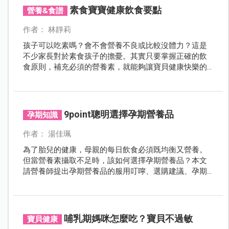
月該注意的重點、產檢時程、胎兒變化等，讓您安心準
素食寶寶健康飲食要點
營養&食譜
備迎接寶寶的出生。
作者： 林靜莉
孩子可以吃素嗎？會不會營養不良或比較沒體力？這是
不少家長對於素食孩子的擔憂。其實只要掌握正確的飲
食原則，補充必須的營養素，就能夠讓寶貝健康快樂的
成長。
9point聰明選擇孕期營養品
孕期知識
作者： 湯佳珮
為了胎兒的健康，母親的每日飲食必須既均衡又營養。
但當營養素攝取不足時，該如何選擇孕期營養品？本文
請營養師提出孕期營養品的服用叮嚀、選購建議、孕期
飲食提醒，讓您的各種疑惑順利迎刃而解，開心迎接每
一天。
哺乳期媽咪怎麼吃？寶貝不過敏
寶貝健康