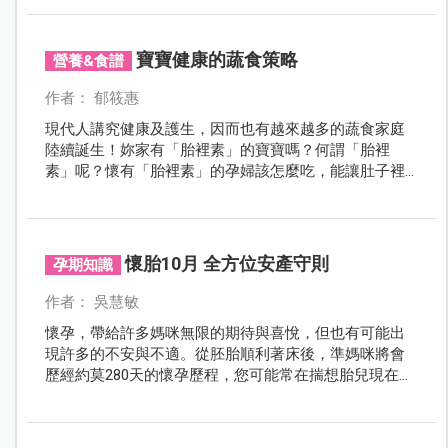
範製作生產。
寶寶健康的蔬食策略
營養&食譜
作者： 郁筱惠
現代人講究健康及護生，因而也有越來越多的蔬食家庭
陸續誕生！妳家有「胎裡素」的寶寶嗎？何謂「胎裡
素」呢？懷有「胎裡素」的孕婦該怎麼吃，能讓肚子裡
的寶寶越吃越健康？「胎裡素」寶寶的飲食菜單該怎麼
設計呢？且看本篇蔬食營養專家替茹素的寶寶及媽咪，
剖析營養健康的蔬食科學觀點！
懷胎10月 全方位安產守則
孕期知識
作者： 吳慧敏
懷孕，帶給許多媽咪無限的期待與喜悅，但也有可能出
現許多的不安與不適。從胚胎順利著床後，準媽咪將會
歷經約莫280天的懷孕歷程，您可能常在揣想胎兒現在在
做什麼？您可能會經歷孕吐、腹脹、便秘等不適？您可
能在想著要做些什麼檢查？……這一切的一切都是嶄新的
經驗，既期待又緊張。本期特別企畫，重點提醒孕期十