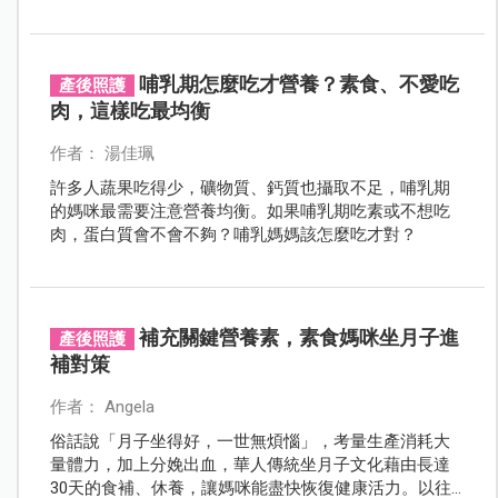
了孕，爸媽們不確定孩子是不是也可以從小吃素？媽媽
胎內素可以嗎？嬰兒喝素食配方奶可以嗎？會不會害孩
子發育不完全呢？其實不管是孩子吃素或大人吃素，都
是注意均衡營養為主！編輯這次特別專訪劉馥萱營養
哺乳期怎麼吃才營養？素食、不愛吃
產後照護
師，提醒大家帶孩子吃素的7個重點。
肉，這樣吃最均衡
作者： 湯佳珮
許多人蔬果吃得少，礦物質、鈣質也攝取不足，哺乳期
的媽咪最需要注意營養均衡。如果哺乳期吃素或不想吃
肉，蛋白質會不會不夠？哺乳媽媽該怎麼吃才對？
補充關鍵營養素，素食媽咪坐月子進
產後照護
補對策
作者： Angela
俗話說「月子坐得好，一世無煩惱」，考量生產消耗大
量體力，加上分娩出血，華人傳統坐月子文化藉由長達
30天的食補、休養，讓媽咪能盡快恢復健康活力。以往