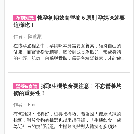
提醒，重複加熱的米、麵主食應該都要小心避免！
懷孕初期飲食營養 6 原則 孕媽咪就要
孕期知識
這樣吃！
作者： 陳萱蘋
在懷孕過程之中，孕媽咪本身需要營養素，維持自己的
健康。而寶寶從受精卵、胚胎到成長為胎兒，形成身體
的神經、肌肉、內臟與骨骼，需要各種營養素，才能健
康發育。因此，有些孕媽咪從知道自己懷孕的那一刻，
以為一人吃兩人補，就開始大補特補，但這樣真的是合
宜的營養攝取方式嗎？
採取生機飲食要注意！不忘營養均
營養&食譜
衡的重要性！
作者： Fan
有句話說：吃得好，也要吃得巧。隨著國人健康意識的
抬頭，對於食物的挑選也越來越仔細，「生機飲食」成
為近年來的熱門話題。生機飲食雖對人體擁有多項好
處，但也存在些許隱憂，營養師李立慈提醒，把握營養