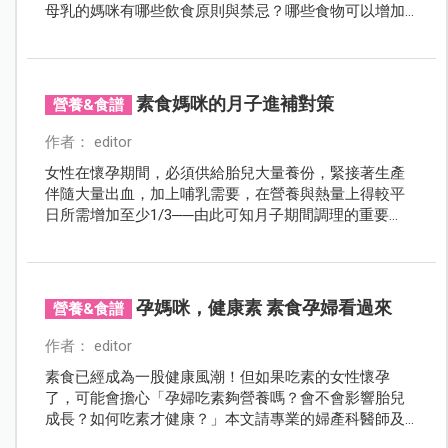
母乳的媽咪有哪些飲食原則與禁忌？哪些食物可以增加
乳汁分泌，哪些食物又必須絕對禁止？
素食媽咪的月子進補對策
營養&食譜
作者： editor
女性在懷孕期間，必須供給胎兒大量養份，緊接著生產
伴隨大量出血，加上哺乳需要，在營養與熱量上得較平
日所需增加至少1/3──由此可知月子期間調理的重要
性。然而，茹素的媽媽們在無法食用動物性食物進補的
前提下，又該如何補充足夠的養分，好面對照護新生兒
的挑戰呢？
孕媽咪，健康素 素食孕婦看過來
營養&食譜
作者： editor
素食已經成為一股健康風潮！但如果吃素的女性懷孕
了，可能會擔心「孕婦吃素夠營養嗎？會不會影響胎兒
成長？如何吃素才健康？」本文請專業的婦產科醫師及
營養師來告訴您！更請到素食料理高手盧媽媽，親自示