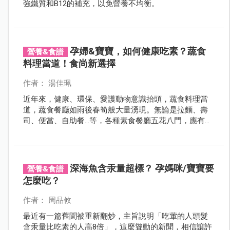
強鐵質和B12的補充，以免營養不均衡。
孕婦&寶寶，如何健康吃素？蔬食
營養&食譜
料理當道！食尚新選擇
作者： 湯佳珮
近年來，健康、環保、愛護動物意識抬頭，蔬食料理當
道，蔬食餐廳如雨後春筍般大量湧現。無論是拉麵、壽
司、便當、自助餐…等，各種素食餐廳五花八門，應有盡
有。無論是外食族或自己在家下廚，蔬食料理都已儼然
成為新食尚所趨。孕婦、嬰幼兒也可以吃素嗎？有請營
養師來解答！
深海魚含汞量超標？ 孕媽咪/寶寶要
營養&食譜
怎麼吃？
作者： 周品攸
最近有一篇舊聞被重新翻炒，主旨說明「吃葷的人頭髮
含汞量比吃素的人高8倍」，這麼聳動的新聞，相信讓許