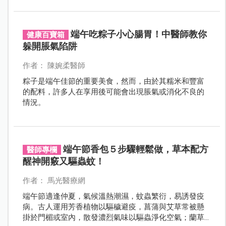
不良甚至食積等問題。
端午吃粽子小心腸胃！中醫師教你
健康百寶箱
躲開脹氣陷阱
作者： 陳婉柔醫師
粽子是端午佳節的重要美食，然而，由於其糯米和豐富
的配料，許多人在享用後可能會出現脹氣或消化不良的
情況。
端午節香包５步驟輕鬆做，草本配方
醫師專欄
醒神開竅又驅蟲蚊！
作者： 馬光醫療網
端午節適逢仲夏，氣候溫熱潮濕，蚊蟲繁衍，易誘發疫
病。古人運用芳香植物以驅穢避疫，菖蒲與艾草常被懸
掛於門楣或室內，散發濃烈氣味以驅蟲淨化空氣；蘭草