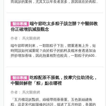
而就診的案例，尤其又以年長者居多，原因就在於肉粽
難消化，容易導致腸胃道消化與吸收不良，進而導致腸
阻塞。開心吃粽子的同時，可別忘了在食材、份量及沾
醬上多多留意！
端午節吃太多粽子該怎辦？中醫師教
醫師專欄
你正確增肌減脂觀念
作者： 馬光醫療網
端午節即將到來，一顆顆粽子下肚，體重逐漸上升，短
時間該如何減重呢？由於粽子的餡料及糯米會透過加油
拌炒增加香味，因此熱量相對也較高，一顆粽子約600
卡，相當於一個便當的熱量。如果一餐大吃1-2顆粽子，
就會導致短時間熱量上升。
吃粽配茶不脹氣，按摩穴位助消化，
醫師專欄
中醫師解密「粽」點在哪裡
作者： 馬光醫療網
「五月榴花妖豔烘。綠楊帶雨垂垂重。五色新絲纏角
粽」這是宋代歐陽修的詩詞，描述了五月時節，美麗的