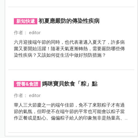
初夏應嚴防的傳染性疾病
新知快遞
作者： editor
六月迎接端午節的同時，也代表著邁入夏天了，許多病
菌又要開始活躍！隨著天氣逐漸轉熱，需要嚴防哪些傳
染性疾病？又該如何從生活中做好預防措施？
媽咪寶貝飲食「粽」點
營養&食譜
作者： editor
華人三大節慶之一的端午佳節，免不了來顆粽子才有過
節的氣氛，但即使不在端午節的平常也可能會以粽子當
作正餐或是點心。偏偏粽子給人的印象無非是熱量高、
難消化！而孕媽咪和寶寶應該如何吃粽子？請看本期的
飲食「粽」點二三事。