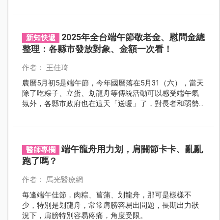
則因清香宜人，多用於沐浴或製成香囊佩戴，兼具潔淨
與養生功能。
2025年全台端午節敬老金、慰問金總
新知快遞
整理：各縣市發放對象、金額一次看！
作者： 王佳琦
農曆5月初5是端午節，今年國曆落在5月31（六），當天
除了吃粽子、立蛋、划龍舟等傳統活動可以感受端午氣
氛外，各縣市政府也在這天「送暖」了，對長者和弱勢
族群發放敬老金或慰問金，各縣市發放細節一次看。
端午龍舟用力划，肩關節卡卡、亂亂
醫師專欄
跑了嗎？
作者： 馬光醫療網
每逢端午佳節，肉粽、菖蒲、划龍舟，那可是樣樣不
少，特別是划龍舟，常常肩膀容易出問題，長期出力狀
況下，肩膀特別容易疼痛，角度受限。