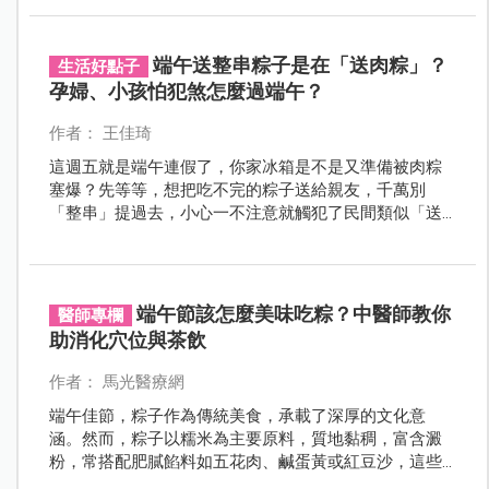
為沐浴。」可見端午以香草沐浴的習俗，至少已流傳兩
千年以上。
端午送整串粽子是在「送肉粽」？
生活好點子
孕婦、小孩怕犯煞怎麼過端午？
作者： 王佳琦
這週五就是端午連假了，你家冰箱是不是又準備被肉粽
塞爆？先等等，想把吃不完的粽子送給親友，千萬別
「整串」提過去，小心一不注意就觸犯了民間類似「送
肉粽」的出殯大忌，讓人當場在心裡翻白眼！在這個自
古被稱為「五毒月」的季節交替期，不僅送禮有禁忌，
家裡體質敏感的孕媽咪和免疫力低的小孩，更有一堆
「怕犯煞」的生活和飲食限制。到底哪些是長輩的瞎操
端午節該怎麼美味吃粽？中醫師教你
醫師專欄
心？哪些又是真有道理的古人智慧？
助消化穴位與茶飲
作者： 馬光醫療網
端午佳節，粽子作為傳統美食，承載了深厚的文化意
涵。然而，粽子以糯米為主要原料，質地黏稠，富含澱
粉，常搭配肥膩餡料如五花肉、鹹蛋黃或紅豆沙，這些
特性使其難以消化，易導致脘腹脹滿、食慾不振、消化