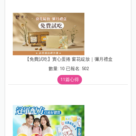
【免費試吃】實心蛋捲 窗花綻放｜彌月禮盒
數量: 10 已報名: 502
11篇心得