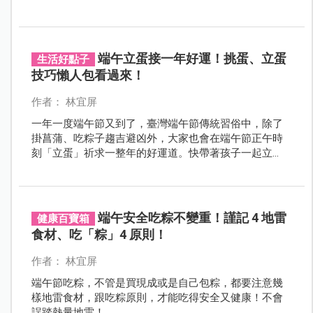
端午立蛋接一年好運！挑蛋、立蛋
生活好點子
技巧懶人包看過來！
作者： 林宜屏
一年一度端午節又到了，臺灣端午節傳統習俗中，除了
掛菖蒲、吃粽子趨吉避凶外，大家也會在端午節正午時
刻「立蛋」祈求一整年的好運道。快帶著孩子一起立
蛋，體驗這奇妙的過程，順便接收一年好運氣！
端午安全吃粽不變重！謹記 4 地雷
健康百寶箱
食材、吃「粽」4 原則！
作者： 林宜屏
端午節吃粽，不管是買現成或是自己包粽，都要注意幾
樣地雷食材，跟吃粽原則，才能吃得安全又健康！不會
誤踏熱量地雷！