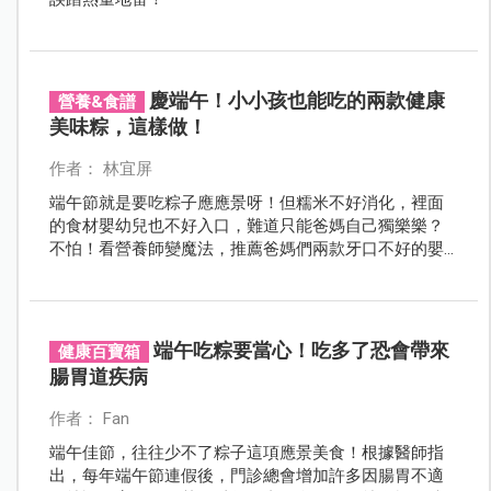
慶端午！小小孩也能吃的兩款健康
營養&食譜
美味粽，這樣做！
作者： 林宜屏
端午節就是要吃粽子應應景呀！但糯米不好消化，裡面
的食材嬰幼兒也不好入口，難道只能爸媽自己獨樂樂？
不怕！看營養師變魔法，推薦爸媽們兩款牙口不好的嬰
幼兒跟老人家都能輕鬆吃的美味粽子作法，讓端午節過
得美味又健康！
端午吃粽要當心！吃多了恐會帶來
健康百寶箱
腸胃道疾病
作者： Fan
端午佳節，往往少不了粽子這項應景美食！根據醫師指
出，每年端午節連假後，門診總會增加許多因腸胃不適