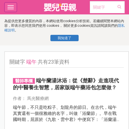
Toggle
navigation
為提供您更多優質的內容，本網站使用cookies分析技術。若繼續閱覽本網站內
容，即表示您同意我們使用 cookies， 關於更多cookies資訊請閱讀我們的
隱私
權說明
。
我知道了
關鍵字
端午
共有23筆資料
端午蘭湯沐浴：從《楚辭》走進現代
醫師專欄
的中醫養生智慧，居家版端午藥浴包怎麼做？
作者： 馬光醫療網
端午節，不只是吃粽子、划龍舟的節日。在古代，端午
其實還有一個很雅緻的名字，叫做「浴蘭節」。早在戰
國時期，屈原於《九歌・雲中君》中便寫下：「浴蘭湯
兮沐芳華。」《大戴禮記》也記載：「五月五日，蓄蘭