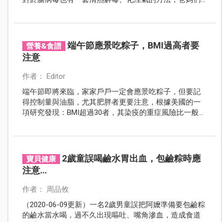
不妨試試！
端午節應景吃粽子，BMI過高者要
營養&食譜
注意
作者： Editor
端午節即將來臨，家家戶戶一定會應景吃粽子，但要記
得控制量與油脂，尤其肥胖者更要注意，根據美國的一
項研究發現：BMI超過30者，其染疫的重症風險比一般人
高出30%，提醒愛吃粽及地雷美食的民眾一定要節制。
2歲童誤喝鹼水胃出血，包鹼粽時應
寶貝健康
注意…
作者： 周品攸
（2020-06-09更新）一名2歲男童誤把阿嬤準備要包鹼粽
的鹼水當水喝，過不久出現嘔吐、嘴角滲血，造成食道