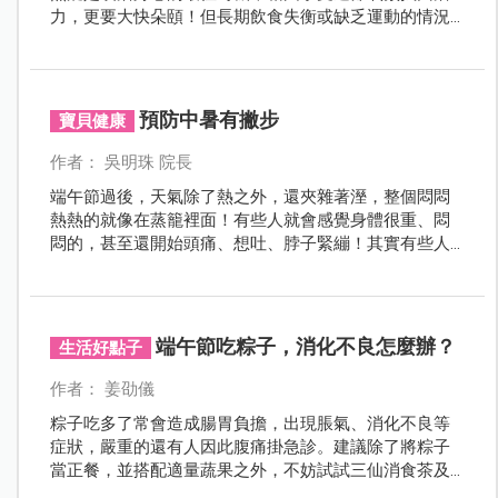
力，更要大快朵頤！但長期飲食失衡或缺乏運動的情況
下，擔心難以消化而對腸胃造成負擔，肉粽吃多成「肉
重」。趙函穎營養師表示曾有學生因每天三餐各吃一顆
粽子，端午假期結束後血壓升高至190、血糖也飆至
220，甚至引發心血管疾病，導致無法呼吸而緊急送醫，
預防中暑有撇步
寶貝健康
因此呼籲三高患者更應好好注意飲食搭配，也同步分享
三大「粽」點，包含細嚼慢嚥、補充水份，以及搭配高
作者： 吳明珠 院長
營養價值的蔬果，才能對健康身心「Say YES」，享用美
端午節過後，天氣除了熱之外，還夾雜著溼，整個悶悶
食無負擔。
熱熱的就像在蒸籠裡面！有些人就會感覺身體很重、悶
悶的，甚至還開始頭痛、想吐、脖子緊繃！其實有些人
已經開始進入輕度中暑的狀況！
端午節吃粽子，消化不良怎麼辦？
生活好點子
作者： 姜劭儀
粽子吃多了常會造成腸胃負擔，出現脹氣、消化不良等
症狀，嚴重的還有人因此腹痛掛急診。建議除了將粽子
當正餐，並搭配適量蔬果之外，不妨試試三仙消食茶及
穴道按摩，既幫助消化又解脹氣！