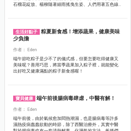
石榴花綻放、楊柳隨著細雨搖曳生姿、人們用著五色線
纏粽子，好不愜意。
粽夏新食感！增添蔬果，健康美味
生活好點子
少負擔
作者： Eden
端午節吃粽子是少不了的儀式感，但要怎要吃得健康又
美味呢？善用巧思，將當季蔬果加入粽子裡，就能變化
出好吃又健康滿點的粽子新食感喔！
端午前後腸病毒肆虐，中醫有解！
寶貝健康
作者： Eden
端午前後，由於氣候愈加悶熱潮濕，也是腸病毒等許多
濕熱疫病蠢蠢欲動的時節，除了西醫治療外，其實中醫
對於腸病毒也有一套清熱解毒、化溼氣的方法，爸媽們