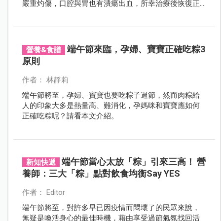
嚴重灼傷，口腔與胃也有潰瘍出血，所幸治療後恢復正
常飲食。
端午節來臨，孕婦、寶寶正確吃粽3
營養&食譜
原則
作者： 林靜莉
端午節將至，孕婦、寶寶也要吃粽子過節，然而肉粽給
人的印象大多是熱量高、難消化，孕媽咪和寶寶應如何
正確吃粽呢？請看本文介紹。
端午節當心太放「粽」引來三高！ 營
新知快遞
養師：三大「粽」點對飲食均衡Say YES
作者： Editor
端午節將至，對許多早已因疫情而悶壞了的民眾來說，
無疑是喚活身心的最佳時機，藉由享受過節氣氛找回活