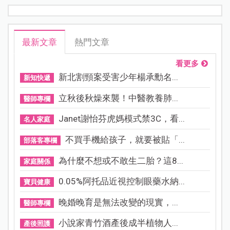
最新文章
熱門文章
看更多
新北割頸案受害少年楊承勳名...
新知快遞
立秋後秋燥來襲！中醫教養肺...
醫師專欄
Janet謝怡芬虎媽模式禁3C，看...
名人家庭
不買手機給孩子，就要被貼「...
部落客專欄
為什麼不想或不敢生二胎？這8...
家庭關係
0.05%阿托品近視控制眼藥水納...
寶貝健康
晚婚晚育是無法改變的現實，...
醫師專欄
小說家青竹酒產後成半植物人...
產後照護