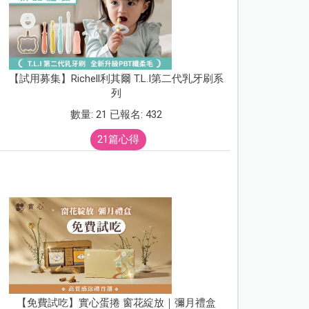
【試用募集】Richell利其爾 T.L.I第二代乳牙刷系
列
數量: 21 已報名: 432
21篇心得
【免費試吃】實心蛋捲 窗花綻放｜彌月禮盒