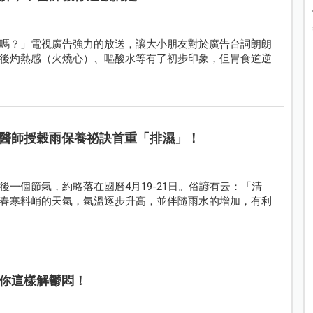
嗎？」電視廣告強力的放送，讓大小朋友對於廣告台詞朗朗
後灼熱感（火燒心）、嘔酸水等有了初步印象，但胃食道逆
醫師授穀雨保養祕訣首重「排濕」！
一個節氣，約略落在國曆4月19-21日。俗諺有云：「清
春寒料峭的天氣，氣溫逐步升高，並伴隨雨水的增加，有利
你這樣解鬱悶！