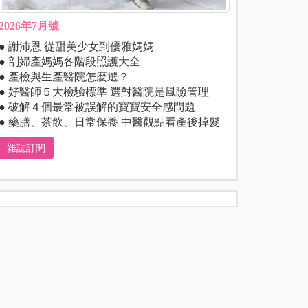
2026年7月號
● 謝沛恩 從甜美少女到優雅媽媽
● 剖婦產媽媽各階段照護大全
● 產檢與生產醫院怎麼選？
● 好醫師５大檢驗標準 選對醫院是風險管理
● 破解４個最常被誤解的寶寶安全感問題
● 藥膳、茶飲、日常保養 中醫觀點看產後掉髮
雜誌訂閱