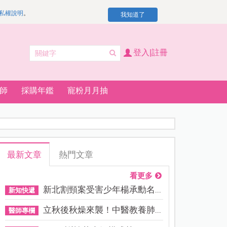
私權說明
。
我知道了
登入|註冊
師
採購年鑑
寵粉月月抽
最新文章
熱門文章
看更多
新北割頸案受害少年楊承勳名...
新知快遞
立秋後秋燥來襲！中醫教養肺...
醫師專欄