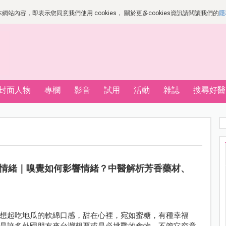
站內容，即表示您同意我們使用 cookies， 關於更多cookies資訊請閱讀我們的
隱
封面人物
專欄
影音
試用
活動
雜誌
搜尋好醫
情緒｜嗅覺如何影響情緒？中醫解析芳香藥材、
想起吃地瓜的軟綿口感，甜在心裡，宛如蜜糖，有種幸福
是許多外國朋友來台灣想要或是必挑戰的食物，不管它究竟