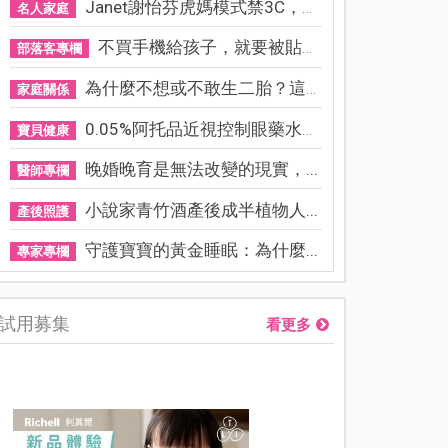
Janet謝怡芬虎媽模式禁3C，看...
名人家庭
不買手機給孩子，就要被貼「...
部落客專欄
為什麼不想或不敢生二胎？這8...
家庭關係
0.05%阿托品近視控制眼藥水納...
寶貝健康
晚婚晚育是無法改變的現實，...
醫師專欄
小說家青竹酒產後成半植物人...
產後照護
守護寶寶的黃金睡眠：為什麼...
專家專欄
試用募集
看更多