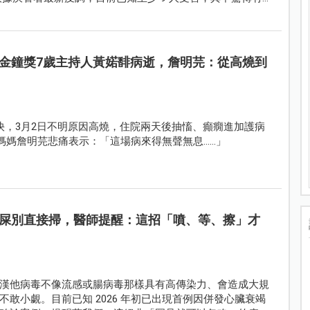
感操控的惡劣行徑，讓全台家長陷入集體震驚與憤怒 。
金鐘獎7歲主持人黃婼馡病逝，詹明芫：從高燒到
快，3月2日不明原因高燒，住院兩天後抽慉、癲癇進加護病
，媽媽詹明芫悲痛表示：「這場病來得無聲無息……」
屎別直接掃，醫師提醒：這招「噴、等、擦」才
漢他病毒不像流感或腸病毒那樣具有高傳染力、會造成大規
敢小覷。目前已知 2026 年初已出現首例因併發心臟衰竭