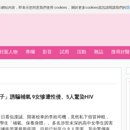
站內容，即表示您同意我們使用 cookies， 關於更多cookies資訊請閱讀我們的
隱
封面人物
專欄
影音
試用
活動
雜誌
搜尋好醫
」誘騙補氣 9女慘遭性侵、5人驚染HIV
平日看似虔誠、開著校車的李姓司機，竟然私下假冒神棍，
學生「補氣、保養身體」。多名涉世未深的高中女學生因害
據疾管署最新疫調，目前已知至少 9 人受害，其中驚傳有