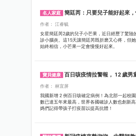
簡廷芮：只要兒子能好起來，
名人家庭
作者： 江睿毓
女星簡廷芮2歲的兒子小芒果，近日經歷了驚險
診小腦炎。這15天讓簡廷芮既折磨又心疼，但
始終相信，小芒果一定會慢慢好起來。
百日咳疫情拉警報， 12 歲
寶貝健康
作者： 林宜屏
我國新增 2 例百日咳確定病例！為北部一起校園
數已達五年來最高，世界各國確診人數也創新高
媽們記得帶孩子打疫苗以提高抗體！