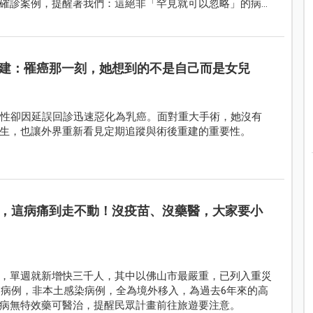
確診案例，提醒著我們：這絕非「罕見就可以忽略」的病
建：罹癌那一刻，她想到的不是自己而是女兒
良性卻因延誤回診迅速惡化為乳癌。面對重大手術，她沒有
生，也讓外界重新看見定期追蹤與術後重建的重要性。
，這病痛到走不動！沒疫苗、沒藥醫，大家要小
，單週就新增快三千人，其中以佛山市最嚴重，已列入重災
病病例，非本土感染病例，全為境外移入，為過去6年來的高
病無特效藥可醫治，提醒民眾計畫前往旅遊要注意。