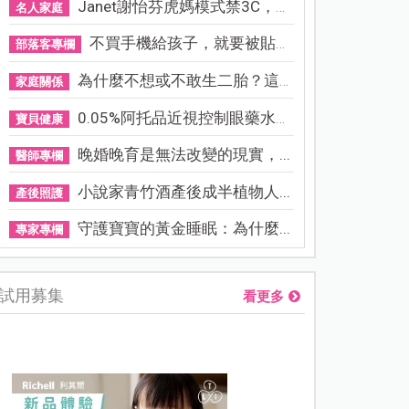
Janet謝怡芬虎媽模式禁3C，看...
名人家庭
不買手機給孩子，就要被貼「...
部落客專欄
為什麼不想或不敢生二胎？這8...
家庭關係
0.05%阿托品近視控制眼藥水納...
寶貝健康
晚婚晚育是無法改變的現實，...
醫師專欄
小說家青竹酒產後成半植物人...
產後照護
守護寶寶的黃金睡眠：為什麼...
專家專欄
試用募集
看更多