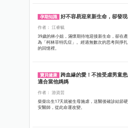
好不容易迎來新生命，卻發現
孕期知識
作者： 江睿毓
39歲的林小姐，滿懷期待地迎接新生命，卻在
為「柯林菲特氏症」。經過無數次的思考與掙扎
的回憶裡。
跨血緣的愛！不捨受虐男童患
寶貝健康
適合當他媽媽
作者： 游資芸
柴柴出生17天就被生母施虐，送醫後確診結節
安醫師，從此命運改變。