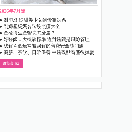
2026年7月號
● 謝沛恩 從甜美少女到優雅媽媽
● 剖婦產媽媽各階段照護大全
● 產檢與生產醫院怎麼選？
● 好醫師５大檢驗標準 選對醫院是風險管理
● 破解４個最常被誤解的寶寶安全感問題
● 藥膳、茶飲、日常保養 中醫觀點看產後掉髮
雜誌訂閱