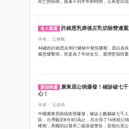
死亡的病例，接著不到半年的時間，又再度出現
毒。
許維恩乳癌後左乳切除雙邊重
名人家庭
作者： 江睿毓
44歲的許維恩在例行健檢中發現腫瘤，原以為
被恐懼擊倒，而是為了年幼女兒，選擇堅強與重
廣東屈公病爆發！確診破七千
新知快遞
心！
作者： 王佳琦
中國廣東屈病病疫情爆發，確診人數飆破七千人
區，台灣截至8月4日為止，共出現了16例屈公
峰期，美國則以發布二級旅遊警告，並指出屈公