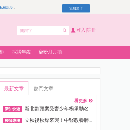
私權說明
。
我知道了
登入|註冊
師
採購年鑑
寵粉月月抽
最新文章
熱門文章
看更多
新北割頸案受害少年楊承勳名...
新知快遞
立秋後秋燥來襲！中醫教養肺...
醫師專欄