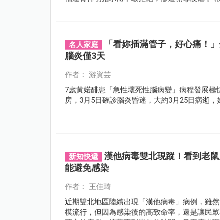
5 人已確診感染 HIV ！這種利用信仰進行情
「看妳插滿管子，好心痛！」
名人家庭
腦炎僅3天
作者： 游資芸
7歲黃婼馡患「急性壞死性腦病變」病程發展極
房，3月5日確診腦炎昏迷，大約3月25日病逝
漢他病毒雙北現蹤！看到老鼠
新知快遞
能避免感染
作者： 王佳琦
近期雙北地區陸續出現「漢他病毒」病例，雖然
模流行，但因為感染後的高致命率，還是讓民眾不