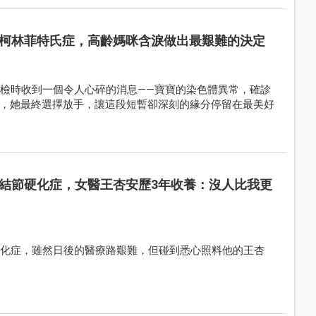
柯林菲特氏症，高齡媽咪含淚做出最艱難的決定
產檢時收到一個令人心碎的消息——寶寶的染色體異常，確診
，她最終選擇放手，讓這段短暫卻深刻的緣分停留在最美好
結節硬化症，女醫王杏安歷3年收養：沒人比我更
硬化症，雖然日後的醫療路艱難，但碰到悉心照料他的王杏