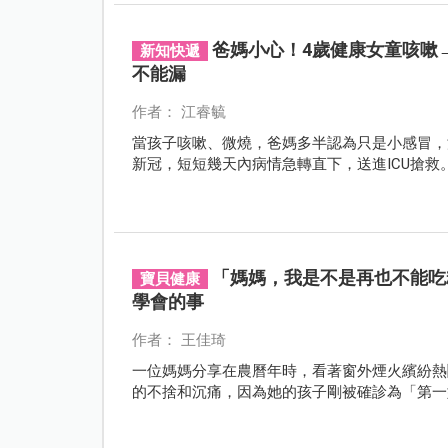
爸媽小心！4歲健康女童咳嗽
新知快遞
不能漏
作者： 江睿毓
當孩子咳嗽、微燒，爸媽多半認為只是小感冒，
新冠，短短幾天內病情急轉直下，送進ICU搶
「媽媽，我是不是再也不能吃
寶貝健康
學會的事
作者： 王佳琦
一位媽媽分享在農曆年時，看著窗外煙火繽紛熱
的不捨和沉痛，因為她的孩子剛被確診為「第一