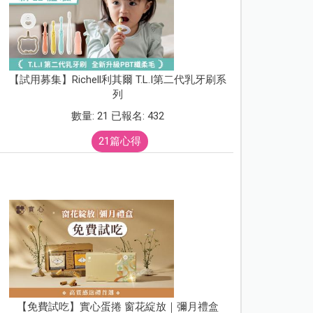
【試用募集】Richell利其爾 T.L.I第二代乳牙刷系
列
數量: 21 已報名: 432
21篇心得
【免費試吃】實心蛋捲 窗花綻放｜彌月禮盒