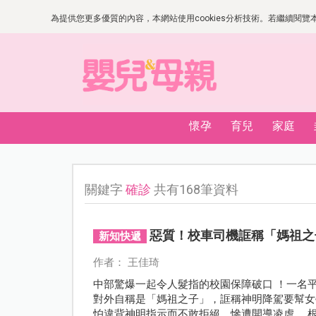
為提供您更多優質的內容，本網站使用cookies分析技術。若繼續閱覽本網
懷孕
育兒
家庭
關鍵字
確診
共有168筆資料
惡質！校車司機誆稱「媽祖之子
新知快遞
作者： 王佳琦
中部驚爆一起令人髮指的校園保障破口 ！一名
對外自稱是「媽祖之子」，誆稱神明降駕要幫女
怕違背神明指示而不敢拒絕，慘遭開導凌虐 。根