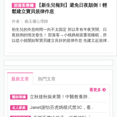
【新生兒報到】避免日夜顛倒！輕
部落客專欄
鬆建立寶貝規律作息
作者： 賴玉珊心理師
初生兒的作息時間一向不太固定 所以常有半夜哭鬧、日
夜顛倒的情況發生！ 部落客→小桃媽相當重視睡眠，所
以從小就開始幫寶貝建立良好的規律作息 先建立起規律
作息後，戒夜奶、睡過夜也會變得相對容易唷！ 快來看
看小桃媽的育兒經吧～
最新文章
熱門文章
看更多
立秋後秋燥來襲！中醫教養肺...
醫師專欄
Janet謝怡芬虎媽模式禁3C，看...
名人家庭