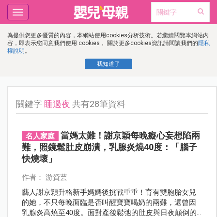
Toggle
navigation
為提供您更多優質的內容，本網站使用cookies分析技術。若繼續閱覽本網站內
容，即表示您同意我們使用 cookies， 關於更多cookies資訊請閱讀我們的
隱私
權說明
。
我知道了
關鍵字
睡過夜
共有28筆資料
當媽太難！謝京穎每晚癡心妄想陷兩
名人家庭
難，照鏡鬆肚皮崩潰，乳腺炎燒40度：「腦子
快燒壞」
作者： 游資芸
藝人謝京穎升格新手媽媽後挑戰重重！育有雙胞胎女兒
的她，不只每晚面臨是否叫醒寶寶喝奶的兩難，還曾因
乳腺炎高燒至40度。面對產後鬆弛的肚皮與日夜顛倒的