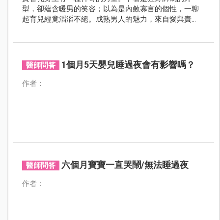
型，卻蘊含暖男的笑容；以為是內斂寡言的個性，一聊
起育兒經竟滔滔不絕。成熟男人的魅力，來自愛與責
任，2010年與許淑幃（幃幃）結婚，2017年、2018年兩
個兒子大福、大仁陸續誕生，竇智孔晉升爸爸後，全心
投入，甚至別立一套「野獸派教養」法，用愛與堅持灌
溉孩子，希望他們從中找到自己。
1個月5天嬰兒睡過夜會有影響嗎？
醫師問答
作者：
六個月寶寶一直哭鬧/無法睡過夜
醫師問答
作者：