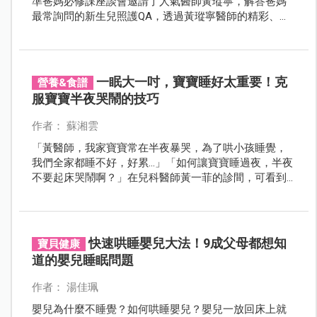
準爸媽必修課座談會邀請了人氣醫師黃瑽寧，解答爸媽
最常詢問的新生兒照護QA，透過黃瑽寧醫師的精彩、實
用解說，現場爸媽聽了頻頻點頭認同，也大大減輕了育
兒焦慮。
一眠大一吋，寶寶睡好太重要！克
營養&食譜
服寶寶半夜哭鬧的技巧
作者： 蘇湘雲
「黃醫師，我家寶寶常在半夜暴哭，為了哄小孩睡覺，
我們全家都睡不好，好累…」「如何讓寶寶睡過夜，半夜
不要起床哭鬧啊？」在兒科醫師黃一菲的診間，可看到
不少父母憂心孩子的睡眠狀況，常有父母因為寶寶夜間
哭鬧，睡眠與生活品質都受到影響，而來尋求醫師協
助。該如何讓寶寶擁有優質睡眠品質，馬上來聽醫師怎
麼說？
快速哄睡嬰兒大法！9成父母都想知
寶貝健康
道的嬰兒睡眠問題
作者： 湯佳珮
嬰兒為什麼不睡覺？如何哄睡嬰兒？嬰兒一放回床上就