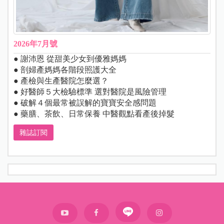
2026年7月號
● 謝沛恩 從甜美少女到優雅媽媽
● 剖婦產媽媽各階段照護大全
● 產檢與生產醫院怎麼選？
● 好醫師５大檢驗標準 選對醫院是風險管理
● 破解４個最常被誤解的寶寶安全感問題
● 藥膳、茶飲、日常保養 中醫觀點看產後掉髮
雜誌訂閱