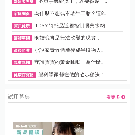
不買手機給孩子，就要被貼「...
部落客專欄
為什麼不想或不敢生二胎？這8...
家庭關係
0.05%阿托品近視控制眼藥水納...
寶貝健康
晚婚晚育是無法改變的現實，...
醫師專欄
小說家青竹酒產後成半植物人...
產後照護
守護寶寶的黃金睡眠：為什麼...
專家專欄
腦科學家都在做的散步秘訣！...
健康百寶箱
試用募集
看更多