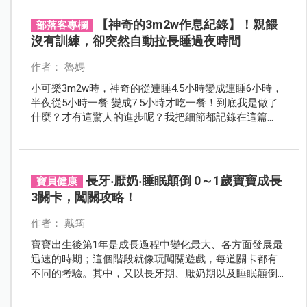
【神奇的3m2w作息紀錄】！親餵
部落客專欄
沒有訓練，卻突然自動拉長睡過夜時間
作者： 魯媽
小可樂3m2w時，神奇的從連睡4.5小時變成連睡6小時，
半夜從5小時一餐 變成7.5小時才吃一餐！到底我是做了
什麼？才有這驚人的進步呢？我把細節都記錄在這篇
裡，也把睡眠延長的觀察重點 紀錄下來，給黑眼圈的熊
貓媽媽們參考看看吧！
長牙‧厭奶‧睡眠顛倒 0～1歲寶寶成長
寶貝健康
3關卡，闖關攻略！
作者： 戴筠
寶寶出生後第1年是成長過程中變化最大、各方面發展最
迅速的時期；這個階段就像玩闖關遊戲，每道關卡都有
不同的考驗。其中，又以長牙期、厭奶期以及睡眠顛倒
期這3道關卡挑戰最大。如何幫助寶寶緩解長牙期的不
適？寶寶厭奶是否會發育不良？訓練寶寶睡過夜有什麼