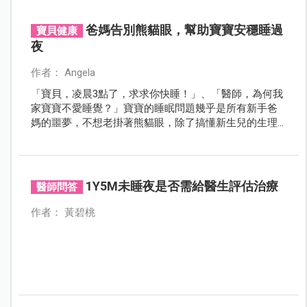
祕訣？本文邀請3位專家傳授快速破關的心法，讓媽咪躲
避大魔王的追擊，成功帶領寶寶抵達終點！
爸媽告別熊貓眼，幫助寶寶安穩睡過
寶貝健康
夜
作者： Angela
「寶貝，凌晨3點了，求求你快睡！」、「醫師，為何我
家寶寶不愛睡覺？」寶寶的睡眠問題幾乎是所有新手爸
媽的噩夢，不想老掛著熊貓眼，除了搞懂新生兒的生理
時鐘與發展機制，長輩們也能透過環境控制給予充分安
全感，幫孩子建立良好睡眠儀式。
1Y5M未睡夜是否需給醫生評估治療
醫師問答
作者： 黃碧桃