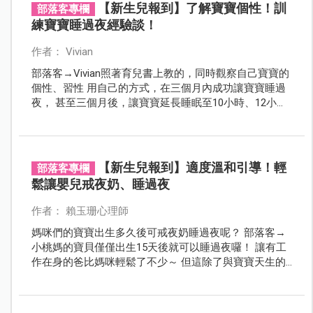
【新生兒報到】了解寶寶個性！訓
部落客專欄
練寶寶睡過夜經驗談！
作者： Vivian
部落客→Vivian照著育兒書上教的，同時觀察自己寶寶的
個性、習性 用自己的方式，在三個月內成功讓寶寶睡過
夜， 甚至三個月後，讓寶寶延長睡眠至10小時、12小時
～ 快來看看這位認真媽咪的經驗分享吧！
【新生兒報到】適度溫和引導！輕
部落客專欄
鬆讓嬰兒戒夜奶、睡過夜
作者： 賴玉珊心理師
媽咪們的寶寶出生多久後可戒夜奶睡過夜呢？ 部落客→
小桃媽的寶貝僅僅出生15天後就可以睡過夜囉！ 讓有工
作在身的爸比媽咪輕鬆了不少～ 但這除了與寶寶天生的
特質有關以外，小桃媽也透過了適度溫和的引導 成功的
讓全家人都擁有了良好的睡眠品質唷～ 快來看看這些成
功的因素是什麼吧！