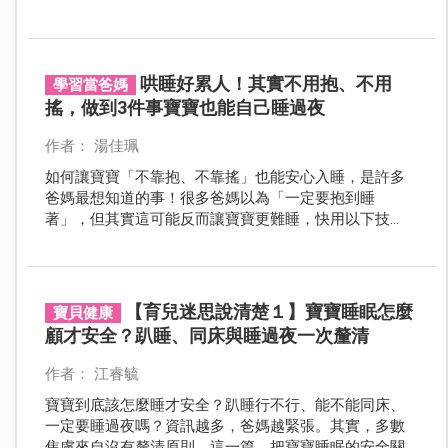
育兒生活，讓她直呼「當媽太難」，引起大批網友共
鳴。
哄睡好累人！其實不用抱、不用
學習當爸媽
搖，做到3件事寶寶也能自己睡過夜
作者： 湯佳珮
如何讓寶寶「不靠抱、不靠搖」也能安心入睡，是許多
爸媽最想知道的事！很多爸媽以為「一定要抱到睡
著」，但其實這可能反而讓寶寶更難睡，快用以下技
巧，幫孩子慢慢學會自己入睡。
【育兒迷思說清楚１】寶寶睡眠怎麼
寶貝健康
顧才安全？趴睡、同床與睡過夜一次釐清
作者： 江睿毓
寶寶到底該怎麼睡才安全？趴睡行不行、能不能同床、
一定要睡過夜嗎？資訊越多，爸媽越緊張。其實，多數
焦慮來自沒有釐清原則。這一篇，把寶寶睡眠的安全關