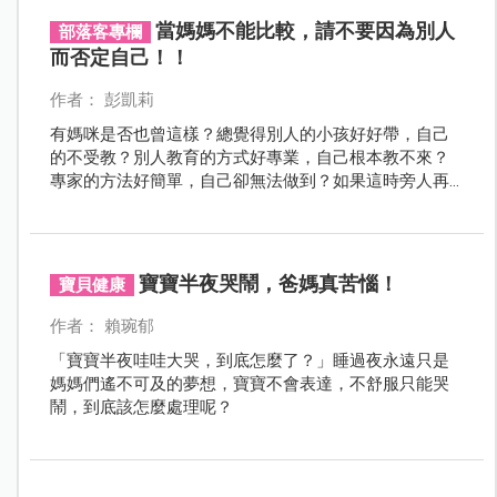
當媽媽不能比較，請不要因為別人
部落客專欄
而否定自己！！
作者： 彭凱莉
有媽咪是否也曾這樣？總覺得別人的小孩好好帶，自己
的不受教？別人教育的方式好專業，自己根本教不來？
專家的方法好簡單，自己卻無法做到？如果這時旁人再
來一句，『誰誰誰的小孩都不會這樣』、『我小孩從多
早之前就會了！』原本就快走投無路的媽媽，甚至會開
始懷疑自己根本不會當媽媽？？！！
寶寶半夜哭鬧，爸媽真苦惱！
寶貝健康
作者： 賴琬郁
「寶寶半夜哇哇大哭，到底怎麼了？」睡過夜永遠只是
媽媽們遙不可及的夢想，寶寶不會表達，不舒服只能哭
鬧，到底該怎麼處理呢？