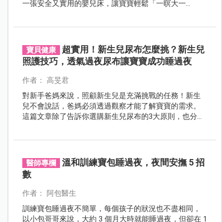
一張安全又實用的嬰兒床，讓寶寶輕鬆「一暝大一
寸」。
超實用！新生兒尿布怎麼挑？新生兒
寶貝健康
照護技巧，透氣過夜尿布讓寶寶成功睡過夜
作者： 高旻君
對新手爸媽來說，照顧新生兒是充滿挑戰的任務！新生
兒不會說話，爸媽必須透過觀察才能了解寶寶的需求。
這篇文章除了告訴你選購新生兒尿布的3大原則，也分享
照顧新生兒的5大技巧，讓寶寶舒適睡整夜。
溫和訓練寶包睡過夜，夜間安撫 5 招
醫師專欄
數
作者： 阿包醫生
訓練寶包睡過夜不簡單，每個孩子的狀況也不盡相同，
以小包哥哥來說，大約 3 個月大時就能睡過夜，但卻在 1