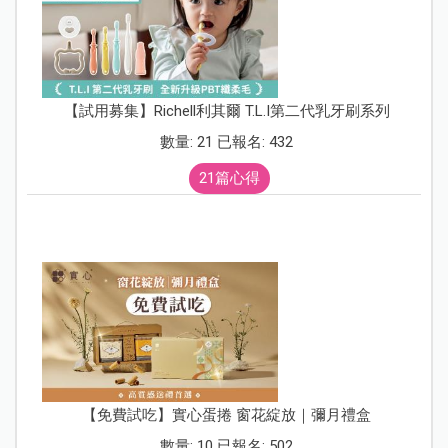
【試用募集】Richell利其爾 T.L.I第二代乳牙刷系列
數量: 21 已報名: 432
21篇心得
【免費試吃】實心蛋捲 窗花綻放｜彌月禮盒
數量: 10 已報名: 502