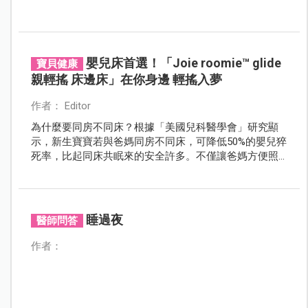
嬰兒床首選！「Joie roomie™ glide
寶貝健康
親輕搖 床邊床」在你身邊 輕搖入夢
作者： Editor
為什麼要同房不同床？根據「美國兒科醫學會」研究顯
示，新生寶寶若與爸媽同房不同床，可降低50%的嬰兒猝
死率，比起同床共眠來的安全許多。不僅讓爸媽方便照
顧寶寶，睡眠品質也能提升，那麼馬上來了解使用床邊
床的好處吧。
睡過夜
醫師問答
作者：