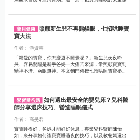
鍵一次說清楚。
照顧新生兒不再熊貓眼，七招哄睡寶
寶貝健康
寶大法
作者： 游資芸
「親愛的寶寶，你怎麼還不睡覺呢？」新生兒夜夜啼
哭、容易驚醒是新手爸媽一大痛苦來源，常照顧寶寶到
精神不濟、兩眼無神。本文獨門傳授七招哄睡寶寶祕
笈，幫助爸媽擺脫熊貓眼。
如何選出最安全的嬰兒床？兒科醫
學習當爸媽
師分享選床技巧、營造睡眠儀式
作者： 高旻君
寶寶睡得好，爸媽才能好好休息，專業兒科醫師陳怡
如，來分享如何讓寶寶睡過夜的技巧，以及教爸媽選出