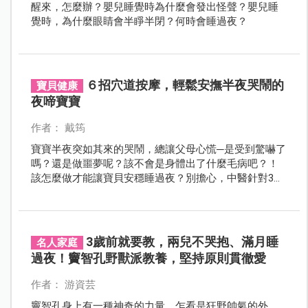
醒來，怎麼辦？嬰兒睡覺時為什麼會發出怪聲？嬰兒睡
覺時，為什麼眼睛會半睜半閉？何時會睡過夜？
６招穴道按摩，輕鬆安撫半夜哭鬧的
寶貝健康
夜啼寶寶
作者： 戴筠
寶寶半夜突如其來的哭鬧，總讓父母心慌─是受到驚嚇了
嗎？還是做噩夢呢？該不會是身體出了什麼毛病吧？！
該怎麼做才能讓寶貝安穩睡過夜？別擔心，中醫針對3種
夜啼型態的孩子提供助眠按摩手法。照著做，輕鬆安撫
夜啼寶寶。
3歲前就要教，兩兒不哭抱、滿月睡
名人家庭
過夜！竇智孔野獸派教養，堅持原則貫徹愛
作者： 游資芸
竇智孔身上有一種神奇的力量。乍看是狂野帥氣的外