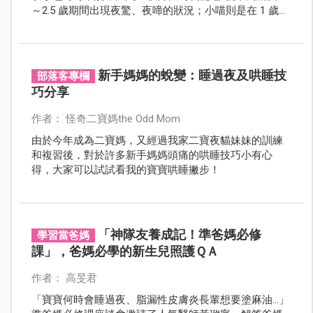
～2.5 歲期間出現夜驚、夜啼的狀況；小喵則是在 1 歲左
右漸漸能睡超過 7 小時。不過，兩個孩子的訓練方式大
致相同。
新手媽媽的蛻變：睡過夜及哄睡技
部落客專欄
巧分享
作者： 怪奇二寶媽the Odd Mom
由於今年成為二寶媽，又經過我家二寶夜貓妹妹的訓練
和複習後，對於許多新手媽媽頭痛的哄睡技巧小有心
得，大家可以試試看我的寶寶哄睡撇步！
「神隊友養成記！準爸媽必修
學習當爸媽
課」，爸媽必學的新生兒照護ＱＡ
作者： 高旻君
「寶寶何時會睡過夜、脂漏性皮膚炎長輩想要塗麻油…」